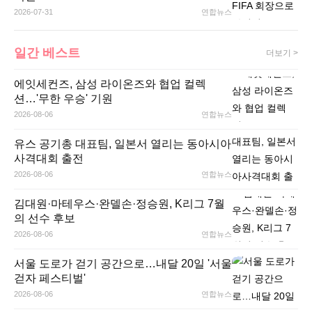
2026-07-31
연합뉴스
일간 베스트
더보기 >
에잇세컨즈, 삼성 라이온즈와 협업 컬렉
션…'무한 우승' 기원
2026-08-06
연합뉴스
유스 공기총 대표팀, 일본서 열리는 동아시아
사격대회 출전
2026-08-06
연합뉴스
김대원·마테우스·완델손·정승원, K리그 7월
의 선수 후보
2026-08-06
연합뉴스
서울 도로가 걷기 공간으로…내달 20일 '서울
걷자 페스티벌'
2026-08-06
연합뉴스