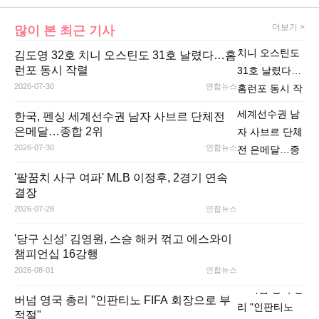
더보기 >
많이 본 최근 기사
김도영 32호 치니 오스틴도 31호 날렸다…홈
런포 동시 작렬
2026-07-30
연합뉴스
한국, 펜싱 세계선수권 남자 사브르 단체전
은메달…종합 2위
2026-07-30
연합뉴스
'팔꿈치 사구 여파' MLB 이정후, 2경기 연속
결장
2026-07-28
연합뉴스
'당구 신성' 김영원, 스승 해커 꺾고 에스와이
챔피언십 16강행
2026-08-01
연합뉴스
버넘 영국 총리 "인판티노 FIFA 회장으로 부
적절"