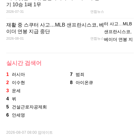
기 10승 1패 1무
2026-07-31
연합뉴스
재활 중 스쿠터 사고…MLB 샌프란시스코, 베
이더 연봉 지급 중단
2026-08-01
연합뉴스
실시간 검색어
1
7
러시아
범죄
2
8
이수현
아이온큐
3
운세
4
뷔
5
건설근로자공제회
6
안세영
2026-08-07 08:00 업데이트