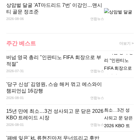
상암벌 달굴 'AT마드리드 7번' 이강인…맨시
티 골문 정조준
2026-08-06
연합뉴스
주간 베스트
더보기 >
버넘 영국 총리 "인판티노 FIFA 회장으로 부
적절"
2026-07-31
연합뉴스
'당구 신성' 김영원, 스승 해커 꺾고 에스와이
챔피언십 16강행
2026-08-01
연합뉴스
15년 만에 최소…3건 성사되고 문 닫은 2026
KBO 트레이드 시장
2026-08-01
연합뉴스
'패배 잊은' kt, 류현진마저 무너뜨리고 후반