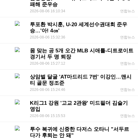
패해 준우승
2026-08-06 16:10:34
연합뉴스
투포환 박시훈, U-20 세계선수권대회 준우
승…'아! 4㎝'
2026-08-06 15:32:36
연합뉴스
몸 맞는 공 5개 오간 MLB 시애틀-디트로이트
경기서 두 명 퇴장
2026-08-06 15:27:12
연합뉴스
상암벌 달굴 'AT마드리드 7번' 이강인…맨시
티 골문 정조준
2026-08-06 15:24:46
연합뉴스
K리그1 강원 '고교 2관왕' 미드필더 김슬기
영입
2026-08-06 15:15:53
연합뉴스
투수 복귀에 신중한 다저스 오타니 "서두르
다가 후퇴는 안 돼"