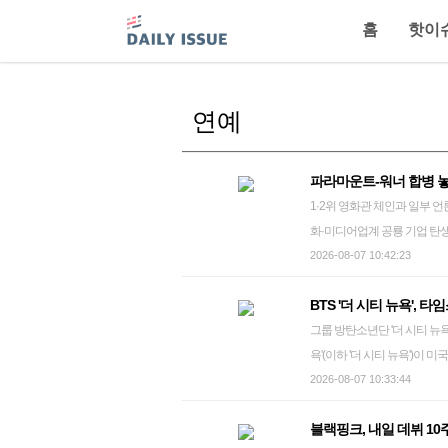
홈
핫이
연예
파라마운트-워너 합병 
1·2위 영화관 체인과 일부 언론인·제작
화·미디어업계 공룡 기업 탄
합병(M&A)이 멈춰서자 할리
2026-08-07 10:42:23
체 데드라인 등에 따르면 미 1
BTS '더 시티 뉴욕',
마운트의 합병을 지지한다고 
그룹 방탄소년단 '더 시티 뉴욕' 그룹 방탄소년단(BTS)의 오프라인 팬 이벤트 'BTS 더 시티 아리랑 
로 합병 반대 여론이 득세해왔
욕'(이하 '더 시티 뉴욕')이
황이었지만, 이제는 찬성파의 목소리도 공개 분
(현지시간) 마친 '더 시티 
2026-08-07 10:33:44
최고경영자(CEO) 먼저 세계 최대 극장 체인인 AMC의 애덤 에런 회장은 최근 버라이어티에 기고문을
럴 터미널, 록펠러 센터, 타
싣고 "파라마운트와 워너브러더
블랙핑크, 내일 데뷔 1
전망대 '톱 오브 더 락'이 '
업을 탄생시킬 것"이라며 "이