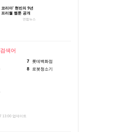
 코리아' 현빈의 9년
 프리퀄 웹툰 공개
연합뉴스
 검색어
7
업
롯데백화점
8
아
로봇청소기
아
재
07 13:00 업데이트