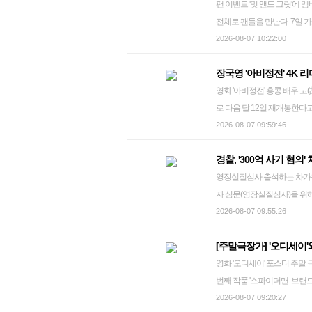
팬 이벤트 '밋 앤드 그릿'에 멤버 전원 참석 걸그룹 블랙핑크 그룹 블랙핑
타임스스퀘어에선 현지 유명 
조했다. 이어 "주 법무장관들
전체로 팬들을 만난다. 7일 가
뉴욕한국문화원에선 '아리랑 
한다"며 "'고맙지만 사양하겠다'(W
모처에서 열리는 팬 이벤트 '밋 
2026-08-07 10:22:00
뮤직은 "이번 프로젝트를 통
를 거꾸로 이해하고 있다"고 
스케줄에도 팬들과 뜻깊은 순
형 콘텐츠 모델의 가능성을 확
최고경영자(CEO)도 전날 저
장국영 '아비정전' 4K
이 국내에서 팬들을 만나는 것은
고 있다. sunwoo@yna.co.kr
개봉하는 데 도움이 되지 않는
영화 '아비정전' 홍콩 배우 고(故) 장궈룽(장국영) 주연의 영화 '아비정전'(1990)이 4K 리마스터링 버전으
월 만이다. 이들은 지난 201
는 소송전으로 파라마운트가 거
로 다음 달 12일 재개봉한다고
화계 전반에 큰 영향력을 끼쳤다.
야 한다고 지적했다. 할리우드 사인 원로 언론인 크리스 월리스는 할리우드 리포터 기고문을 통해서
의 방황과 사랑을 그렸다. 거
2026-08-07 09:59:46
보드 앨범 차트 '빌보드 200'
"트럼프 행정부가 정치적 목
표작으로 평가된다. 극 중 아
해 2월 3년 5개월 만의 새 앨범 '
무장관들이 똑같은 일을 하는 
경찰, '300억 사기 혐
류더화(유덕화), 량차오웨이(
금을 댄 사모펀드 레드버드 
영장실질심사 출석하는 차가원 대표 연예기획사 원헌드레드 레이블 차가원 대표가
주년을 맞아 4K 리마스터링
CNN방송이 CBS의 전철을 
자 심문(영장실질심사)을 위해 서울
미장센을 생생하게 구현할 것으로 기
언도 내놨다. 그는 연방 정부
경찰이 300억원대 규모의 
2026-08-07 09:55:26
된다며 "특정 방송사의 보도가
로 검찰에 넘겼다. 서울경찰
끊어라"고 덧붙였다. '마이클',
[주말극장가] '오디세이'
혐의를 받는 차 대표를 서울
트도 이 같은 의견에 힘을 보탰다. 존 펠트하이머 라이언스게이트 CEO는 이날 콘퍼런스
영화 '오디세이' 포스터 주말 극장가는 크리스토퍼 놀런 감독의 '오디세이'와 '스파이더맨' 시리즈의 네
연예인의 지식재산권(IP)을 
실성이 우리 산업의 가장 큰 
번째 작품 '스파이더맨: 브랜
급금을 받았지만, 실제 사업을
래에 찬성한다. 무엇보다 중요
전날 국내 박스오피스 1위는 '
2026-08-07 09:20:27
계약이 조만간 종료될 것으로
포니아 등 12개 주 법무장