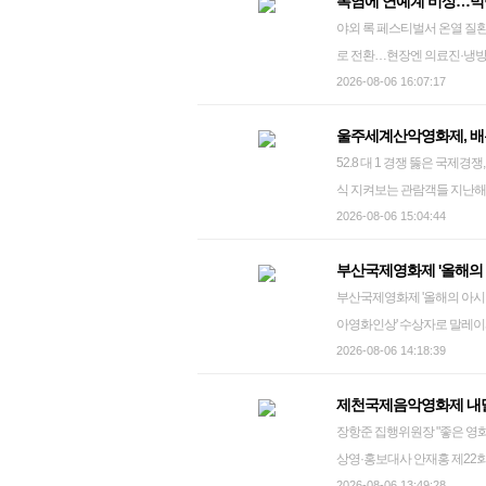
폭염에 연예계 비상…빅뱅
수 있어서 설레요. 저희는 아
12월 고소장
하고 영화사에 길이 남을 다큐
작에 필수적이었기 때문이다. 
야외 록 페스티벌서 온열 질
즈는 6일 서울 영등포구 한 호텔
이미지: 권력, 선전, 그리고 허상'이란 주
마을이어서 그런지, 젊은 사
로 전환…현장엔 의료진·냉방차 등 배치 '폭염 속, 록의 열기 속으로' 31
에서 "이번 앨범도 힘차게 작
원(ARTE)이 후원하는 '아트
았다"고 돌아봤다. 그는 카메
공원에서 열린 2026 인천
2026-08-06 16:07:17
활동을 지켜봐 달라"고 당찬 
로벌·아시아·한국으로 각각 나눈
한 뒤 어르신들 곁으로 다가가
다. 2026.7.31 soonseok02@yna.co.kr 40도를 오르내리는 극한 폭염이 장기
양한 음악 장르를 시도했다"며
션이 마련됐다. 영화제 기간
화가 자연스럽게 이어질 때 최
울주세계산악영화제, 배
송가 등 연예계에도 비상이 걸
는 새로운 스트레이 키즈의 색깔을 
이 제작비를 확보하고 역량을 키울 수
고, 하늘이 80% 농사짓는 
52.8 대 1 경쟁 뚫은 국제경쟁, 대상에 상금
자 발생에 대비해 냉방 구역
그룹 스트레이 키즈의 방찬이 6
어느 해보다 가장 예술론적이
영화 '지난 여름' 속 장면 영화에는 허구의 서사를 수행하는 배우도 있다. 민우 역의 김민혁을 비롯해 민
식 지켜보는 관람객들 지난해 9월 26일 오후 울산 울주군 영남알프스 복합웰컴센터에서 열린 '제10회
하는 등 대책 마련에 나섰다.
념 기자간담회에서 포즈를 취하고 있다. 2026.8
말했다. gahye_k@yna.co.kr
우 아버지 역의 문영동, 민우
울산울주세계산악영화제'를 찾은 관
2026-08-06 15:04:44
시간마다 냉방 차량에서 휴식을 취하게
는 것은 지난해 11월 발표한 '두 잇'(DO IT) 이
친구인 김민혁과 후배 김현섭
제11회 울산울주세계산악영화
염 대비 만전…"음료 반입 O
댓'은 틀에 얽매이지 않고 원
의도에 따라 구성됐다. 민우가
부산국제영화제 '올해의
한 영화인들로 구성된 경쟁부
이 잇따르면서 각 주최 측은 
곡 '디스 앤드 댓'을 포함해 선공개곡 
극 중 민우를 고민에 빠지게 
부산국제영화제 '올해의 아시아영화인상' 수상자
자연, 인간을 아우르는 영화
오는 21∼23일 고양종합운동장 주경기장에서
창빈 '달릴 준비 됐어요' 그룹 스트레이 키즈의 창빈이 6일 서울 여의도 콘래드 호텔에서 열린 미니앨범
게 접근하려는 최 감독의 태도
아영화인상' 수상자로 말레이
이번 제11회 영화제 역시 
2026 광주'(8일 광주조선대학
'THIS & THAT' 발매 기념 기자간
위해서는 제가 그만큼 잘 알아
일 "양쯔충은 홍콩 영화의 부
2026-08-06 14:18:39
을 구성해 경쟁 부문의 전문성과 친근감을 동시에
페스티벌'(22일 과천 서울랜
프로듀싱을 담당하는 팀인 쓰리
야기도 그렇게 풀렸다"고 설명
배경을 밝혔다. 양쯔충은 1985년 영화 '예스마담: 황가사저'로 데뷔해 '007 네버 다이'(1997), '와호장
어져 지난해 9월 27일 울산 울주군에서 열린 국내 유일 국제산악영화제인 제10회 울산울주세계산악
등 수만 명이 운집하는 대형 야외 공연이 예정돼 있다. 싸
드 댓'은 기존에 선보였던 곡들
한 채 몸체를 좌우 방향으로 
제천국제음악영화제 내달
룡'(2000) 등에 출연해 국제적
영화제가 개막 이틀째를 맞은 가운
이가 27일 의정부종합운동장에
노래"라며 "앨범명처럼 이것 
제 주민들 삶의 모습이 어우
장항준 집행위원장 "좋은 영화·
에 출연했고, 2022년 '에브
국제경쟁 심사위원단은 단단한
다. 2026.6.27 빅뱅 콘서트를 주최하는 YG엔터테인먼트는 공연을 앞두고 폭염 대비에 만전을 기울이
작업을 할 때부터 '디스 앤드 댓
람들은 가뭄과 장마 속에서 
상영·홍보대사 안재홍 제22회 제천국제음악영화제 기자회견 제22회 제천국제음악영화제(JIMFF)가
식의 여우주연상을 휩쓸었다. 부
선 화제작 '낙원의 밤', '데드
는 중이다. YG는 관객이 휴
방 나오고 춤도 떠올랐다. 멤
떠나보내기도 한다. 영화 '지난 여름' 속 장면 2022년 5∼10월 촬영을 마친 최 감독의 첫 번째 장편 '지난
2026-08-06 13:49:28