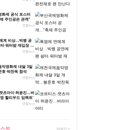
화제 공식 포스터
제 주인공은 관객"
연합뉴스
예계 비상…빅뱅 공
쉼터·워터밤 재입장 허
연합뉴스
악영화제 내달 3일
호·박찬욱 참석
연합뉴스
캣츠아이·허윤진…버
'영 할리우드 임팩트'
연합뉴스
베스트
더보기 >