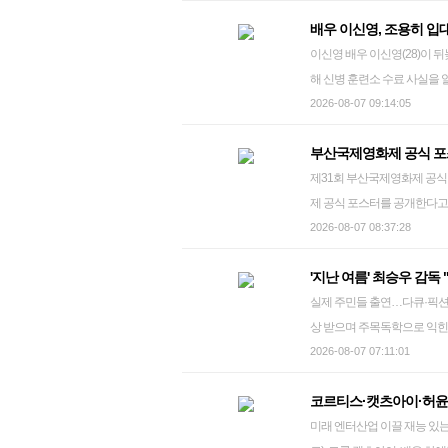
이'는 호메로스의 서사시 '오
이행할 준비도 되지 않은 상태
직후에 나왔다. 파라마운트는 
배우 이신영, 조용히 입대
로이 전쟁이 끝난 뒤 집으로 돌
기획사 사업을 시작했고, 이
버리 합병 절차를 중단하는 데
이신영 배우 이신영(28)이 뒤늦게 군 입대 소식을 전했다. 이신영은 지난 6일 자신의 인스타그램을 통
로버트 패틴슨 등이 주연을 맡았
다. 경찰은 차 대표에 대한 
아예 합병이 무산될 가능성도 있다.
해 신병 훈련소 수료 사실을 
세이'에 밀려 2위로 내려간 '스
찰이 보완수사를 요구하며 반려
미안하다"며 "교육대에 있는 
2026-08-07 09:14:05
관람했다. 지난달 29일 개봉한
분석 등 추가 수사를 한 뒤 
다"고 말했다. 이어 "갑작스
할 것으로 보인다. 국내 박스
구속영장을 신청했다. 검찰은 
부산국제영화제 공식 포
하다"며 "저도 주어진 자리에
천여 명(매출액 점유율 6.5%
대한 구속 전 피의자 심문(영
제31회 부산국제영화제 공식 포스터 부산국제영화제 사무국은 오는 10월 열릴
영은 2018년 웹드라마 '한입
이션 '미니언즈 & 몬스터즈'는
kez@yna.co.kr
제 공식 포스터를 공개한다고 
굴을 알렸다. 이후 '너와 나의 
'스파이더맨: 브랜드 뉴 데이'가
모습을 담았다. 제2회 부산
2026-08-07 08:37:28
여 명), '스파이더맨: 브랜드 뉴 데이'는 3
감독은 "영화제를 완성해온 것
'지난 여름' 최승우 감
영화를 기다리는 관객의 모든
실제 주민들 출연…다큐·픽
업했다"고 말했다. 제31회 
상 받으며 주목독학으로 익힌 영화 작업…"
열흘간 개최된다. ljglory@yna.c
독 영화 '지난 여름'의 최승우 감독이 지난 5일 서울 중구 소리그림에서 진행된 인터뷰에 앞서 포즈를 취
2026-08-07 07:11:01
하고 있다. 2026.8.7 mjkang@yna.co.kr 허구의 이야기를 만드는 창작자는 신과 같다. 이야기 속 인물의
코르티스·캣츠아이·허윤
외모·성격, 세계가 작동하는 
미래 엔터산업 이끌 재능 있는 청년에 선정…
지어야 한다. 영화 '지난 여름