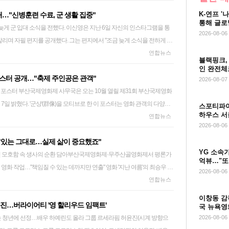
디세이아'를 각색한 작품으로, 이타카의 왕 오디세우스(맷 데이먼 분)가 트
였다고 보고 있다. 아울러 차 대표가 거액의 채무가 있는 상태에서 연예
내년 6월 1일 또는 연방법원의 판결 후 5일 뒤까지 워너브러더스 디스커
K-연프 '
…"신병훈련 수료, 군 생활 집중"
아가는 여정을 그렸다. 맷 데이먼과 톰 홀랜드, 앤 해서웨이, 샬리즈 세런,
후 계약 쪼개기 방식으로 채무를 돌려막기한 정황을 포착한 것으로 전해졌
 동의했다. 소송 장기화로 내년 6월 4일까지 거래를 완료하지 못할 경우
통해 글로
다. 지난 5일 개봉한 '오디세이' 누적 관객 수는 54만1천여 명이다. '오디
구속 수사가 필요하다고 판단해 지난 6월 두 차례 구속영장을 신청했지만 검
 heeva@yna.co.kr
2026-08-06
알리며 자필 편지를 공개했다. 그는 편지에서 "조금 늦게 소식을 전하게 돼
파이더맨: 브랜드 뉴 데이'는 전날 23만7천여 명(매출액 점유율 40.1%)이
했다. 이에 경찰은 검찰과 협의해 차 대표에 대한 계좌 추적, 계약 관계
동안은 군인으로서 군 생활에 집중하고 싶은 마음이 커 미리 알리지 못했
연합뉴스
 이 영화는 누적 관객 464만7천여 명으로, 주말 동안 500만 관객을 돌파
계약 쪼개기 방식으로 채무를 돌려막기한 정황을 포착, 지난달 22일 세 번째
블랙핑크,
러운 소식에 놀라셨을 팬분들께 죄송하고, 늘 변함없이 응원해 주셔서 감사
오피스 3위는 극장판 애니메이션 '사랑의 하츄핑: 고래보석의 전설'로 4만3
같은 달 28일 구속영장을 청구했다. 서울중앙지법은 지난 3일 차 대표에
인 완전체
스터 공개…"축제 주인공은 관객"
서 건강하고 성실하게 지내다 돌아오겠다"고 덧붙였다. 1998년생인 이신
)이 관람했다. 나홍진 감독의 '호프'는 관객 수 2만7천여 명으로 4위, 애니메
장실질심사)을 열고 "증거인멸의 염려가 있다"며 구속영장을 발부했다.
2026-08-07
 제31회 부산국제영화
만'으로 데뷔한 뒤 tvN 드라마 '사랑의 불시착'에서 북한군 박광범 역으로 얼
 4천여 명으로 5위를 차지했다. 이날 오전 9시 기준 예매율도 '오디세이'와
7일 밝혔다. '군상'(群像)을 모티브로 한 이 포스터는 영화 관객의 다양한
경찰수업', '낭만닥터 김사부3', '이강에는 달이 흐른다' 등 여러 작품에 출연
 1위와 2위를 각각 기록했다. '오디세이'는 예매율 48.7%(예매 관객 68만
스포티파이
하우스 서
국제영화제부터 참여해온 최순대 미술감독이 기획과 디자인을 맡았다. 최
연합뉴스
했다. 배우 이신영이 사회관계망서비스(SNS)에 올린 편지 gahye_k@yna.co.kr
3.8%(47만1천여 명)로 집계됐다. '사랑의 하츄핑: 고래보석의 전
2026-08-06
은 언제나 객석을 채워준 관객들의 존재"라며 "현장에 당도하고, 머물고,
설'은 예매율 8.4%(11만7천여 명)로 3위, '호프'는 2.3%(3만1천여 명)로 4위에 올랐다. one@yna.co.kr
독 "있는 그대로…실제 삶이 중요했죠"
 순간에 영화제는 이미 한 편의 영화가 된다는 의미를 담아 포스터를 작
YG 소속
션 모호함 속 생사의 순환 담아부산국제영화제·무주산골영화제서 평론가
부산국제영화제는 오는 10월 6일부터 15일까지 부산 영화의전당 일대에서
억뷰…"또
책임질 수 있는 데까지만 연출" 영화 '지난 여름'의 최승우 감
o.kr
2026-08-06
연합뉴스
이창동 감독
진…버라이어티 '영 할리우드 임팩트'
원칙까지 모든 것을 관장한다. 그런 만큼 확신을 바탕으로 세계관을 결정
국 뉴욕영
배우 하예린도 올라 그룹 르세라핌 허윤진(시계 방향으
2026-08-06
'의 최승우(34) 감독은 이와는 정반대의 태도를 지녔다. '세계를 이렇게 만