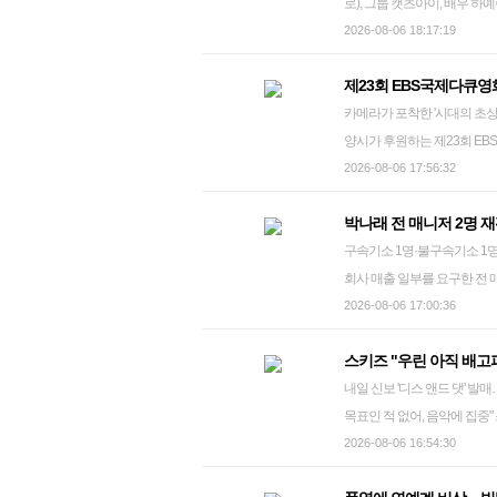
로), 그룹 캣츠아이, 배우 하예린, 그룹 코르티스 그룹 코르티
들면 된다'는 확신보다는, '
하예린이 미국 연예 전문 매체 버라
2026-08-06 18:17:19
위해서는 주민들의 실제 삶을 
선정됐다. 버라이어티는 4일(현지시간) 공식 홈페이지를 통해 이들이 포함된 '2026 영 할리우드 임팩
들이 농사를 짓고 정자에서 
제23회 EBS국제다큐영화
트 리포트' 명단을 공개했다. 버라이어티는 미래의 엔터테인먼트 산업을 이끌어갈 18∼28세의 재능 있
게 처리하거나 가상의 장소를 
카메라가 포착한 '시대의 초상'…AI시대 속 다큐 조
는 음악가, 콘텐츠 크리에이터
정복지센터'를 보여주며 배경이
양시가 후원하는 제23회 EBS
스, 캣츠아이, 허윤진은 모두
게 다큐멘터리와 픽션의 경계에
EBS는 6일 서울 중구 서울
2026-08-06 17:56:32
뿐 아니라 작곡가이자 팀의 방향성
것을 영화에 담아야 했어요. 
건을 바탕으로 총 28개국 6
"동시대 대중음악계에서 가장 
게 재현할 자격도 없고요." '
박나래 전 매니저 2명 
라는 거울을 통해 우리 시대의
직의 새로운 K팝 스타이자 실력파 그룹"으로 소개했다
의 말에는 영화를 만드는 데 
구속기소 1명·불구속기소 1명…3천만원 횡령 혐의도 박
한 혐오와 갈등이 일상화된 시
하예린에 대해선 "넷플릭스 인
짓는 농부의 마음을 닮아 있었다. 인터뷰하는 최승우 감독 영화 '지난 여름'의 최승우 감독
회사 매출 일부를 요구한 전
는 마음을 담았다"고 설명했다. EIDF는 TV 방송(EBS 1TV)과 오프라인 극장 상영, 야외 상영을 
서울 중구 소리그림에서 연합뉴스와 인터뷰를 하고 있다
구속기소하고 또 다른 전 매니
2026-08-06 17:00:36
국내 유일의 다큐멘터리 영화
은 농촌 마을에서 살아가는 
남자친구에게 썼다고 주장하며 
외 상영은 일산호수공원에서 진행된다. 개막식은 24일 오후 5시 경기 고
하던 그는 모종의 이유로 일을
스키즈 "우린 아직 배고파
는다. 다만 실제로 돈을 받지
서 열리며, 개막작으로는 애나 피
한 계기는 밥이었다. 어떤 
내일 신보 '디스 앤드 댓' 발
령한 혐의도 받는다. 경찰은 
서울영화센터에서 열린 EIDF2026 기자간담회 현장 이번
는 사람을 떠올렸다. "'내가
목표인 적 없어, 음악에 집중" 스트레이 키즈 미니앨범 'THIS & THAT' 발매 기념 기자간담회 그룹 스트레
난해 12월 이들이 허위 주
보인다. EIDF의 유일한 경쟁 섹션 '페스티벌 초이스'에는 예년보다 확대된 12편이 예심을 거쳐 초청됐
요. 그분들의 삶을 보고, 제가
이 키즈가 6일 서울 여의도 콘
2026-08-06 16:54:30
다. 이후 같은 달 업무상 횡령
다. 올해는 '이미지의 진실성'이라는 담론을 화두로 던진다. 인공지능(AI) 기술의 발전 속에서 다큐멘터
있던 홍천군이었다. 그는 그
포즈를 취하고 있다. 2026.8.6 ryousanta@yna.co.k
을 마시지 않는다'는 이유로
리 이미지의 진실성을 심도 있게 논의하
던 것은 마을에 살고 있는 어