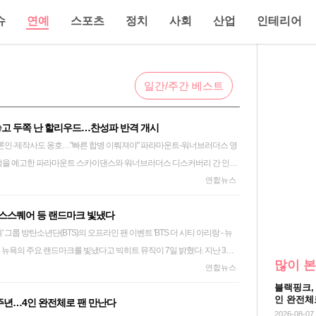
슈
연예
스포츠
정치
사회
산업
인테리어
일간/주간 베스트
놓고 두쪽 난 할리우드…찬성파 반격 개시
사도 옹호…"빠른 합병 이뤄져야" 파라마운트-워너브러더스 영
생을 예고한 파라마운트 스카이댄스와 워너브러더스 디스커버리 간 인수·
우드 곳곳에서 우려의 목소리가 나오고 있다. 6일(현지시간) 미국 연예매
연합뉴스
·2위 영화관 체인은 물론 원로 언론인, 영화 제작사 대표 등이 잇따라 파라
 타임스스퀘어 등 랜드마크 빛냈다
공개적으로 밝혔다. 그간 할리우드에서는 배우와 감독, 작가 등을 중심으
- 뉴
다. 캘리포니아 등 주 정부가 법정 싸움까지 벌이며 합병을 저지하는 상
 미국 뉴욕의 주요 랜드마크를 빛냈다고 빅히트 뮤직이 7일 밝혔다. 지난 3일
출한 것이다. 데이비드 엘리슨 파라마운트 스카이댄스
많이 본
뉴욕'은 이들의 콘서트가 열린 메트라이프 스타디움을 중심으로 그랜드 센트
연합뉴스
임스스퀘어, 뉴욕한국문화원 등 주요 랜드마크에서 진행됐다. 록펠러 센터
스 간 합병은 전 세계 극장에 더 많은 영화를 제공할 열정 있는 통합 기
블랙핑크,
인 완전체
0주년…4인 완전체로 팬 만난다
더 시티 아리랑' 테마로 꾸며졌고 현장에는 방탄소년단의 음악이 울려 퍼졌다.
번 거래가 가능한 빨리 완료되는 것이 업계의 미래에 있어 중요하다"고 강
2026-08-07