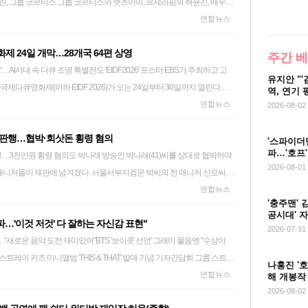
스와 캣츠아이, 르세라핌의 허윤진, 배우
세계를 재현하는 것이 맞느냐'는 신중함이 앞선다. 그런 그가 영화를 만들기
이어티가 선정한 '영 할리우드 임팩트'(Young Hollywood Impact)에
연합뉴스
담아야 했다. 강원도 홍천군을 배경으로 한 '지난 여름'에서는 실제 주민
쉬고 대화하는 일상의 장면들이 나온다. 통상의 극영화들이 지명을 모호하
제 24일 개막…28개국 64편 상영
설정한 것과 달리, '성산로'로 시작하는 도로명 주소 표지판과 '화천면행
주간 
명 특별전도 'EIDF2026' 포스터 EBS가 주최하고 고
, 배우, 운동선수 등을 선정해 매년 발표한다. 선정된 이들 가운데 코르티
 홍천군인 점도 숨기지 않는다. 허구의 서사를 지닌 '지난 여름'은 그렇
유지안 "'
국제다큐영화제(이하 EIDF 2026)가 오는 24일부터 30일까지 열린다.
 하이브 소속 아티스트다. 버라이어티는 허윤진에 대해 "르세라핌 멤버일
 서서 관객들에게 다가간다. "실제 사는 분들의 삶을 보며 제가 느끼는
역, 연기 
영화센터에서 기자간담회를 열고 올해 영화제에서 '시대의 초상'이란 슬로
연합뉴스
을 만들어가는 창의성의 주축"이라고 설명했다. 또한 캣츠아이를
이것을 (배우 연기로) 재현하는 것은 아무 의미가 없다고 생각했습니다. 제
2026-08-02
4편의 다큐멘터리를 공개한다고 밝혔다. 김광호 EIDF 집행위원장은 카메라
뛰어난 걸그룹 중 하나"로, 코르티스를 "방탄소년단이 소속된 빅히트 뮤
지난 여름' 개봉일인 지난 5일 서울 중구의 한 사무실에서 만난 최승우 감독
재판행…협박·회삿돈 횡령 혐의
 진실한 얼굴들을 가감 없이 포착할 수 있는 작품을 모았다며 "다름에 대
. 아울러 한국계 호주 배우이자 손숙의 외손녀인
대한 겸허함이 묻어났다. '진인사대천명'이라며 하늘의 뜻을 따라 농사를
'스파이더맨
파…'호프
나래 방송인 박나래(41)씨를 상대로 협박하며
대에 '다름' 또한 시대의 초상을 완성하는 중요한 요소로 존중받길 바라
기 시리즈 '브리저튼 4'에서 베네딕트 브리저튼의 마음을 사로잡은 하녀
이 지난 5일
속도
2026-08-01
 매니저들이 재판에 넘겨졌다. 서울서부지검은 박씨의 전 매니저 신모씨를
병행하는
소피 백 역으로 팬들을 매료시켰다"고 전했다. sunwoo@yna.co.kr
. 2026.8.7 mjkang@yna.co.kr '지난 여름'은 작
저 A씨를 불구속기소 했다고 6일 밝혔다. 이들은 박씨가 회사 자금을 전
연합뉴스
제로, 올해 극장 상영은 메가박스 백석벨라시타와 서울영화센터에서, 야
청년 민우(김민혁 분)의 이야기를 그렸다. 화천면 행정복지센터에서 근무
'충주맨' 
폭로를 막으려면 2024년 회사 매출의 10%를 달라고 요구한 혐의를 받
양시 EBS디지털통합사옥에
 그만두고 아버지의 농사일을 돕기 시작한다. 최 감독이 이 영화를 구상
공시대' 
…'이것 저것' 다 잘하는 자신감 표현"
는 못해 범행은 미수에 그친 것으로 파악됐다. 신씨는 회삿돈 3천만원을 횡
치와 뱅커 화이트 감독의 '요 (사랑은 길들지 않는 새)'가 선정됐다. 6일
작품을 만들지 고민하던 때 밥을 먹다가 쌀농사를 지으며 순리대로 살아가
족"
2026-07-31
매…"새로운 음악 도전 재미있어"BTS '보이콧 선언' 그래미 물음엔 "수상이
지난달 21일 공갈미수 등 혐의로 이들을 검찰에 송치했다. 앞서 박씨는 지
 영화제는 총 9개 섹션으로 나눠 작품들을 선
 뭐라고 영화를 만들어서 사람들에게 보여주려고 하느냐'는 마음도 있었어
장을 바탕으로 거액의 금전을 요구했다며 공갈미수 혐의로 고소장을 제출했
 느끼는 게 있었으면 했죠." 최 감독이 농부들을 보러 향한 곳은 외갓집이
나홍진 '호
래드 호텔에서 열린 미니앨범 'THIS & THAT' 발매 기념 기자간담회에서
연합뉴스
 혐의로도 이들을 고소했다. 박씨의 전 매니저인 이들은 박씨의 고소 전 '술
해 개봉작
곳을 둘러보며 작품을 구상해갔다. 홍천군에서 촬영하기 위해 가장 중요했
2026-08-02
r "새 앨범으로 더 진화한 스트레이 키즈를 보여드릴
 폭언을 듣거나 술잔에 맞아 다치는 등 갑질을 당했다고 주장하며 지난해
기 위해 '비전 오브 AI' 특별전을 마련했다. 또 제작 시기를 불문
르신들이었다. 실제 삶을 담으려는 최 감독에게 그분들의 출연이 영화 제