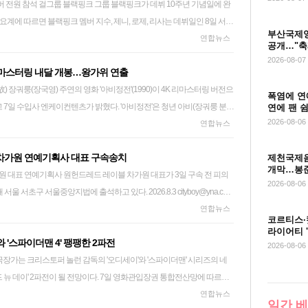
크가 데뷔 10주년 기념일에 완
댄스 크루와 시민, 관광객이 함께한 대규모 댄스 퍼포먼스가 진행됐다.
은 소송에서 우리 같은 기업을 보호하기 위해 합병을 막아야 한다고 주장
요계에 따르면 블랙핑크 멤버 지수, 제니, 로제, 리사는 데뷔일인 8일 서울
극장'과 응원봉 만들기 체험, 다양한 스폰서 부스들이 마련됐다. 빅히트
ell thanks, but no thanks)고 답하고 싶다. 이들은 우리 산업의 경제원리
부산국제영
앤드 그릿'(Meet&Greet)에 참석해 40명의 팬과 만난다. 이들은 바쁜 개인
연합뉴스
해 공연을 중심으로 도시의 랜드마크와 지역 문화 인프라를 연결하는 참여
꼬집었다. 미국 2위 극장 체인 리갈 글로벌을 이끄는 에두아르도 아쿠냐
공개…"축
간을 함께하기 위해 일정을 조율한 것으로 알려졌다. 블랙핑크 멤버 전원
인했다"고 말했다. 방탄소년단은 월드투어 '아리랑'(ARIRANG)을 이어가
녁 성명을 통해 "(내년) 여름까지 이어지는 긴 법정 공방은 더 많은 영화를
2026-08-07
 리마스터링 내달 개봉…왕가위 연출
 지난해 7월 월드투어 '데드라인'(DEADLINE) 고양 공연 이후 1년 1개
다"며 "업계에 더 큰 불확실성과 혼란을 야기할 수 있다"고 우려했다. 그
6년 데뷔 이래 10년간 내는 노래마다 히트시키며 음악을 넘어 패션·광고·문
액의 손실을 보게 될 것을 우려하며, 이 돈이 차라리 영화 제작에 쓰여
폭염에 연
 7일 수입사 엔케이컨텐츠가 밝혔다. '아비정전'은 청년 아비(장궈룽 분)
 2022년 2집 '본 핑크'(BORN PINK)로 세계 양대 차트로 꼽히는 미국 빌
연에 팬 
용(종합)
2026-08-06
장 왕자웨이(왕가위) 감독이 연출한 작품으로 그의 영화 세계가 집약된 대
연합뉴스
과 영국 오피셜 앨범 차트 '톱 100'에서 모두 1위를 차지했다. 블랙핑크는 올
적으로 법을 무기화하는 것이 잘못됐다고 생각한다면 민주당 주 정부의 법
비가 거울 앞에서 맘보춤을 추는 장면으로 널리 알려졌다. 장만위(장만옥),
데드라인'(DEADLINE)을 냈다. sunwoo@yna.co.kr
것도 정당화될 수 없다"고 지적했다. 그는 현재 파라마운트 인수전에 자
의' 차가원 연예기획사 대표 구속송치
제천국제음
양조위) 등 기라성 같은 홍콩 배우들도 출연했다. 영화는 장국영 탄생 70
캐피털의 선임고문을 맡고 있다. 월리스는 이번 합병으로 진보 성향이었던
개막…봉준
 3일 구속 전 피의
으로 관객들을 만난다. 한층 선명해진 화질이 왕자웨이 감독의 감각적인
밟아 우경화될 것이라는 우려를 놓고는 '절이 싫으면 중이 떠나라' 식의 발
2026-08-06
 서초구 서울중앙지법에 출석하고 있다. 2026.8.3 cityboy@yna.co.kr
대된다. encounter24@yna.co.kr
든 주 정부든 언론사의 소유주나 보도 성향을 결정할 권한을 가져서는 안
사기 혐의를 받는 연예기획사 원헌드레드 레이블 차가원 대표를 구속 상태
연합뉴스
 마음에 들지 않으면 채널을 돌려라, 신문 내용이 마음에 안 들면 구독을
코르티스·
청 광역수사단 금융범죄수사대는 7일 특정경제범죄 가중처벌법상 사기
 '나우 유 씨 미' 시리즈, '존 윅' 시리즈 등을 만든 영화 제작사 라이언스게이
라이어티 
와 '스파이더맨 4' 팽팽한 2파전
중앙지검에 구속 송치했다. 차 대표는 자신이 운영하는 연예기획사 소속
콜에서 "불확
2026-08-06
이용한 사업을 주식회사 노머스에 제안해 계약을 체결한 뒤 242억원의 선
악재이며 이는 누구에게도 도움이 되지 않는다"며 "(파라마운트의 합병) 거
드 뉴 데이' 2파전이 될 전망이다. 7일 영화관입장권 통합전산망에 따르면
 이행하지 않은 혐의를 받는다. 경찰은 차 대표가 다른 업체와 미리 맺은
한 것은 불확실성을 해소하는 것"이라고 말했다. 이 같은 지적들은 캘리
오디세이'로 24만6천여 명(매출액 점유율 45.2%)이 관람했다. '오디세
연합뉴스
 보이지 않음에도 노머스에 이 사실을 숨기고 이중계약을 맺었고, 사업을
관이 공동으로 제기한 반독점 소송으로 파라마운트의 합병 시도가 멈춰 선
일간 