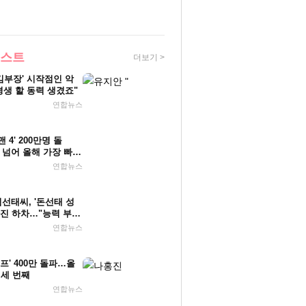
베스트
더보기 >
김부장' 시작점인 악
평생 할 동력 생겼죠"
연합뉴스
 4' 200만명 돌
' 넘어 올해 가장 빠른
연합뉴스
김선태씨, '돈선태 성
자진 하차…"능력 부
연합뉴스
프' 400만 돌파…올
 세 번째
연합뉴스