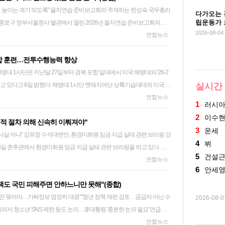
예산) 타령을 멈추지 않는다"고 날을 세웠다. 그러면서 "이재명 정권 퇴출
조율을 거치지 않은 단계라는 점을 설명한 것이지, 통일부 전체 업무보고 내
연습 준비보고회의 주재하는 한성숙 국무총리
다가오는 
길"이라고 강조했다. 같은 당 나경원 의원도 페이스북에서 "추미애 지사
 또한 "한반도 평화공존 정책은 정부의 공통 목
립운동가 
 종로구 정부서울청사 별관에서 열린 2026년 을지연습 준비보고회의에
은 이재명 대통령이 초래할 대한민국 부도 예언"이라고 비판했다. 나 의원은
회의(NSC)를 중심으로 한반도 평화 공존이라는 일관된 정책을 유관 부
한계
2026-08-04
는 6일 올해 을지연습과 관련 "각 기관은
연합뉴스
 "재난지원금, 지역화폐, 각종 현금성 지원, '현금 살포 정치'를 7차례나
 있다"고 덧붙였다. ssun@yna.co.kr
 공격, 복합 재난 등 위협 요인을 연습 시나리오에 적극 반영해 보다 현실적
 쏟아부었고, 그 재원을 일반회계가 아니라 각종 기금과 지방채로 메우면
연합 훈련…전투수행능력 향상
질 수 있도록 준비해 주시길 바란다"고 당부했다. 한 총리는 이날 정부서
 "이재명의 성남 모라토리엄, 경기도 부도, 이
비 보고회의 모두발언에서 "을지연습이 국가비상대비태세를 한 단계 더
오버랩 된다"며 "투표 조작질, 주가 조작질, 세금 폭탄, 부동산 조작질로
 하고 있다고 6일 밝혔다. 해병대 1사단 멧돼지여단 상륙기습대대와 미국 1
실시간
는 "러시아-우크라이나 전쟁과 중동 지역 무력
빨리 부도 처리하라는 것이 국민의 명령"이라고 말했다. 경기 화성을을 지역
 부대 장병 등 양국 해병대 600여명은 혼합 제대를 편성해 팀워크를 다
연합뉴스
을 넘어 국가 핵심 기반 시설과 국민 일상까지 위협할 수 있음을 보여준
표는 페이스북에서 이 대통령의 지사 임기 마지막 해 청년기본소득, 산후
1
러시
81㎜ 박격포 사격 훈련을 통해 양국 화기에 대한 이해도를 향상하고 상호 전
이버 공격 등 새로운 형태 위협도 현실화하고 있다"고 짚었다. 이어 "현재
지 사업이 도 전역으로 확대됐으며, 부채 비율도 가장 가파르게 증가했다
2
이수
법적 절차 의해 신속히 이뤄져야"
전투기술, 수색정찰, 전투 부상자 처치, 연합 상륙훈련으로 전투수행능력
역량은 군사작전 지원뿐 아니라 국민 일상 유지와 국가기능 지속까지 포괄
에게 한 약속은 세금이 덜 걷혀도 물릴 수 없다. 그래서 더욱, 그 약속을 누
3
운세
 지급 실태 관련 브리핑 강
까지 이어진다. 황진욱 중대장(대위)은 "앞으로도 굳건한 한·미 해병대 혈맹
런 국가 비상대응 역량과 국가 총력전 수행 체계를 사전에 점검하는 비상
야 한다"면서 "이재명 경기도지사였다"고 거듭 강조했다. 그러면서 "경기
4
뷔
일 춘추관에서 환경미화원 임금 지급 실태 관련 브리핑을 하고 있다. 이
는 해병대가 되기 위해 노력하겠다"고 말했다. 한미 해병대 연합
한 총리는 또 "올해는 정부조직 개편과 지방행정체계 개편 이후 처음 실시
내밀 수 있지만, 나라는 손 내밀 곳이 없다"며 "경기도에서 들은 말을 4년
5
건설
린 수석보좌관회의에서 지방정부가 환경미화원의 적정 임금 보장 규정을
연합뉴스
관은 새로운 업무 체계에 맞춰 비상대응체계를 정비해 주시고, 실제 상황
회의에서 발언하는 개혁신당 이준석 대표
6
안세
와 관련해 전수조사를 통해 실태를 파악하라고 지시한 바 있다.
"고 주문했다. 그는 이번 을지연습 기간 폭염이 예상된
3일 국회에서 열린 최고위원회의에 참석해 발언하고 있다. 2026.8.3
책도 국민 피해주면 안하느니만 못해"(종합)
 의해 신속히 이
 한 건의 안전사고도 발생하지 않도록 사전 안전 점검과 현장 안전 관리에
kr minaryo@yna.co.kr
신발 끈 묶어야…가짜정보 엄정히 대응""청년 정책 재편 검토…공급자 아닌 수
다. 강유정 청와대 수석대변인은 이날 브리핑에서 노태악 전 대법관과 이
2026-08-
훈련 실시, 기관장의 적극적인
서 청소년 SNS 제한 등도 논의…李대통령 '충분한 논의 필요' 언급 이
와 관련한 질의에 이같이 답했다. 조희대 대법원장이 지난 3월 퇴임한 노
. 18∼21일 전국에서 실시되는 올해 을지연습에선 전력·에너지·공항·항
좌관회의에서 발언
연합뉴스
 하지 않아 다양한 해석을 낳아 온 가운데 신속한 제청이 필요하다는 점
설 피해 상황을 가정한 '1기관 1훈련'과 국가정보원 주관의 정부·군·관계기