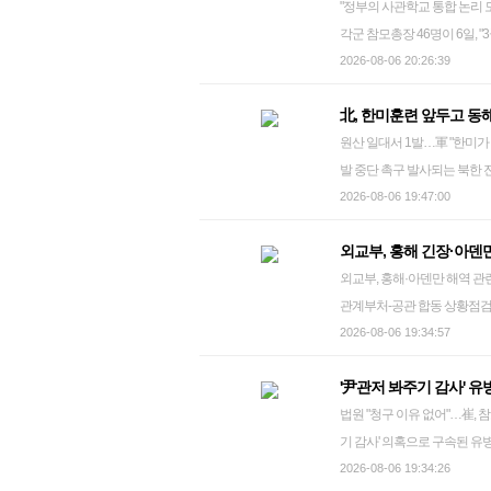
"정부의 사관학교 통합 논리 모순적…정치적 이유
으로 보인다. 이 대통령이 지난 회의에서 기존에 발표한 수도권 공급대책을 전반적으로 다시 짚어볼
징계 개시 여부도 함께 검토할 
각군 참모총장 46명이 6일,
것을 함께 지시한 만큼, 이와 관련한 
원과 친한(친한동훈)계 초선 진종오
을 밝혔다. 이들은 이날 발
2026-08-06 20:26:39
인은 전날 브리핑에서 "대통
당 몫 국회부의장 선출 과정
급장교들의 자긍심과 명예를 
다"며 "구체적인 공급 대책의 
단 이유로, 진 의원은 6·3
北, 한미훈련 앞두고 동
련해야 한다"며 이처럼 건의했
있다. 이 대통령은 앞서 미국·남미 순방에서 귀국한 당일인 지난 3일 곧장 청와대로 출근해 7시간 30분
윤리위에 제소됐다. 권 의원
원산 일대서 1발…軍 "한미
그 자체"라며 "동일한 장소에
에 걸친 회의를 통해 신속히 공
빚으면서 윤리위에 제소됐다.
발 중단 촉구 발사되는 북한 전술탄도미사일 (평양 조선중앙통신=연합뉴스) 김정은 북한 국무위원장
감되는 것이 아니라 천문학적 
한 신속하게 많은 주택이 공급
명 중 3명만 참석한 상태에서 이뤄진 
이 지난 25일 국방과학연구
2026-08-06 19:47:00
없이 추진되고 있다"며 "전
치와 금융·재정·규제 완화 등
30일 최고위 의결을 거쳐 위
했다. 전술탄도미사일이 화염을 
될 수 없다"고 했다. 또한 
을 전면 재점검하고 현실적인
어지고 있어 파행을 거듭할 가
외교부, 홍해 긴장·아덴
nkphoto@yna.co.kr 북한이 6일 동해상으로 단거리 탄도미사일(SRBM)을 발사했다. 합동참모본부(합
화하고, 사관학교 통합을 그
추가 보고 및 회의를 지시했다. se
개적으로 문제를 제기한 우종
외교부, 홍해·아덴만 해역 관련 상황점검회의 개최 외교부
참)는 이날 오후 5시께 원산
통합이 정치적 이유에서 추진
반이 재발할 경우 해당 윤리
관계부처-공관 합동 상황점검
한 제원에 대해서는 한미가 정밀 분석 중이라고 밝혔다
국방부의 업무보고에서 "(사관학교를) 통합하면 이런 (쿠데타) 가능성이 좀 줄어들지 않겠나"라며, 사
면 우 부위원장은 윤 위원장
다. 조주성 외교부 해외안전
2026-08-06 19:34:57
동향을 추적 및 공유해 왔으며
관학교 통합 추진을 독려한 것을 비판한 것으로 해석
논의 당시, 징계 대상자 명
해·아덴만 해역 인근 8개 재
군은 굳건한 한미 연합방위태
울 공군호텔에서 직접 만나 
상태다. bueno@yna.co.kr
'尹관저 봐주기 감사' 
피해 예방 대책을 점검했다. 
도적으로 대응할 수 있는 능력
로 전임 참모총장 46명이 동참했
법원 "청구 이유 없어"…崔, 참고인 조사서 "감사
건으로 지난해 같은 기간보다 
일이 단거리 탄도미사일로 분류된다. 군은 이날 북한이 발사한 미사일의 비행 
방부 장관, 정경두 전 국방부 
기 감사' 의혹으로 구속된 
해 우려를 표했다. 이어 언제
하지 않았는데, 이 미사일이 
서 해군참모총장에 임명됐다가 
에 요청했으나 받아들여지지 
2026-08-06 19:34:26
유기적인 공조 체계를 유지해
도미사일 발사는 올해 들어 10번째이며, 42일 만이다.
총장들이 특정 정부 정책에 