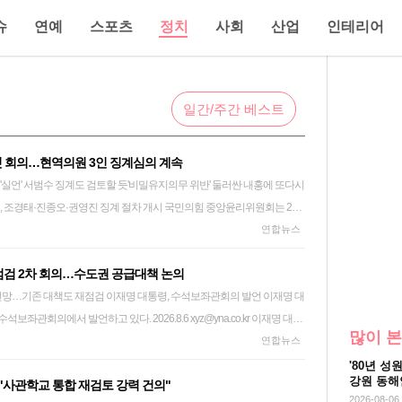
슈
연예
스포츠
정치
사회
산업
인테리어
일간/주간 베스트
 첫 회의…현역의원 3인 징계심의 계속
실언' 서범수 징계도 검토할 듯'비밀유지의무 위반' 둘러싼 내홍에 또다시
태 의원과 친한(친한동훈)계 초선 진종오 의원, 재선 권영진 의원에 대한
연합뉴스
점검 2차 회의…수도권 공급대책 논의
다. 사진 왼쪽부터 조경태, 진종오, 권영진 의원. 2026.7.27
이재명 대통령, 수석보좌관회의 발언 이재명 대
 발언하고 있다. 2026.8.6 xyz@yna.co.kr 이재명 대통
이어간다. 윤리위는 이날 오전 10시부터 회의를 열고 지난 회의에서 징
많이 본
서 부동산 정책 점검 2차 회의를 주재하고 수도권 공급 대책을 논의한다.
연합뉴스
 현역의원에 대한 징계 절차를 계속 심의한다. 윤리위는 7인 체제에서의 상
 회의에서 주문한 공급 대책에 대해 각 부처가 검토한 결과를 공유·점검
각 징계대상자의 소명을 위한 서면질의서 구성을 논의할 예정이다. 또 최
'80년 성
강원 동해
 "사관학교 통합 재검토 강력 건의"
련 국회 간담회에서 실언 논란으로 윤리위에 제소된 서범수 의원에 대한
2026-08-06