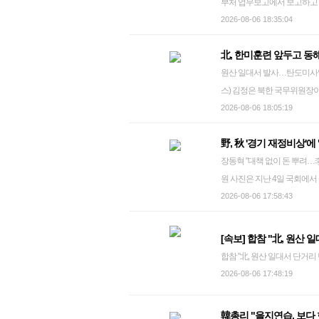
부처 업무보고에서 보고하고 있다. 2026.8.5 superdoo82@yna.c
면서 이를 즉각 중단할 것을 
안전을 지키고 관련 정보를 투
응으로 일관해 국민 불안을 
한편 최 전 원장이 관저 이전
미대화 재개를 지원하는 '페이
2026-08-06 18:35:04
로 발사된 단거리 탄도미사일
시 7분께 평택시 서탄면에 
서 동해상으로 발사된 단거리
away777@yna.co.kr
은 정부 내 추가 협의와 조율이 필요하다고 밝혔다. 외교
42일 만이다. ses@yna.co.kr
됐다. 미군은 미사일 정기 점
번째이며, 42일 만이다. kjpark@
北, 한미훈련 앞두고 동
서는 '피스메이커-페이스메이커'
상의 액체가 고여 있는 것을 
원산 일대서 발사…탄도미사일은 42일만 발사되는 북한 전술탄도미사
상황에서 우리의 한반도 정책을 설명하고 있다"고 말
재난문자를 보내 인근 주민들에
스) 김정은 북한 국무위원장
에 대해서는 "정부 내 추가 
피명령을 해제했다. kimhyoj@yn
조선중앙통신이 26일 보도했
2026-08-06 18:05:19
를 통한 대화 분위기 조성에 무게를 두고 있다. 또한 통일부가 
2026.6.26 nkphoto@yna.co.kr 북한이 6일 동해상으로 단거리 탄도미사일을 발사했다. 합동참모본부
스메이커 플러스'와 4자 대화
野, 秋 '경기 재정비상
(합참)는 이날 오후 5시께
장을 갖고 있다. 외교는 상대가 있는 만큼 새로운 정책 구상일수록 충분한 협의와 공감대 형성이 선행
장동혁 "대책 없이 돈 뿌려…李정권 퇴출이
합참은 "우리 군은 추가 발사
돼야 한다는 것이다. 조현 외
원 사진은 지난 4일 국회에서 열린 토론회에서 발언하고 있는 국민의힘 장동혁 대표와 나경원 의원.
정보를 긴밀하게 공유하면서 
겠다고 밝힌 것을 두고 "이상
2026.8.4 eastsea@yna.co.kr 보수 야당은 6일 더불어민주당 소속 추미애 경기도지사가 '도 재정 비상'을
2026-08-06 17:58:43
올해 들어 10번째이며, 42일 만이다. 앞서 북한은 지난 6월 25일 김정은 국무위
런 방법 중에 하나가 아닌가"라
선언하자 전임인 민주당 김동연
데 근거리 탄도미사일(CRBM)
또 3자도 컴포지션(구성)이 다
의힘 장동혁 대표는 이날 페이
등 남측을 사정권에 두는 전술무기 발사 실험을 했다. 
자 대화 이렇게 이야기한 것
[속보] 합참 "北, 원산
주당 도지사 8년에 재정이 완전
사거리(110㎞가량)의 절반 이상을 줄
해 주시면 좋겠다"고 덧붙였다
합참 "北, 원산 일대서 단거리
직 경기도지사 이재명 대통령"
일 신형 5천t급 구축함 '강
재명 정부 국정과제에 반영된
2026-08-06 17:48:19
기느라 도정을 방만하게 운영한
상되는 전구급 한미 연합연습 '
지 정확히 모르는 내용"이라고 답변했다. 다만 외교부는 전날 조 장관의 
씬 더 커졌다. 세금으로 내 
합연습과 이를 계기로 하는 미
졌다는 해석은 경계했다. 이 당국자는 조 장관이 4자 대화나 동방경제포럼 참여 등 통일부가 언급한 내
韓총리 "을지연습, 보다