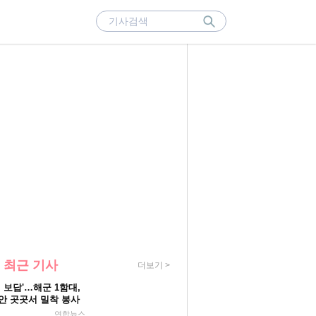
 최근 기사
더보기 >
원 보답'…해군 1함대,
안 곳곳서 밀착 봉사
연합뉴스