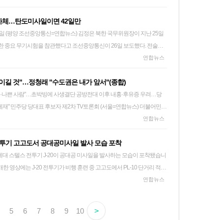
 풀이된다. 다만 청와대는 현 상황을 조 대법원장의 거취와 연결하는 데
할을 확대하기 위해 부총리 주재 을
발사체…탄도미사일이면 42일만
 국민의 삶에 피해를 준다면 안 하느니만 못한 것"이라며 "항상 국민 눈높
대변인은 "대법원장의 탄핵이나 거취와 관련해 청와대가 공감한다는 보도가
 공무원 비상소집훈련, 전시 창설기구 편성, 정부·군 통합 상황 대응 연
 (평양 조선중앙통신=연합뉴스) 김정은 북한 국무위원장이 지난 25일
가 있으면 어떤 사항도 성역 없이 적극적으로 고치는 행정이 필요하다"고
"라고 말했다. 앞서 이날 한 언론은 여권 핵심 관계자의 말을 빌려 더불어
실시된다. 20일에는 주민 대피, 긴급차량 길 터주기,
 중요 무기시험을 참관했다고 조선중앙통신이 26일 보도했다. 전술탄
 후보의 '조희대 탄핵론'에 청와대도 공감하고 있다고 보도했는데, 이를
민방위훈련을 실시해 비상대비태세를 점검한다. 국민의례하는 외교-
치고 있다. 2026.6.26 nkphoto@yna.co.kr 북한이 6
연합뉴스
 검찰의 보완수사권
co.kr
 발사했다고 합동참모본부가 밝혔다. 합참은 북한 발사체의 제원과 사거
명하게 갈리는 등 사회적 갈등이 빚어진 점을 염두에 둔 메시지로도 해석
의에서 국기에 경례를 하고 있다. 2026.8.6 jeong@yna.co.kr
이길 것"…정청래 "수도권은 내가 앞서"(종합)
발사체가 탄도미사일로 확인되면 42일 만의 발사다. 앞서 북한은 지난 6월
가를 가장 중요한 기준으로 삼아, 필요하다면 과감한 보완과 개선을 주문
팔이·나쁜 사람"…초박빙에 사생결단 공방전대 이후 내홍·후유증 우려…당
관하는 가운데 전술탄도미사일, 155㎜ 자주포 사거리 연장탄, 갱신형
통령은 또 "국민주권 정부 두 번째 업무보고가 마무리됐고, 이제 정부의 임
스) 더불어민주
권에 두는 전술무기 발사 실험을 했다. 아울러 북한은 지난달 3일
 번 더 신발 끈을 단단히 묶고 최선을 다해달라"며 "진짜 중요한 건 지금부
대표 후보가 5일 서울 영등포구 여의도 KBS에서 열린 제2차 TV 토론회에
연합뉴스
 탑재된 전략순항미사일 시험발사를 했다. kimhyoj@yna.co.kr
보다 발 빠른 실천이 중요하다"고 당부했다. 동시에 이 대통령은
na.co.kr 더불어민주당 8·17 전당대회의 승
의 실천이며, 국민의 판단에 근거가 되는 것은 결국 정보"라며 "정보가 객
스 전투기 고고도서 공대공미사일 발사 모습 포착
과 서울·경기(12~15일) 권리당원 투표를 앞두고 송영길·정청래·김민석 당
단했다. 이어 "국내외의 잘못된 보도나 악의적 정보
세대 스텔스 전투기 J-20이 공대공 미사일을 발사하는 모습이 포착됐습니
은 공방이 계속되고 있다. 지역·유권자 그룹별로 김 후보는 호남 및 민주당
잡아 달라"며 "여론을 왜곡하고 조작하기 위해 가짜정보를 유포하는 행위
개한 영상에는 J-20 전투기가 비행 훈련 중 고고도에서 PL-10 단거리 적외
서울·경기 및 일반 유권자(민주당+무당층) 그룹에서 각각 상대적으로 우
주재 이재명 대통령이 6일 청
017년부터 실전 배치된 J-20은 미국의 스텔스
연합뉴스
세가 막판까지 초박빙 흐름을 보일 것으로 전망되자 사생결단식 대결 양상
z@yna.co.kr 청년 정책에 대해서도 별도의 주
재 인공지능(AI) 통합을 통해 전자전 수준을 높
에 당 일각에서는 전당대회 이후 당이 극심한 내홍에 시달릴 수 있다는 우
전해졌는데요. 영상으로 보시죠. 제작: 류재갑·황성욱 영상: CCTV·유튜
 교육, 취업, 소득, 자산, 주거, 결혼 등 삶의 핵심 영역 중심으로 재편하는
5
6
7
8
9
10
>
리 워치 매거진 jacoblyu@yna.co.kr
읍시 샘고을시장에서 상인들과 반갑게 인사하고, 정청래 후보는 이
이 혜택을 받