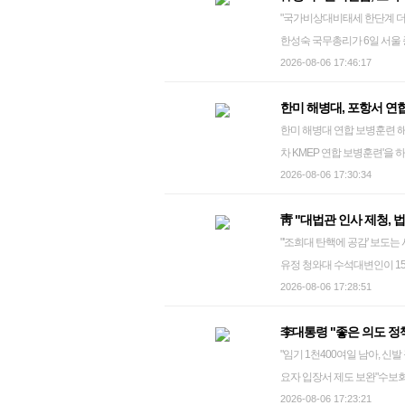
다. 틈만 나면 추경(추가경정
kimhyoj@yna.co.kr
용 중 일부는 아직 부처 간 
"국가비상대비태세 한단계 더 높이는 계기 되도록" 을지
이 대한민국의 내일을 지키는 
용에 반대한다는 의도로 말한 것은 아니라고 설명했다.
한성숙 국무총리가 6일 서울
의 '경기도 재정 파탄 선언'
표"라며 "정부는 국가안전보장
서 발언하고 있다. 2026.8.6 jeong@yna.co.kr 한성숙 국무총리
2026-08-06 17:46:17
김동연 전 지사를 함께 거론하며
처 간 긴밀한 공조 하에 추진해오고
AI(인공지능)와 드론, 사이버
반복하며 4조1천957억원을
한미 해병대, 포항서 
이고 실효성 있는 훈련이 이뤄
서 경기도 재정을 구조적으로 파탄 냈다"고 지적했다. 이어
한미 해병대 연합 보병훈련 해병대 1사단은 지난달 27일부터 경북 포항 일대에서 미국 해병대와 '26-2
울청사에서 열린 을지연습 준
재명의 대한민국 미래 부도와 
차 KMEP 연합 보병훈련'을
높이는 계기"가 되도록 노력해달라며 이같이 말했다. 그
갈 데까지 간 이재명 정권, 
해병기동군 1사단 소속 중대급
2026-08-06 17:30:34
충돌은 현대전이 군사적 충돌
구로 둔 개혁신당 이준석 대
졌다. 또 공용화기인 K-4, 
다"며 "인공지능(AI), 드론, 사
조리비, 무상교복 등 각종 복
靑 "대법관 인사 제청, 
술을 공유했다. 이밖에 근접
안보 환경에서 정부의 대응 
고 지적했다. 이어 "한번 국민
"'조희대 탄핵에 공감' 보도는 사실 아냐" 강유정 수석대변인, 환경미화원 임금
을 높였다. 이번 훈련은 7일
해야 한다"며 "을지연습은 이
가 언제 얹었는지 도민이 알아
유정 청와대 수석대변인이 15
을 바탕으로 국가와 국민에게 신뢰받
대비 훈련"이라고 규정했다. 
도는 힘들면 중앙정부에 손을 
재명 대통령은 지난 2월 열
2026-08-06 17:28:51
보병훈련 sds123@yna.co.kr
되는 을지연습"이라며 "각 기
뒤 대한민국에서 다시 듣고 싶지 않다"고 말했다. 최고위원
이행하지 않는다는 문제 제기
에서도 차질 없이 작동할 수 있도록 확인해 달라
개혁신당 이준석 대표가 지난 
李대통령 "좋은 의도 정
2026.7.15 superdoo82@yna.co.kr 청와대는 6일 "대법관 인사 제청은 관련 법적 절차에
다며 "실제 훈련 과정에서 단
nowwego@yna.co.
"임기 1천400여일 남아, 
뤄져야 한다"는 입장을 밝혔
만전을 기해 주시길 바란다"고 지시했다. 한 총리는 이 밖에 국민 참여형 
요자 입장서 제도 보완"수보회의
흥구 대법관의 후임 인선 문제
직접 참여 등도 거듭 당부했다
재명 대통령, 수석보좌관회의 발언 이재명 대통령이 6일 청와대에서 열린 수석보
2026-08-06 17:23:21
태악 전 대법관의 후임 제청을
만·도로 등 국가 핵심 기반시