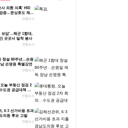
보사 외환 의혹' HID
검증…문상호도 체포
연합뉴스
원 보답'…해군 1함대,
안 곳곳서 밀착 봉사
연합뉴스
대 창설 80주년…손원
장남 손명원 특별강연
연합뉴스
 오늘 부동산 점검 2
수도권 공급대책 논
연합뉴스
 6·3 선거비용 초과
도의원 후보 고발
연합뉴스