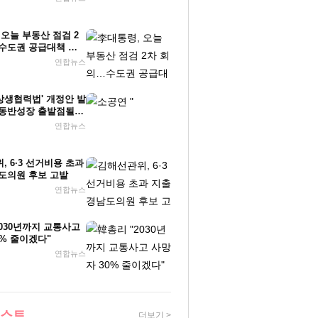
 오늘 부동산 점검 2
수도권 공급대책 논
연합뉴스
'상생협력법' 개정안 발
동반성장 출발점될
연합뉴스
 6·3 선거비용 초과
도의원 후보 고발
연합뉴스
2030년까지 교통사고
0% 줄이겠다"
연합뉴스
베스트
더보기 >