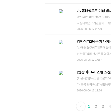
하고 있다. 2026.8.6 xyz@yna.co.kr 이재명 대통령은 6일 "좋은 의도로 시작한 정책이라도 국민이 효과
을 우회적으로 촉구한 것으로
관 합동 실시간 사이버 방어훈련이 진행된다. 기관장의 책임과 역
北, 동해상으로 미상 
를 체감하지 못하거나, 도리어
에는 선을 그었다. 강 수석
지 관계장관회의가 운영되며 전
발사되는 북한 전술탄도미사일
이에서 사안을 살피고, 문제
있었는데, 전혀 사실이 아니다
습, 전시 전환절차 숙달을 위한 을지국무회의 등도 
국방과학연구기관들이 조직한
말했다. 이 대통령은 이날 청와대에서 주재한 수석보좌관회의에서 "모든 국정의 성과는 결국 주권자인
민주당 송영길·김민석 당 대표
차량통제 등 전국 단위 공습 대비 
도미사일이 화염을 내뿜으며 해안 발사대에서 솟구
2026-08-06 17:20:29
국민이 평가한다"며 이같이 밝혔다. 이번 발언은 최근 형사소송법 개정 과정에서
부인한 것이다. sncwook@yna.
통일부 장관 조현 외교부 장관(왼쪽)과 정동영 통일부 장관이 6일 서울 종로구 정부서울청사 별관에서
일 동해상으로 미상 발사체를
폐지를 두고 찬반 여론이 극
열린 2026년 을지연습 준비보고회
김민석 "호남은 제가 꽤 
리 등을 분석 중이다. 북한 
된다. 국민에게 피해가 되는
hapyry@yna.co.kr
"반명·분열주의"·"대통령 
25일 김정은 국무위원장이 참
한 것으로 볼 수 있다. 이 대
선관위 "불법 선거운동 엄중 제재" 민주당 당대표 후보자 제2차 TV토론회 (서울=연합뉴
240㎜ 24관식 방사포 등 남측을 사정
기가 1천400여일 남았다. 한
당 송영길·김민석·정청래 당 
2026-08-06 17:17:57
신형 5천t급 구축함 '강건호'에
터다. 거창한 설계도나 화려한 청사진
참석해 손을 잡으며 기념 촬영하고 있다. 2026.8.5 photo@y
"민주주의의 요체는 국민 주권
[영상] 中 J-20 스텔
패를 좌우할 호남(11~14일)
관적이고 정확해야 판단도 정확해질 수 있다"고 진
(서울=연합뉴스) 중국군의 5
대표 후보(기호순) 간 선 넘
는 하나도 놓치지 말고 바로
다. 중국 관영 매체가 최근 공
지지층 그룹에서, 정 후보는 
에 대해 엄정히 대응해달라"고 지시했다. 이재명 대통령, 수석보좌관회의 
선 유도 공대공 미사일을 발사하는 모습이 담겼습니다. 2
2026-08-06 17:12:56
위에 있다고 평가되는 등 판
와대에서 수석보좌관회의를 주재하고 있다. 2026.8.6 xy
기 F-22 랩터에 대응하는 중국 공군의 주력 전투기로, 현
이 심화한 모습이다. 이 때문
문을 내놨다. 이 대통령은 "청년 정책의 가짓수는 많은데 핵심 문제를 해결할 굵직한 정책이 별로 없다
이는 작업이 진행되는 것으로 
려가 나오고 있다. 호남 찾은 더불어민주당 당대표 후보 김민석·정청래 더불어민주당 당 대표 선거에
는 목소리가 높다. 청년 정책을
<
1
2
3
4
브 군미천하·사이트 DVIDS·밀리터
출마한 김민석 후보가 4일 전북 정
것을 검토해야 한다"고 설명했다. 그러면서 "필요하면 지원의 문턱을 낮춰 보다 많은 청년