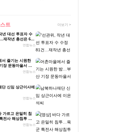
베스트
더보기 >
 작년 대선 투표자 수
건…재작년 총선은 65
연합뉴스
서 즐기는 시원한
기장 문동마을서 야
연합뉴스
단 신임 상근이사에
연합뉴스
다 가르고 은밀히 침
특전사 해상침투 훈
연합뉴스