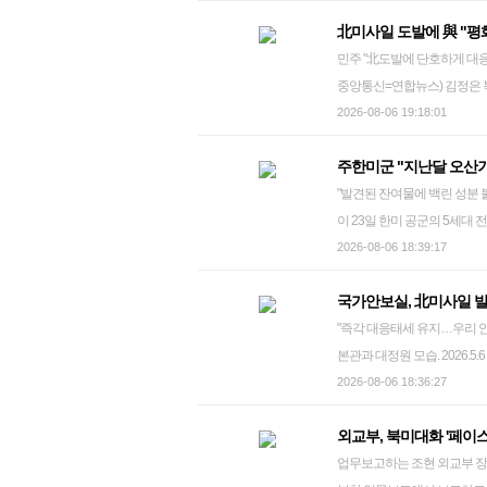
심사 심문을 진행한 뒤 "청구
의 안전을 수시로 점검하는 한
이 참관하는 가운데 근거리 탄도
이 대통령의 대선 공약이자 국
北미사일 도발에 與 "평
필요성을 법원이 다시 한번 따지는 절차다. 법원은 적부심사 청구서가
가겠다고 밝혔다. ssun@yna.co
사거리 연장탄 등 남측을 사정권에 두는 전
교'를 대전 자운대에 창설한
민주 "北도발에 단호하게 대응" 국힘 "정부, 국민 
자를 심문하고 증거 조사를 해
상시 화성-11라 사거리(110㎞
방부는 이달 26일 국군사관학
중앙통신=연합뉴스) 김정은 
정부 시절 감사원 사무총장으
일에도 화성-11라 또는 개량
군사관학교 창설 세부계획을 수립
시험을 참관했다고 조선중앙통
2026-08-06 19:18:01
위해 부당하게 관여한 혐의(직
다. 아울러 지난달 3일에는 신
에서 솟구치고 있다. 2026.6.26 nkphoto@yna.co.kr 여야는 6일 북한의 탄도미사일 발사를 한목
련 업체 관계자들을 대면조사
번 발사는 이달 개최가 예상되는
주한미군 "지난달 오산기
규탄했다. 더불어민주당 강준
서면조사로 바꾸도록 지시한 
한은 통상 전구급 한미 연합훈
"발견된 잔여물에 백린 성분 불포함…무해한 부식 물질" 
당화될 수 없다"며 "국제 정
관계자들에 대한 대면조사는 
하며 강하게 반발해 왔다. 북한이 최근 일본 등 역내 국가들의 전력 증강 움직임을 강하게 비판해 온 만
이 23일 한미 공군의 5세대 전
라고 지적했다. 강 수석대변인
령실과 소통하면서 감사에 개입
큼 이에 대한 반발 성격의 발
공중훈련을 실시했다고 밝혔다.
2026-08-06 18:39:17
참해야 한다"며 "이재명 정부
령실의 청탁을 받아 직원들에
실시한 미국산 장거리 순항미사
2024.2.23 photo@yna.co.kr 주한미군은 지난달 28일 오산공군기지(K-55)에서 누출 신고를 한 물질은
러면서 "철저한 방위 태세를
코바나컨텐츠 주최 전시회를 
신에 따르는 분명한 군사적 
국가안보실, 北미사일 
독성 물질인 백린이 아닌 것으로 나타났다고 6일 
을 지키는 데 모든 노력을 다
부부가 김 여사와 친분이 두터
부와 합참 등 관계기관이 참
"즉각 대응태세 유지…우리 안보에 미치는 영향 분
게재한 국·영문 보도자료에서 "
민국 안보와 국민 생명을 위
을 수사하는 2차 종합특검은 
는 영향을 분석·평가하고 필요
본관과 대정원 모습. 2026.5.6 superdoo82@yna.c
잔여물은 백린이 아니었으며 
다. 최 수석대변인은 "이번 
거인멸 우려를 이유로 영장을 
전보장이사회 결의를 위반하는
도미사일을 발사한 것과 관련
2026-08-06 18:36:27
"추가 분석 결과, 해당 잔류
수준에 이르렀는지를 여실히 
했다. 최재해 전 감사원장 한편 특검팀은 지난 3일 최재해 전 감사원장도 참고인 신분으로 불러 부실 감
kimhyoj@yna.co.kr
보실은 국방부와 합동참모본부
이 확인되었다"고 설명했다. 
위기 속에서도 갈팡질팡하며 
사를 지시하거나 보고받았는지
외교부, 북미대화 '페이
응 태세 유지를 지시하고, 이
당 탄약을 안전하게 격리 조
태세에 문제가 있다고 주장했다
않았고 유 위원의 부당한 지시
업무보고하는 조현 외교부 장관 조현 외교부 장관이 5일 청와대 영빈관에서 열린 이재명 대
점검했다. 안보실은 "북한의
지고 있다"고 덧붙였다. 그러
형 구축함에서의 전략순항미사
해졌다. 유 위원과 대통령실