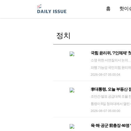
홈
핫이
정치
국힘 윤리위, '7인체제'
소명 위한 서면질의서 논의…'
파행 가능성 국민의힘 윤리위, 조경태·진종오·권영진 징계 절차 개시 국민의힘 중앙윤리위원회는 27
일 전체회의를 열어 6선 조경
2026-08-07 05:00:04
징계 절차를 개시했다. 국민의힘 윤리위는 이날 서울 여의도 모처에서 비공개로 회의를 열고 이같이
李대통령, 오늘 부동산 
의결했다고 보도자료를 통해 밝혔
조만간 발표 공급대책 조율 전망…기존 대책도 재점검 
photo@yna.co.kr 국민의힘 중앙윤리위원회가 7일 '7인 체제'에서 첫 회의를 열고 조경태·권영진·진종오
통령이 6일 청와대에서 열린 수석보좌관회의에서
의원에 대한 징계절차 심의를 
령은 7일 오후 2시 청와대에
2026-08-07 05:00:00
계 개시 결정을 내린 세 명의
이날 회의에선 이 대통령이 첫
견례를 겸한 이번 회의에서 
육·해·공군 前총장 46명
한다. 조만간 정부가 발표할 공급 대책의 내용과 발표 시기 등 세부 사항 조율도 집중적으로 이뤄질 것
근 검찰 보완수사권 폐지 관