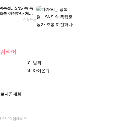
광복절…SNS 속 독
조롱 여전하나 처벌
연합뉴스
 검색어
7
아
범죄
8
현
아이온큐
근로자공제회
영
07 08:00 업데이트