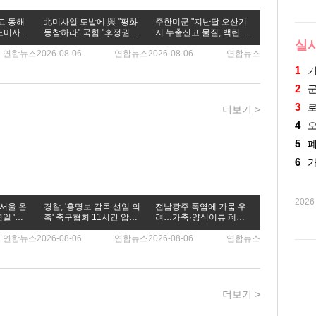
고 동해
北미사일 도발에 與 "평화
주한미군 "지난달 오산기
도미사일
동참하라" 국힘 "李정권 안
지 누출신고 물질, 백린 아
보관 우려"
니었다"
실
연합뉴스
2026-08-06
연합뉴스
2026-08-06
연합뉴스
1
2
3
더보기
>
4
5
6
2026
 서울 온
경찰, '홍명보 감독 선임 의
전남광주 폭염에 가뭄 우
일 '최
혹' 축구협회 11시간 압수
려…가축·양식어류 폐사
수색(종합2보)
도 잇따라
연합뉴스
2026-08-06
연합뉴스
2026-08-06
연합뉴스
더보기
>