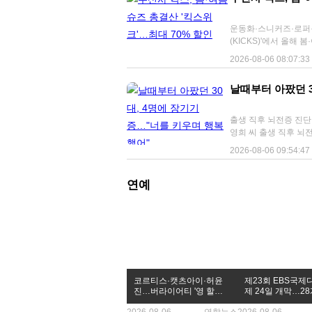
100명대로 발생하더니
연달아 온열질환 탓에 
성으로, 길가에서 온열
운동화·스니커즈·로퍼·구두 등 전 카테고리
갔다가 전날 사망한 사
(KICKS)'에서 올해
집에서 온열질환이 발생
일까지 진행한다고 6일 밝혔다. 이번 행사는 운동화와 스니커즈, 로
2026-08-06 08:07:33
다. 이로써 질병청이 
카테고리를 대상으로 최대 70% 할인
총 2천665명으로 늘
뉴발란스, 살로몬, 푸마
날때부터 아팠던 
(3천300명)보다 적지
드스톤, 닥터마틴, 팀버랜드 등이 참여한다. 
사망자는 작년(21명)보다 올해가 2명 더 많
아이템으로 주목받는 '레
을 알리는 절기 입추를
최대 20% 할인 쿠폰과
출생 직후 뇌전증 진단받은 소인후 씨,
제초제를 뿌리고 있다. 2026.8.6 psik@y
키와 아디다스, 뉴발란
영희 씨 출생 직후 뇌전증 진단을 받고 평생 투병한 30대 남성이 장기 기증으로 4명을 살리고
명)에서 올해 들어 각 
며, 10만원 이상 구매 시 최대
짧은 삶을 마감했다.
2026-08-06 09:54:47
명대로 올라섰다. 올여름
킥스위크는 봄·여름 
(34) 씨가 심장과 간
별로는 열탈진(62.3%),
펴볼 수 있도록 기획됐다"고 말했다. 무신사 킥스, 봄·여름
월 무렵 경기 증상을 
온열질환 발생 장소는 작
할인 pseudojm@yna.
부축받으면 걸을 수 있
연예
하려면 우선 샤워를 자
환자실에서 치료를 받았
나 모자로 햇볕을 막는
누워 지내야 했다. 지
좋고, 탈수를 유발하고
하지 못했다. 의료진으
즉시 시원한 곳으로 옮
지 물었다"던 소 씨의
해 의료기관으로 이송해야 
결정했다. 소 씨는 대
하면 일주일에 한두 차례 하던 산책
경기를 일으킨 뒤 말로
코르티스·캣츠아이·허윤
제23회 EBS국
타냈다. 소 씨는 어머
진…버라이어티 '영 할리
제 24일 개막…28
니 양 씨는 "그런 아
우드 임팩트'
편 상영
히려 아들이 나를 살게