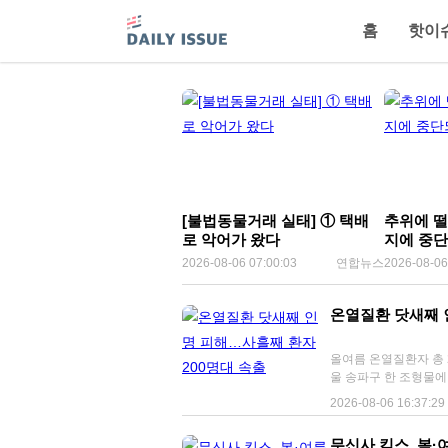
홈
핫이
[불법동물거래 실태] ① 택배
추위에 떨
로 악어가 왔다
지에 중단
지
2026-08-06 07:00:03
연합뉴스
2026-08-06
온열질환 닷새째 
올여름 온열질환자 총 2천665명·사망
울 송파구 한 조형물에 현재 온도
한 폭염으로 올여름 들
2026-08-06 16:37:29
수는 사흘 연속 200
온열질환자는 총 208명
무신사 킥스, 봄·