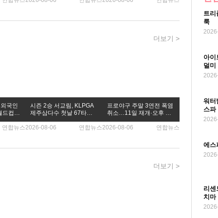
연합뉴스
2026-08-06
연합뉴스
2026-08-06
연합뉴스
 함께 있지 못한다고 해서 슬퍼하지 마. 엄마 마음속에는 네가 항상 함께
트리
 너를 키우며 많이 행복했어. 너를 잊지 않아. 그리운 내 아들, 너무 보
룩
 soho@yna.co.kr
2026
더보기
>
아이
덜미
2026
워터
전 외국인
시즌 2승 서교림, KLPGA
프로야구 주말 3연전 폭염
스파
월드컵
제주삼다수 첫날 67타로
취소…11일 재개·오후 7
2026
공동 4위
시 경기 시작
연합뉴스
2026-08-06
연합뉴스
2026-08-06
연합뉴스
에스
2026
더보기
>
리센
치마
2026