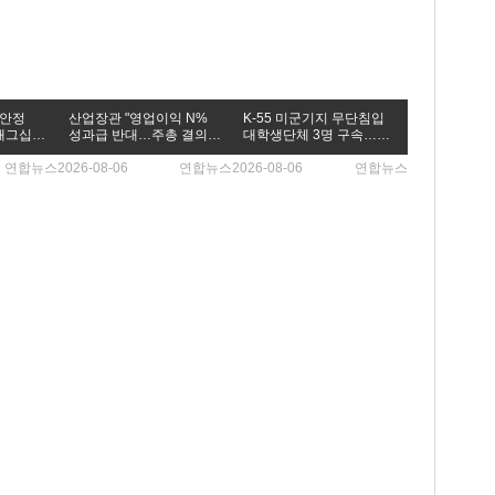
 안정
산업장관 "영업이익 N%
K-55 미군기지 무단침입
래그십
성과급 반대…주총 결의
대학생단체 3명 구속…1
의무화 추진"(종합)
명은 기각(종합)
연합뉴스
2026-08-06
연합뉴스
2026-08-06
연합뉴스