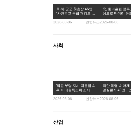
육·해·공군 前총장 46명
北, 한미훈련 앞두
"사관학교 통합 재검토 강
상으로 단거리 탄
력 건의"
발사(종합2보)
2026-08-06
연합뉴스
2026-08-06
사회
'직원 부당 지시·괴롭힘 의
극한 폭염 속 어제
혹' 이태원특조위 조사국
열질환자 49명…연
장 해임
다' 경신
2026-08-06
연합뉴스
2026-08-06
산업