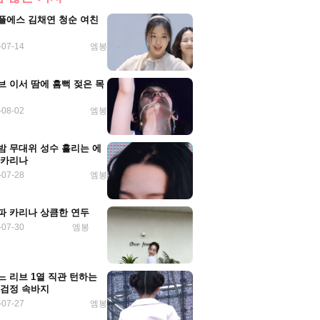
플에스 김채연 청순 여친
-07-14
엠봉
브 이서 땀에 흠뻑 젖은 목
-08-02
엠봉
밤 무대위 성수 흘리는 에
 카리나
-07-28
엠봉
파 카리나 상큼한 연두
-07-30
엠봉
느 리브 1열 직관 턴하는
 검정 속바지
-07-27
엠봉