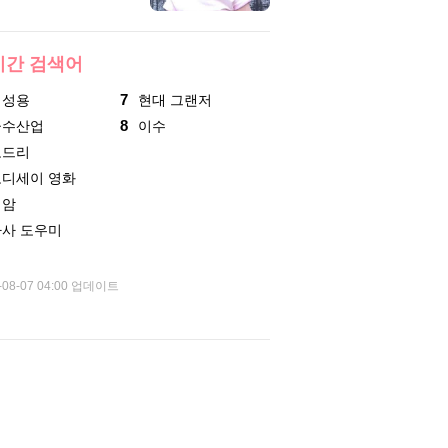
시간 검색어
7
기성용
현대 그랜저
8
군수산업
이수
로드리
오디세이 영화
폐암
가사 도우미
-08-07 04:00 업데이트