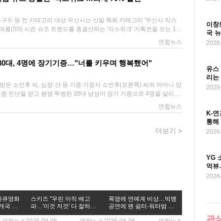
, 전날까지 사흘 연속 200명대 환자가 속출했다. 특히 전날까지 5일을
인명 피해가 발생했다. 전날 사망자는 전북 김제시에 거주하는 70대 남
질환을 겪은 것으로 조사됐다. 지난달 29일에 온열질환으로 응급실에
 대상 무신사는 신발 특화 카테고리 '무신사 킥스
이창동
례도 뒤늦게 확인됐다. 이 사망자는 부산진구에 살던 70대 남성으로,
 봄·여름(SS) 시즌 슈즈 트렌드를 총결산하는 '킥스위크' 기획전을 오는 13
국 
한 것으로 파악됐다. 두 사망자 모두 기저질환은 없던 것으로 파악됐
퍼, 구두, 샌들 등 슈즈 전
연합뉴스
2026
올해 5월 15일부터 가동한 온열질환 감시체계에 잡힌 환자는 전날까지
 혜택을 제공한다. 스니커즈 부문에는 아디다스, 나이키,
었다. 사망자는 모두 23명이다. 올해 전체 온열질환자는 작년 같은 기간
, 우포스, 아식스 등이 참여하고, 제화 부문에는 킨치, 로맨틱무브, 블런
30대, 4명에 장기기증…"너를 키우며 행복했어"
만, 5일 하루 환자수는 작년(62명)의 3.4배나 된다. 누적 온열질환 추정
무신사 킥스는 이번 기획전에서 최근 여름 패션
유스
다. '가을걷이를 위해'…폭염 속 밭일 가을의 시작
트로 나일론 슈즈'를 비롯한 최신 트렌드를 집중 조명한다. 행사 기간
리는
 하루 앞둔 6일 경북 고령군 다산면 한 대파밭에서 농민이 뙤약볕 아래
 일부 상품에 중복 적용 가능한 10% 장바구니 쿠폰을 제공한다. 나이
 심장·간 등 기증 기증자 소인후(오른쪽) 씨와 어머니 양
2026
na.co.kr 지역별로 보면 전날 경기(70명)와 서울(49
스 등 주요 브랜드 첫 구매 고객에게는 최대 25% 할인 쿠폰을 지급하
지역 하루 최다 환자가 나왔다. 총 환자 수는 서울이 300명, 경기가 600
 1만원 즉시 할인 혜택도 마련했다. 무신사 킥스 관계자는 "이번
 6일 한국장기조직기증원에 따르면 지난달 1일 전북대병원에서 소인후
연합뉴스
 온열질환자의 77.5%는 남성, 33.8%는 65세 이상 노인이었다. 질환
시즌을 대표하는 트렌디한 슈즈부터 여름철 필수 아이템까지 한눈에 살
, 양쪽 신장을 기증했다. 1991년 전북 전주에서 태어난 소 씨는 생후 7개
K-연
 열사병(16.9%), 열경련(11.1%), 열실신(8.4%) 순으로 많이 발생했다.
 슈즈 총결산 '킥스위크'…최대 70%
보였고, 이후 뇌전증을 진단받았다. 그는 어릴 적에는 보조기를 착용하고
통해
업장(25.7%)을 비롯한 실외(77.4%)가 대부분이었다. 온열질환을 피
co.kr
었지만 20대 초반 심한 폐렴을 앓아 기관 삽관을 받은 뒤 오랜 기간 중
더보기
>
2026
주 하고, 밝은색의 헐렁한 옷을 입는 등 시원하게 지내야 한다. 양산이
다. 이후 건강 상태 악화로 거동이 어려워진 그는 10여년간을 집에서
 것도 좋다. 또 갈증을 느끼지 않아도 규칙적으로 물을 자주 마시는 게
난 6월에는 갑자기 건강이 나빠져 병원으로 옮겼으나 끝내 의식을 회복
 숙면을 방해하는 술이나 카페인 음료는 피해야 한다. 환자가 발생하면
로부터 장기 기증 설명을 듣고 "오래 아팠던 아이라 기증할 장기가 있을
YG 
겨 체온을 낮추고, 의식이 없거나 증상이 심하면 지체없이 119에 신고
 어머니 양영희 씨는 아들이 어딘가에 존재하기를 바라는 마음에 기증을
억뷰
한다. soho@yna.co.kr
부분의 시간을 어머니와 함께 집에서 보냈다. 그에게는 병원 방문을 제외
2026
이 유일한 외출이었다. 기증자 소인후 씨의 일상 어린 시절
 의사를 표현하는 데 어려움을 겪은 소 씨는 표정과 몸짓으로 감정을 나
제다큐영화
스키즈 "우린 아직 배고
폭염에 연예계 비상…빅뱅
니가 말을 건네면 미소로 답하는 등 늘 밝은 모습을 보였다고 한다. 어머
개국 64
파…'이것 저것' 다 잘하는
공연에 팬 쉼터·워터밤 재
들이 오랜 돌봄의 시간을 견디게 한 힘이었다. 내가 아들을 살리기보단 오
자신감 표현"
입장 허용(종합)
관심
 했다"고 돌아봤다. 그러면서 "일찍 헤어져 아쉽고, 너를 보지 못해 속상