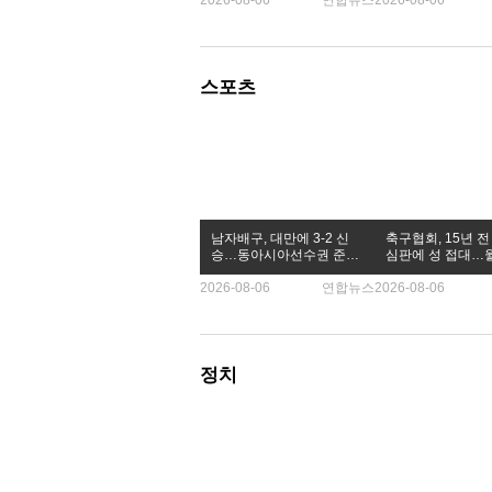
2026-08-06
연합뉴스
2026-08-06
하다. 인후야, 엄마와
하고 있을 거야. 엄마는
고 싶다"고 인사를 건넸다.
스포츠
남자배구, 대만에 3-2 신
축구협회, 15년 
승…동아시아선수권 준결
심판에 성 접대…
승 진출
예선도 포함
2026-08-06
연합뉴스
2026-08-06
정치