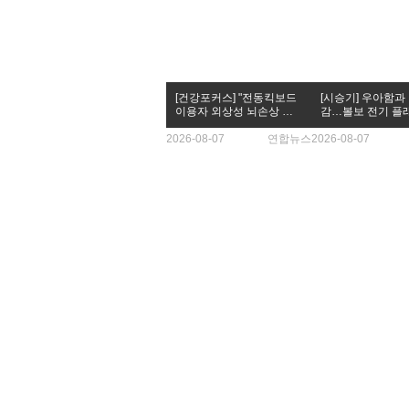
[건강포커스] "전동킥보드
[시승기] 우아함과
이용자 외상성 뇌손상 위
감…볼보 전기 플
험, 오토바이의 3.5배"
SUV 'EX90'
2026-08-07
연합뉴스
2026-08-07