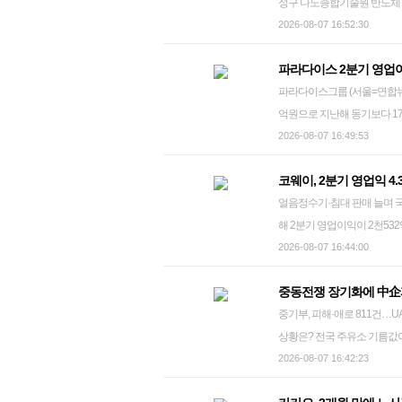
성구 나노종합기술원 반도체 팹(
선호 지역을 중심으로 노선 
X(SCREENX)와 4DX 등의
utzza@yna.co.kr 반도체공학회가 정부의 메가특구특별법 제정을 계기로 연구개발직의 주 52시간제
2026-08-07 16:52:30
"통합 LCC 출범 준비를 통해
행하면서 실적 호조를 이끌었다
개선이 반드시 이뤄져야 한다
힘입어 매출이 2천545억원, 영
파라다이스 2분기 영업이
입장문을 통해 "연구개발직에
15.6%(27억원) 늘었다. CG
파라다이스그룹 (서울=연합뉴스) 코스피 상장사 파라다이스는 연결 기준 올해 2분기 영업이익이 356
업의 기술 경쟁력을 저해하는 
블록버스터 신작 개봉으로 실적
억원으로 지난해 동기보다 17
에 머무는 시간과 비례하지 않
면 발광다이오드(LED) 스크
인포맥스가 집계한 시장 전망치 
2026-08-07 16:49:53
고도의 집중력을 발휘하고 충분
CGV용산아이파크몰에 있는 스
11.8% 증가했다. 순이익은 210
당한 평가와 보상도 필요하다
벌 투자 성과가 본격적으로 
코웨이, 2분기 영업익 4
리자는 '근무시간'이 아닌 '
환을 달성했다"며 "하반기에도
얼음정수기·침대 판매 늘며 국내 렌탈 계정 순증 51.
근로자에게 큰 도전이고 부담
환) 사업 확대, 국내 극장 
해 2분기 영업이익이 2천53
안했다. 근로자 건강 관리에 
encounter24@yna.co.kr
시했다. 매출은 1조4천422억
2026-08-07 16:44:00
자가 자유롭게 이직할 수 있
14.6% 늘었다. 이번 영업이
회는 "우리나라가 메모리 반도
중동전쟁 장기화에 中企피
해 코웨이의 상반기 영업이익은 
좋아서 이룬 것이 아니다"라
중기부, 피해·애로 811건…UAE·사우디 등 중
록했다. 2분기 코웨이 국내 사
만간 더 나은 연구개발 환경을
상황은? 전국 주유소 기름값이 10주 연속 하락세를 이어갔지만 중동 전쟁이 다시 격화하고 홍해 수출
수기 5종과 비렉스 침대 및 
될 수 있다"고 경고했다. 그
로마저 위협받으면서 휘발유와 경유 모두 가격
2026-08-07 16:42:23
계정 순증 규모는 51.6% 
기 위해서는 연구개발직 근로
알림판이 놓여 있다. 2026.7.26 ksm7976@yna.co.k
24.2% 성장했다. 법인별로 보
그 적기"라고 강조했다. josh@yn