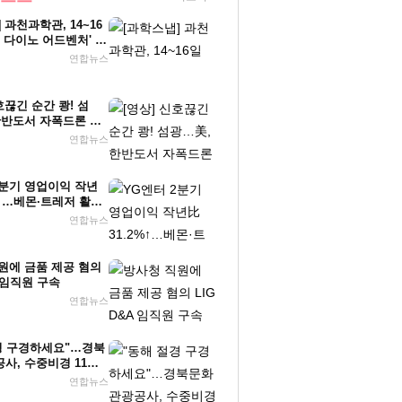
 과천과학관, 14~16
스 다이노 어드벤처' 운
연합뉴스
호끊긴 순간 쾅! 섬
한반도서 자폭드론 첫
개
연합뉴스
2분기 영업이익 작년
%↑…베몬·트레저 활약
연합뉴스
원에 금품 제공 혐의
A 임직원 구속
연합뉴스
경 구경하세요"…경북
사, 수중비경 11선
연합뉴스