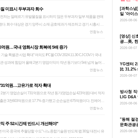
마캐피탈의 블루엘리펀트에 대한 지분율은 최대 25.8%까지 높아지게 된다.
행모델을 고도화하고, 보건복지부의 지정계획이 수립되는 즉시 신청 절
[과학스냅]
물질 미표시 두부과자 회수
정에서 4천억원대의 기업가치를 인정받았으며, 글로벌 아이웨어 시장에
관계기관의 협력 체계를 강화할 방침이다. 구자열 시장은 "원주는 30년간
일 '아이
검증받았다고 설명했다. 또 이번 투자 유치로 작년 말 307%에 달했던 부
와 기업지원체계, 공공기관의 의료데이터·보험 전문성, 병원의 임상 역
영
2026-08-06
다. 회수 대상은 경기 양주시 소재 금호제과가 제조하고 경기 시흥시 소
돼 글로벌 확장을 뒷받침할 재무 기반을 확보하게 됐다고 강조했다. 블루엘
 수 있는 독보적인 경쟁력을 갖추고 있다"며 "반드시 지역첨단의료복합단
 두부과자 중 소비기한이 각각 내년 6월 29일과 내년 7월 14일로 표
연합뉴스
과 일본 등 핵심 시장에서 매장 네트워크와 온라인 채널을 확대하는 한
선도하는 국가 핵심 거점으로 도약시키겠다"고 말했다. jlee@yna.co.kr
[영상] 신
품의 생산량은 모두 252㎏이고 수량으로는 1천800개다. 식약처는 "해당
노하우를 접목해 내부 경영 체계를 고도화할 방침이다.
광…美, 
실사격 공
115억원…국내 영화시장 회복에 5배 증가
중단하고 구입처에 반품해달라"고 요청했다. sun@yna.co.kr
2026-08-07
FC몰 CGV 2024.11.30 CJ CGV가 국내
관 성과에 힘입어 올해 2분기 영업이익이 작년 동기보다 5배 넘게 늘어난
YG엔터 
比 31.2
결 기준 올해 2분기 영업이익이 115억원으로 작년 동기(17억원)보다
연합뉴스
(종합)
2026-08-07
혔다. 법인세 차감 전 영업이익(세전 이익)은 90억원으로 2024년 3분기 이
731억원…고유가로 적자 확대
매출은 5천939억원으로 작년 같은 기간보다 20.8%(1천23억원) 늘었다.
방사청 직
화 시장의 회복이 꼽힌다. 국내 사업 부문은 영업손실이 62억원으로 작
LIG D&
출은 3천603억원으로 17.7% 증가했고 순손실은 675억원이다. 진에어는
 규모가 111억원 줄었다. 영화 '군체'와 '살목지'의 흥행, 정부의 영화관람
2026-08-06
등으로 영업 비용이 늘어나면서 적자 규모가 확대됐다고 설명했다. 상반기
연합뉴스
 등이 영향을 미쳤다고 CGV는 설명했다. 국내 사업 매출은 1천660억원
작년 동기 대비 적자 전환했다. 매출은 8.2% 증가한 7천833억원으로 반
 대비 17.0% 증가했다. 기술 특별관의 성과도 수익 개선을 견인했다. CGV
"동해 절
 주 52시간제 반드시 개선해야"
. 올 하반기에는 중동 정세 불안이 지속되는 가운데 성수기 여객 수요 확
는 CJ 포디플렉스(4DPLEX)는 영업이익이 83억원으로 작년 동기(23
문화관광공
발표
할 수도" 나노종합기술원 반도체 팹 30일 대전시 유
2026-08-06
 수익성 개선이 기대된다고 진에어는 전망했다. 진에어는 "일본·중국 등
 매출은 469억원으로 56.3%(169억원) 늘었다. 특별관 스크린