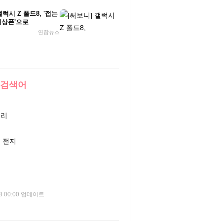
갤럭시 Z 폴드8, '접는
일상폰'으로
연합뉴스
 검색어
인
일리
서
 전지
뇨
08 00:00 업데이트