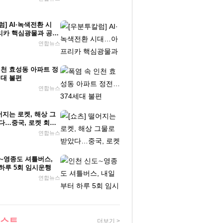
] AI·녹색전환 시
카 핵심광물과 공급
연합뉴스
인천 효성동 아파트 정
세대 불편
연합뉴스
어지는 로켓, 해상 그
다…중국, 로켓 회수
연합뉴스
∼영종도 셔틀버스,
하루 5회 임시운행
연합뉴스
베스트
더보기 >