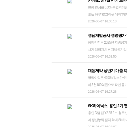
카카오, 3개월 만에 노
이 오르고 수출 주문이 보류
다. 태국(660억원)과 인도네시
연봉 인상률 6.3%·특별격려금 3
올해 2월 28일부터 이달 7
는 "하반기에 프리미엄 시장
오늘 하루 '로그아웃 데이' 카카오 노조가 성과급 보상체계를 둘러싼 사측과의 교섭에서 합의점을 찾지
결과 총 1천37건으로 전주 대
실적 호조세를 이어가도록 최선을 
못하면서 집단행동에 나선 29일 경기도
2026-08-07 16:38:18
별 접수 건수는 피해·애로는 8
들이 전일 연차나 전일 오프
비 상승이 318건(39.2%)으로
경남개발공사 경영평가
이'를 진행한다. 지난 10일 4
(31.1%), 출장 차질 130건(
행정안전부 2025년 지방공기업 평가…재
dwise@yna.co.kr 카카오 노사가 노동조합 찬반 투표를 거쳐 올해 임금 협상을 최종 타결했다. 성과 보
우려가 99건(63.5%)으로
사가 행정자치부 지방공기업 
상 체계를 둘러싼 대립으로 창
아 등 중동 국가 관련 피해·애로가
도·기초지자체 지방공기업(공사
2026-08-07 16:32:50
순을 밟게 됐다. 카카오 노사는 노동조합 찬반 투표 절차를 거쳐 올해 임금 협약이 최종 타결됐다고 7일
건(10.1%)이었다. 현장에
2025년 실적을 대상으로 경
밝혔다. 민주노총 화섬식품노
재 등 석유화학제품 단가와 환
대원제약 상반기 매출 3천
다. 반면, 김해시도시개발공
다"라며 "이후 조인식 등 절차를 거치면 최
했다고 호소했다. 발광다이오드
영업이익은 45.3% 감소한 44억원 대원제약 코대원에스시럽 대원제약은 올해 상반기 
전부는 김해시도시개발공사가 
따른 스테이지업 재원을 제외한
개가 부산항에 묶여 있다고 밝
이 3천109억원으로 작년 동
반 실시간 감시체계 도입 등
포함됐다. 앞서 카카오 노사는
급 소요 기간도 2주∼1개월 지연됐
질환 미유행 등으로 펠루비와
2026-08-07 16:27:28
원시설공단은 나 등급, 통
리했다. 노조는 연봉 인상률 6
강기능식품 부문이 성장하며 매
들었다. 경영관리 체계, 재무
성과급 지급 기준 마련을 요구했다. 반면 사측은 연봉 인상률 6.8% 제안과 함께 영업
SK하이닉스, 용인 2기 팹
감소했다. 대원제약은 신약 연구개발(R&D) 관련 경상개발비와 신규 건강기능식품 출시에 따른 마케
기업은 없었다. 행정안전부 
을 성과 보상 재원으로 하되,
용인 D램 팹 Y2 35.2조·청
팅 비용 등으로 영업익이 감소
된다. seaman@yna.co.kr
다는 입장을 유지했다. 이후 교섭에 진척이 없자 지난 5월 27일 경기지방노동위원회가 조정 중지 결정
라 생산능력 점차 확대 SK하이닉스 용인클러스터 전경 photo@yna.co.kr SK하이닉스가 인공지능(AI)
업외손익이 개선되며 308.0% 증
을 내리면서 노조는 합법적인 
2026-08-07 16:24:07