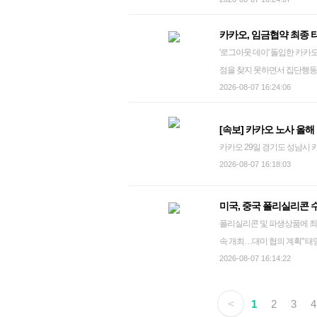
메모리 수요 증가 대응을 위해 
카오 본사 및 주요 계열사 조합원이 참여
했다. SK하이닉스는 7일 이사
으로 벌어진 파업이다. 이어 6월 29일에는 조합원들이 연차를 내고 사내 업무 시스템에서 로그아웃하
카카오, 임금협약 최종 타
각 35조2천억원, 19조1천억
는 로그아웃 데이를 진행했고,
'로그아웃 데이' 돌입한 카카오 노조 카카오 노조가 성과급 보상체계를 둘러싼 사측
밝힌 중장기 투자 전략의 일환
사는 지난달 29일 극적으로 임금 협상 잠정 합
점을 찾지 못하면서 집단행동에 나
지 확대에 100조원을 투입한다
된 합의를 충실히 이행하고, 
이날 조합원들이 전일 연차나
2026-08-07 16:24:06
로 후속 팹 건설에 나선다. 
그아웃데이'를 진행한다. 지난
요로 하는 시점에 필요한 물량
2026.6.29 dwise@yna.co.kr 카카오 노사는 노동조합 찬반 투표 절차를 거쳐 올해 임금 협약이 최종 타
번 투자를 결정했다"고 밝혔다.
[속보] 카카오 노사 올해
결됐다고 7일 밝혔다. 민주
번째 팹으로, 연면적 34.1만
카카오 29일 경기도 성남시 
가 마무리됐다"라며 "이후 조인식 등
오픈할 계획이며, 고대역폭메모
2026-08-07 16:18:03
액 인상률 재원 기준 6.3% 
인 Y1은 내년 2월 첫 클린룸
서 마련된 합의를 충실히 이행
2031년 10월까지 순차적으
미국, 중국 폴리실리콘 
환경을 조성하기 위해 함께 노력할 
실험·테스트·분석을 통합 운영하
폴리실리콘 및 파생상품에 최저
처인구 원삼면 용인반도체클러스터 일반산업단지 
속 개최…대미 협의 계획" 태양광 셀 미국이 무역확장법 232조에 근거해 반도체와 태양광 패널의 핵심
던 용인 반도체 클러스터 완공
소재인 폴리실리콘과 관련 제
2026-08-07 16:14:22
다. 경기도 용인시 처인구 원삼
다. 도널드 트럼프 미국 대통령은 6일(현지시간) 외국산 폴리실리콘 파생제품에 15%의 관세를 부과하
동까지 필요한 1단계 전력·용
고, 폴리실리콘과 잉곳·웨이퍼에 최
은 연면적 20.6만 평 규모로,
<
1
2
3
4
입되는 태양광 공급망 주요 제품에 가격 하한