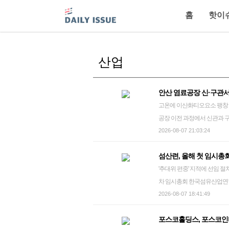
홈
핫이
산업
안산 염료공장 신·구관서
고온에 이산화티오요소 팽창 추정…소방당국 
공장 이전 과정에서 신관과 
고가 잇따라 발생했다. 소방당
2026-08-07 21:03:24
행했으며, 이 과정에서 두 사고 모두 인명 피해
섬산련, 올해 첫 임시
당국에 따르면 이날 오전 7시
'추대위 편중' 지적에 선임 절차 다시…현 회
"건물 외부에서 연기가 보인
차 임시총회 한국섬유산업연합회는 7일 제17대 회장 선임을 위한 '2026년 제1차 임시총회'를 열어 차
와 화학구조대 포함 인력 55
기 회장 선임을 시도했으나 추
2026-08-07 18:41:49
에 쓰이는 유기황 화합물인 
산련은 지난 6월 제2차 이사
잦아든다는 점을 고려해 무인
포스코홀딩스, 포스코인터
의와 업계 의견 수렴을 거쳐 
중화 작업을 했다. 이어 연기