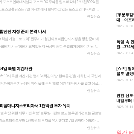
양성을 확보하지 못했다는 의견이 제기됐고, 이에 따라 추대위를 새로 구
여분 만인 오후 4시 20분께 안전조치를 마쳤다. 소방당국 관계자는 "안전 조
. 포스코홀딩스는 7일 이사회에서 보유하고 있는 포스코인터내셔널 주
터 다시 시작하기로 했다. 오는 18일까지였던 최 회장의 임기는 차기 회
못한 이산화티오요소가 남아 있어 저녁까지 현장을 지켰으나, 폐기물 처리
[우분투칼럼
를 처분하기로 의결했다고 공시했다. 처분 금액은 2조184억9천695만원으로
연합뉴스
개월간 연장된다. 최 회장은 이날 임시총회에서 "회장 추대와 연합회의 역
다"며 "남은 화학물질도 신속히 반출할 것"이라고 말했다. 119 공교
대…아프리
코 DX 주식도 4천817억4천989만원 규모의 2천338만5천917주를 매각하
 의견과 논의에는 섬유패션산업이 다시 도약해야 한다는 업계의 절박한
로부터 740ｍ 거리에 있는 이 업체의 5층짜리 신관 창고에 보관 중이던
망 재편
2026-07-30
합단진 지정 준비 본격 나서
00원으로 산정됐다. 두 회사 주식에 대한 처분 예정일은 오는 9월 7일이다.
 "섬산련이 업계와 소통과 협력을 강화하고, 현장의 다양한 목소리를 하
학물질과 장비 등을 신관
원주시가 첨단의료복합단지 지정을 향한 준비에
스카운트 해소와 기업가치 제고를 위한 전략적 투자재원을 확보하기 위
다"고 말했다. shlamazel@yna.co.kr
왔는데 이 기간 연이틀 두 건물에서 잇달아 문제가 발생한 것이다. 소방
폭염 속 
밝혔다. 처분을 완료하면 포스코인터내셔널에 대한 포스코홀딩스의 지분 비
전…374
틱 용기에 보관돼 있던 이산화티오요소가 고온에서 팽창하며 자연 발화해
2026-08-04
 수정 가결돼 본회의 심의를 앞두고 있다고 7일 밝혔다. 보건복지부 장
연합뉴스
, 포스코 DX에 대한 지분은 65.38%에서 50.00%로 줄어든다. 다만 두 회사
다. 현재 이 공장의 신관과 구관 내부에는 모두 7t의 화학물질이 보관돼
광역지방자치단체장의 신청을 받아 이미 구축된 의료산업 분야 특화지역
. 포스코홀딩스는 두 종목에 대해 주가수익스와프(PRS) 계약을 체결할
 공장 이전 완료 시점은 확정되지 않은 상태다. 소방당국은 자세한 경위
14일 특별 야간개관
[쇼츠] 떨
정·고시할 수 있도록 한 것이 개정안의 핵심 내용이다. 법안이 본회의를
간은 3년이다. PRS는 기업이 보유 주식을 기초자산으로 금융기관과 계
 예방을 위해 당분간 해당 공장에 대한 점검 및 안전관리를 강화할 계획이
물로 받았
10시 특별 야간 개관 행사 '과학관의 밤: 한여름 편'을 개최한다. 국립과
년 가까이 축적한 의료기기산업 기반을 토대로 강원도와 함께 지역첨단의
 변동분에 따른 차액을 정산하는 장외파생상품이다. boin@yna.co.kr
 독성 가스를 배출하는 '유해화학물질'임에도 현행법상 '위험물'로는 지정
첫 성공
2026-07-12
 있는 제도적 기반을 갖추게 된다. 원주는 1998년 의료기기창업보육센터
에 어려움이 있다고 판단, 관계 기관에 철저한 관리 필요성을 통보할 방침
 개방한다. 또 칠석 전 천문 특별관측회, 전시해설, 체험프로그램 등을
연합뉴스
 산업 기반 축적을 통해 국내 대표 의료기기산업 클러스터로 성장해 왔
이산화티오요소는 일반 화학물로 분류돼 '화학물질 배출 이동량정보시스
인천 신도
 야광 물총 존 등을 운영해 낮과는 또 다른 과학관의 매력을 선보인다.
지능(AI)·의료데이터, 임상 및 공공 인프라를 결합한 'AI 데이터기반 국가
기록되지 않는다"며 "현행 제도상 관리가 어려운 부분이 있는 만큼 관련 실태
내일부터 
피탈매니져스코리아서 1천억원 투자 유치
 프로그램 '한여름 밤의 과학관 사라짐에 대하여: 과학과 문학의 변
허브'를 원주형 지역첨복단지 모델로 구체화할 계획이다. 이를 위해 서원주역
다"고 말했다. kyh@yna.co.kr sol@yna.co.kr
2026-07-14
반 확보" 블루엘리펀트 로고 블루엘리펀트는 글로벌
로 운영한다. 자세한 내용은 과천과학관 홈페이지에서 보면 된다.
 기업도시는 제조 AX·양산 및 스케일업 거점으로 육성한다. 신평농공단
스코리아로부터 1천억원의 투자를 유치했다고 7일 밝혔다. 어펄마캐
적하고, 태봉산업단지는 기업유치와 투자·수출을 견인하는 성장거점으로
 구주와 신주를 인수한다. 또 6개월 내 250억원의 추가 납입 옵션을 행
연합뉴스
메디테크 산업 플랫폼'으로 작동하도록 한다는 구상이다. 시는 지난해 수
일간 