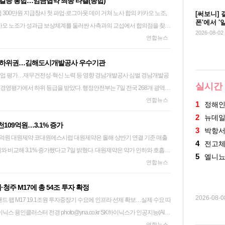
사갈등 봉합…임금협약 최종 타결(종합)
되면서 국내 중소기업의 피해와 애로가 이어지고 있다. 중소벤처기업부가
아(133억원)도 각각 53.9%, 12.2% 증가세를 보였다. 김순태 코웨이 CFO
00만원 지급창사 첫 파업·로그아웃 데이 거쳐 노사 합의 카카오 노조,
일 정오까지 중동 전쟁 관련 중소기업 피해·애로 및 우려 접수 건수를 파악한
[써보니] 
 주도권을 강화하고 제품군 다각화에 따른 성장 동력 확대를 본격화하며
폰'에서 '
비 7건 증가했다. 증가한 7건 모두 피해·애로 관련이었고, 이에 따라 유형
다하겠다"고 말했다. shlamazel@yna.co.kr
2026-08-02
 성남시 카카오 판교아지트의 모습. 카카오 노조는 이날 조합원
연합뉴스
11건, 우려 156건, 해당 없음 70건으로 집계됐다. 피해·애로 유형은 물류
를 사용하고 사내 업무 시스템에서도 로그아웃하는 방식의 '로그아웃데
 가장 많았다. 이어 운송 차질 299건(36.9%), 계약 취소·보류 252건
 하위권…김해도시개발공사 우수기관
시간 동안 진행된 반일 부분 파업에 이은 두 번째 쟁의행위다. 2026.6.29
16.0%), 대금 미지급 99건(12.2%) 등의 순이었다. 우려 유형에서는 운송 차질
무건전성·혁신 노력 등 영향 경남개발공사 심벌 경남개발공
 가장 큰 비중을 차지했다. 국가별로는 아랍에미리트(UAE)와 사우디아라비
실시간
경영평가에서 하위 등급을 받았다. 행정안전부는 7일 전국 268개 광역시
사 이래 첫 파업까지 벌어졌던 카카오 노사 갈등은 약 3개월 만에 봉합 수
 648건(67.0%)으로 집계됐다. 이란은 109건(11.3%), 이스라엘은 98
·공단·직영기업)의 경영효율, 경영혁신, 사회적 책임, 재무 건전성 등
연합뉴스
서는 원자잿값과 환율 상승에 따른 비용 부담이 커지고 있다. 한 기업은 포장
1
정해
영평가 결과를 발표했다. 경남개발공사는 가∼마 5등급 중 라 등급을 받았
조 카카오지회는 "조합원 대상 잠정 합의 내용에 대한 투표가 마무리됐
율이 오르면서 원자재 수입 물가가 올라 전체 생산비용이 10∼15% 증가
2
뉴데
109억원…3.1% 증가
사는 가 등급에 들어 지방공기업 경영평가 우수기관으로 선정됐다. 행정안
종 종료된다"라고 말했다. 이번 협약에는 직무·역할 상승에
(LED) 물질을 제조·수출하는 기업은 이란 선적 예정이던 컨테이너 13
3
박항
연결 기준 매출
비핵심 자산 처분 노력으로 재정건전성을 강화했고 사물인터넷(IoT) 기
 연봉총액 인상률 재원 기준 6.3% 적용과 특별격려금 300만원 지급이
혔다. 친환경 비료 제조 기업은 해상 운임이 10∼30% 늘고 원부자재 수
4
전고체
기와 비교해 3.1% 증가했다고 7일 밝혔다. 대원제약은 약가 인하와 호흡기
 하수처리 서비스를 고도화한 점 등을 높이 평가했다. 창원레포츠파크·창
 올해 초부터 임금 인상률과 성과급 산정 방식 보상안을 두고 입장을 달
다고 전했다. shlamazel@yna.co.kr
5
엘니
 코대원 등 주력 제품 매출은 줄었지만 만성질환 제품군 처방이 늘고 건
연합뉴스
영관광개발공사·거제해양관광개발공사·양산시시설관리공단은 다 등급에
.9%와 영업이익의 13~14% 수준(1인당 1천만원 상당)에 달하는 명확한
출이 증가했다고 설명했다. 같은 기간 영업이익은 44억원으로 45.3%
건전성이 미흡해 경영진단 실시 대상으로 선정된 5개 기관에 든 경남권 공
이익의 10% 수준
·청주 M17에 총 54조 투자 확정
경영평가 결과는 기관장, 임직원의 연봉, 성과급을 차등 지급하는 지침이
 이미 약정된 양도제한조건부주식(RSU) 등을 성과급 범위에 포함해야 한
2026-08-
주 낸드 팹 M17 19.1조원 투자중장기 수요에 인프라 선제 확보…실제 수요 따
했다고 설명했다. 당기순이익은 57억원이다. 투자자산 처분 이익 등 영
가했다. sun@yna.co.kr
쟁의권을 확보했고 갈등이 본격화됐다. 카카오 노조는 지난 6월 10일 카
연합뉴스