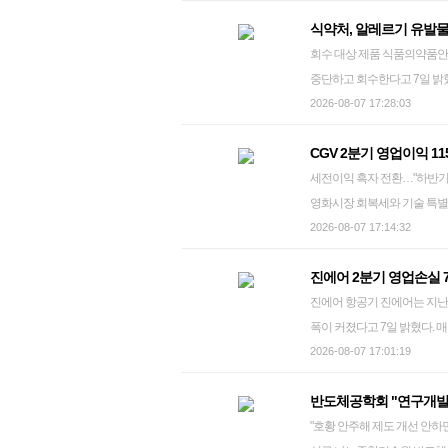
사할 수 있고, 이 경우 어펄
립한 조성계획을 바탕으로 실
식약처, 알레르기 유발
블루엘리펀트는 이번 투자 과
차에 착수할 수 있도록 도와 
회수 대상 제품 식품의약품안전처는 알레르기 유발물질을 표시하지 않은 두부과자 일부 제품을 판매
서의 성장 잠재력과 경쟁력을 
축적한 의료기기산업 클러스터
중단하고 회수한다고 7일 밝혔
채비율이 60% 이하로 개선
량을 한 도시 안에서 연결할
재 해오름식품주식회사가 판매한
2026-08-07 17:28:03
리펀트는 이를 발판으로 미국
지로 지정받아 의료기술 혁신을 
시된 제품이다. 회수 대상 제
편, 글로벌 사모펀드의 경영 
CGV 2분기 영업이익 
제품을 구매한 소비자는 섭취를 
shlamazel@yna.co.kr
세전이익 흑자 전환…"하반기 기술 특별관 사업 확대" 여의도 I
영화시장 회복세와 기술 특별
것으로 나타났다. CGV는 연
2026-08-07 17:14:32
568.0% 증가했다고 7일 밝
진에어 2분기 영업손실 
후 처음으로 흑자를 기록했다. 
진에어 항공기 진에어는 지난 2분기 영업손실이 731억원으로 작년 동기(영업손실 423억원) 대비 적자
수익성 개선 배경에는 국내 영
폭이 커졌다고 7일 밝혔다. 매
년 2분기(-173억원)보다 적자
고유가로 인한 유류비 증가 
2026-08-07 17:01:19
할인쿠폰 배포, 사업구조 개선
기준 영업손실은 155억원으로 
으로 작년 동기(1천418억원)
반도체공학회 "연구개발직
기 기준 역대 최대를 달성했다
자회사로 기술 특별관을 운영하
"호황 안주해 제도 개선 안하면 미국·중국에 추월당
대와 유가·환율 진정세로 일부
억원)보다 260.9% 증가했다.