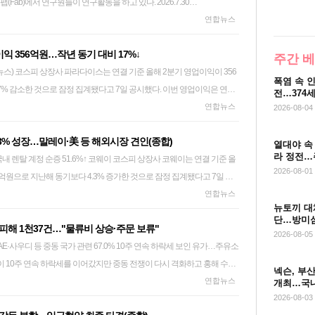
Fab)에서 연구원들이 연구활동을 하고 있다. 2026.7.30
다변화와 고효율 신규 기재 도입을 통해 원가 경쟁력을 강화할 것"이라며
 성과가 본격화하고 애니메이션 '슈퍼 마리오 갤럭시'와 '토이 스토리 5'가 흥
연합뉴스
 지속 가능한 성장 기반을 확보할 것"이라고 말했다.
. 시스템 사업자 CJ올리브네트웍스는 인공지능(AI) 관련 사업 확대에
고 촉구했다. 반도체공학회는 7일 연구개발직 주 52시간제 특례에 대한
업이익이 200억원으로 각각 작년 같은 기간 대비 28.8%(570억원),
익 356억원…작년 동기 대비 17%↓
 일률적이고 경직적인 주 52시간제를 적용하는 것은 우리나라 반도체 산
V는 하반기에도 '호프'와 '스파이더맨: 브랜드 뉴 데이', '오디세이' 등과 같은
주간 
요인이 될 수 있다"며 이처럼 밝혔다. 또한 "연구개발 성과는 단순히 회사
 성장세가 이어질 것으로 전망했다. 서울 CGV여의도에 세계 최초로 3
폭염 속 
% 감소한 것으로 잠정 집계됐다고 7일 공시했다. 이번 영업이익은 연합
는다"며 "긴 호흡으로 연구해야 하는 사람이 있는가 하면, 짧은 시간 동안
린X관을 선보이는 등 기술 특별관도 확대할 계획이다. 지난달에는 서울
전…374
441억원을 19.3% 하회했다. 매출은 3천181억원으로 작년 동기 대비
연합뉴스
한 휴식을 취해야 하는 사람도 있다"고 설명했다. 연속 근로에 따른 합
2026-08-04
크린X관을 새로 단장했다. 정종민 CGV 대표는 "CJ 포디플렉스의 글로
억원으로 35% 줄었다. stock_news@yna.co.kr
고 짚었다. 반도체공학회는 "이렇게 유연한 시스템이 실효를 거두려면 관
가시화되고 국내 영화시장 회복세가 더해지며 2분기 세전이익이 흑자 전
.3% 성장…말레이·美 등 해외시장 견인(종합)
성과'를 기준으로 업무를 평가해야 한다"며 "성과 중심의 평가는 연구개발직
 글로벌 기술 특별관 사업 확대와 CJ올리브네트웍스의 AX(인공지능 전
열대야 속
라 정전…
6%↑ 코웨이 코스피 상장사 코웨이는 연결 기준 올
일 수 있으므로 그에 상응하는 합당한 보상이 반드시 따라야 한다"고 제
사업 경쟁력 강화를 통해 수익성과 성장성을 함께 높여 나가겠다"고 말했다.
2026-08-01
2억원으로 지난해 동기보다 4.3% 증가한 것으로 잠정 집계됐다고 7일 공
대한 세심한 주의와 함께, 충분한 보상과 지원이 제공되지 않을 경우 근로
원으로 작년 동기 대비 14.6% 증가했다. 순이익은 1천783억원으로 역시
연합뉴스
도록 노동시장 유연성을 높이는 규제 완화 필요성도 제기했다. 반도체공학
뉴토끼 대
익은 연합인포맥스가 집계한 시장 전망치 2천672억원을 5.2% 하회했다. 올
체 호황을 맞고 있지만 이것이 우리가 특별히 잘해서, 또는 지금 제도가
단…방미심
해 1천37건…"물류비 상승·주문 보류"
11.1% 증가한 5천41억원, 매출액은 13.9% 오른 2조7천719억원을 기
며 "지금의 호황에 안주해서 경직된 근로시간 체제를 유지하고 있으면 조
2026-08-05
동 국가 관련 67.0% 10주 연속 하락세 보인 유가…주유소
업 매출은 전년 동기 대비 7.7% 성장한 7천868억원을 달성했다. 얼음정
 갖춘 미국, 중국 등이 메모리 반도체 분야에서도 우리를 추격, 추월하게
안마의자 등 주요 제품군의 판매 성장에 힘입어 2분기 코웨이의 국내 렌탈
러면서 "메모리 기술 격차를 더욱 벌리고 시스템 반도체로 경쟁력을 확장하
넥슨, 부산
 하락 폭이 축소됐다. 26일 서울 시내 한 주유소에 가격
연합뉴스
증가한 24만2천대를 나타냈다. 해외법인의 2분기 매출은 5천875억원으로
개최…국내
자의 창의성을 온전히 살려낼 수 있는 체제로 전환해야 하고 지금이 바로
2026-08-03
r 중동 전쟁 장기화에 따라 원자재 가격과 해상 운임
면 말레이시아(4천345억원)와 미국(669억원)이 각각 22.2%, 15.2% 늘었
a.co.kr