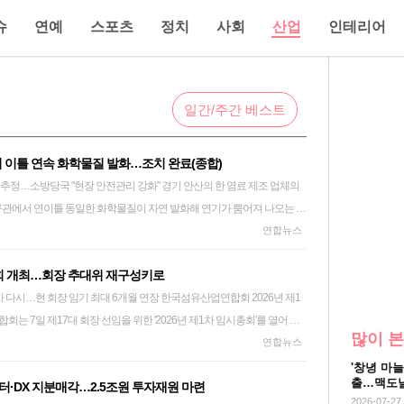
슈
연예
스포츠
정치
사회
산업
인테리어
일간/주간 베스트
 이틀 연속 화학물질 발화…조치 완료(종합)
"현장 안전관리 강화" 경기 안산의 한 염료 제조 업체의
구관에서 연이틀 동일한 화학물질이 자연 발화해 연기가 뿜어져 나오는 사
국은 전날 신관에 이어 이날 구관에서도 수 시간에 걸쳐 안전 조치를 진
연합뉴스
는 발생하지 않았다. 지난 6일 사고 현장 7일 경찰과 소방
총회 개최…회장 추대위 재구성키로
 44분께 안산시 단원구 성곡동의 해당 염료 제조 공장 구관(3층 건물)에서
장 임기 최대 6개월 연장 한국섬유산업연합회 2026년 제1
다"는 신고가 접수됐다. 소방당국은 무인파괴방수차를 비롯한 장비 21대
명을 동원해 대응에 나섰다. 연기를 유발한 물질은 티셔츠 날염(프린팅) 등
많이 본
대위 편중 지적에 회장 선임 절차를 다시 밟기로 했다고 밝혔다. 앞서 섬
연합뉴스
'이산화티오요소'로 파악됐다. 소방당국은 이 물질이 물과 반응하면 연기가
회에서 차기 회장 선임을 위한 추대위원회(추대위)를 구성한 뒤 세 차례 회
파괴방수차로 연기가 발생한 구관 3층의 창문을 깨고 내부에 물을 뿌려
'창녕 마늘
출…맥도날
·DX 지분매각…2.5조원 투자재원 마련
최병오 현 회장을 차기 회장으로 이날 추대했다. 그러나 이날 임시총회에
가 잦아들자 대원들을 투입해 100ℓ짜리 통에 이산화티오요소를 소분해 밖
협업
2026-07-27