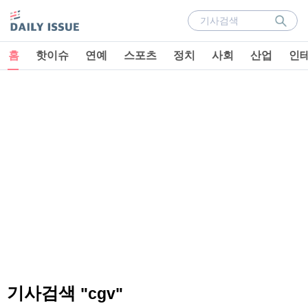
홈
핫이슈
연예
스포츠
정치
사회
산업
인
기사검색
"cgv"