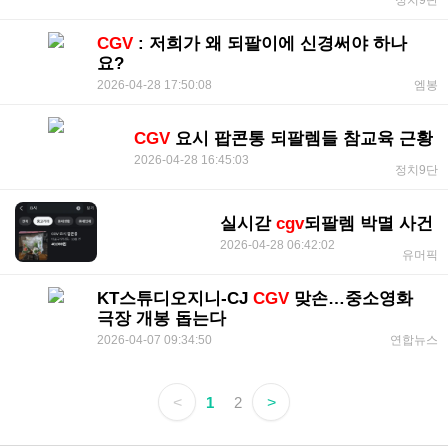
정치9단
CGV
: 저희가 왜 되팔이에 신경써야 하나
요?
2026-04-28 17:50:08
엠봉
CGV
요시 팝콘통 되팔렘들 참교육 근황
2026-04-28 16:45:03
정치9단
실시갇
cgv
되팔렘 박멸 사건
2026-04-28 06:42:02
유머픽
KT스튜디오지니-CJ
CGV
맞손…중소영화
극장 개봉 돕는다
2026-04-07 09:34:50
연합뉴스
<
1
2
>