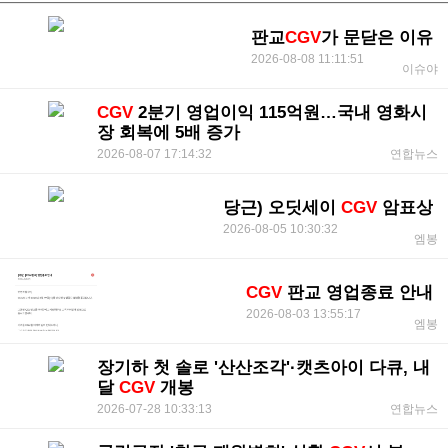
판교
CGV
가 문닫은 이유
2026-08-08 11:11:51
이슈야
CGV
2분기 영업이익 115억원…국내 영화시
장 회복에 5배 증가
2026-08-07 17:14:32
연합뉴스
당근) 오딧세이
CGV
암표상
2026-08-05 10:30:32
엠봉
CGV
판교 영업종료 안내
2026-08-03 13:55:17
엠봉
장기하 첫 솔로 '산산조각'·캣츠아이 다큐, 내
달
CGV
개봉
2026-07-28 10:33:13
연합뉴스