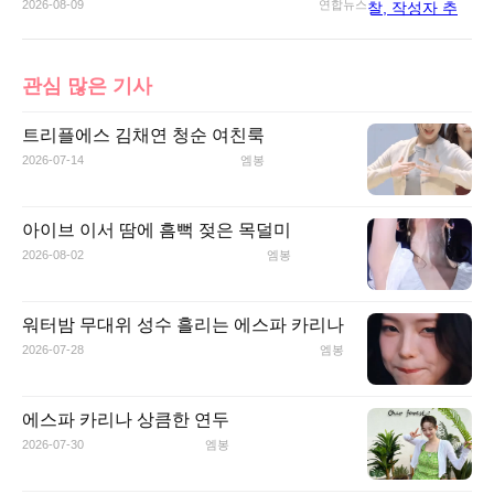
2026-08-09
연합뉴스
관심 많은 기사
트리플에스 김채연 청순 여친룩
2026-07-14
엠봉
아이브 이서 땀에 흠뻑 젖은 목덜미
2026-08-02
엠봉
워터밤 무대위 성수 흘리는 에스파 카리나
2026-07-28
엠봉
에스파 카리나 상큼한 연두
2026-07-30
엠봉