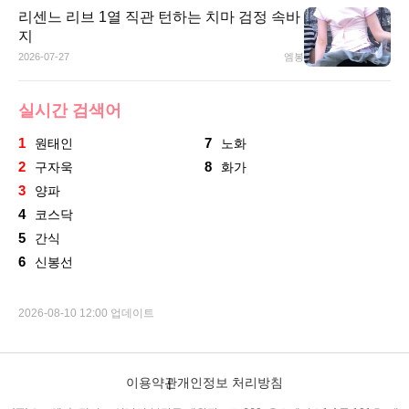
리센느 리브 1열 직관 턴하는 치마 검정 속바
지
2026-07-27
엠봉
실시간 검색어
1
7
원태인
노화
2
8
구자욱
화가
3
양파
4
코스닥
5
간식
6
신봉선
2026-08-10 12:00 업데이트
이용약관
개인정보 처리방침