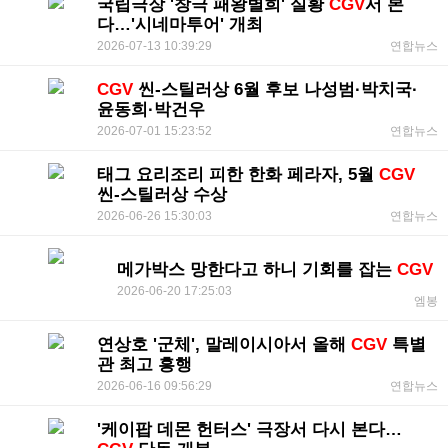
국립극장 '창극 패왕별희' 실황
CGV
서 본
다…'시네마투어' 개최
2026-07-13 10:39:29
연합뉴스
CGV
씬-스틸러상 6월 후보 나성범·박치국·
윤동희·박건우
2026-07-01 15:23:52
연합뉴스
태그 요리조리 피한 한화 페라자, 5월
CGV
씬-스틸러상 수상
2026-06-26 15:30:03
연합뉴스
메가박스 망한다고 하니 기회를 잡는
CGV
2026-06-20 17:25:03
엠봉
연상호 '군체', 말레이시아서 올해
CGV
특별
관 최고 흥행
2026-06-16 09:56:29
연합뉴스
'케이팝 데몬 헌터스' 극장서 다시 본다…