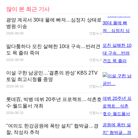
많이 본 최근 기사
광양 계곡서 30대 물에 빠져…심정지 상태로
병원 이송
2026-08-09
연합뉴스
말다툼하다 모친 살해한 10대 구속…반려견
도 목 졸라 죽여
2026-08-09
연합뉴스
이설 구한 남궁민…'결혼의 완성' KBS 2TV
토일 최고시청률 종영
2026-08-10
연합뉴스
롯데百, 빅뱅 데뷔 20주년 프로젝트…석촌호
수·월드몰서 개최
2026-08-10
연합뉴스
"여의도 한강공원에 폭탄 설치" 협박글…경
찰, 작성자 추적