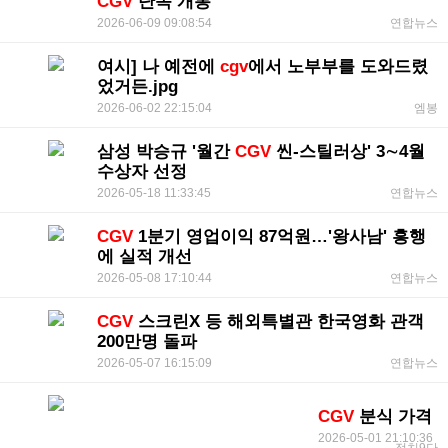
CGV
단독 개봉
2026-06-09 09:08:54
연합뉴스
여시] 나 예전에
cgv
에서 노부부를 도와드렸
었거든.jpg
2026-06-02 22:15:04
엠봉
삼성 박승규 '월간
CGV
씬-스틸러상' 3∼4월
수상자 선정
2026-05-18 11:33:45
연합뉴스
CGV
1분기 영업이익 87억원…'왕사남' 흥행
에 실적 개선
2026-05-08 17:10:44
연합뉴스
CGV
스크린X 등 해외특별관 한국영화 관객
200만명 돌파
2026-05-07 16:15:09
연합뉴스
CGV
분식 가격
2026-05-01 21:10:36