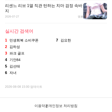
리센느 리브 1열 직관 턴하는 치마 검정 속바
지
2026-07-27
엠봉
실시간 검색어
1
7
민생회복 소비쿠폰
김요한
2
김하성
3
파크 골프
4
기안84
5
김선태
6
자녀
2026-08-08 15:00 업데이트
이용약관
개인정보 처리방침