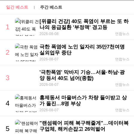
일간 베스트
주간 베스트
[위클리 건강] 40도 폭염이 부르는 또 하
1
나의 응급질환 '부정맥' 경고등
2026-08-08
연합뉴스
극한 폭염에 노인 일자리 35만7천여명
2
실외업무 중단
2026-08-07
연합뉴스
'극한폭염' 막바지 기승…서울·하남·광
3
양 등서 40도 넘어(종합)
2026-08-07
연합뉴스
홍제동서 마을버스가 차량 들이받고 상
4
가 돌진…8명 부상
2026-08-07
연합뉴스
"랜섬웨어 피해 복구해줄게"…데이터복
5
구업체, 해커손잡고 26억벌어