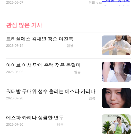
2026-08-07
연합뉴스
관심 많은 기사
트리플에스 김채연 청순 여친룩
2026-07-14
엠봉
아이브 이서 땀에 흠뻑 젖은 목덜미
2026-08-02
엠봉
워터밤 무대위 성수 흘리는 에스파 카리나
2026-07-28
엠봉
에스파 카리나 상큼한 연두
2026-07-30
엠봉