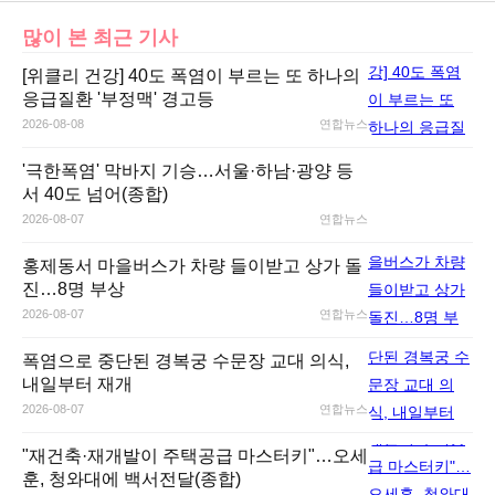
많이 본 최근 기사
[위클리 건강] 40도 폭염이 부르는 또 하나의
응급질환 '부정맥' 경고등
2026-08-08
연합뉴스
'극한폭염' 막바지 기승…서울·하남·광양 등
서 40도 넘어(종합)
2026-08-07
연합뉴스
홍제동서 마을버스가 차량 들이받고 상가 돌
진…8명 부상
2026-08-07
연합뉴스
폭염으로 중단된 경복궁 수문장 교대 의식,
내일부터 재개
2026-08-07
연합뉴스
"재건축·재개발이 주택공급 마스터키"…오세
훈, 청와대에 백서전달(종합)