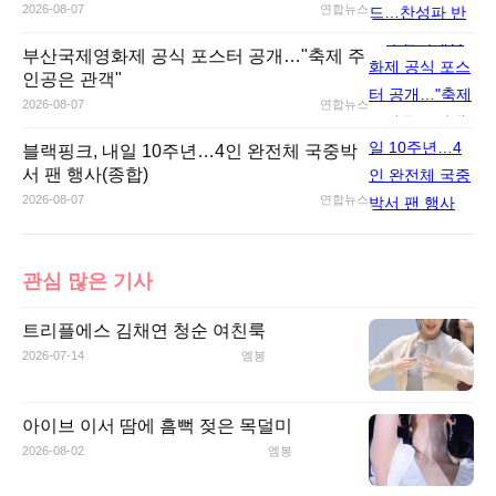
2026-08-07
연합뉴스
부산국제영화제 공식 포스터 공개…"축제 주
인공은 관객"
2026-08-07
연합뉴스
블랙핑크, 내일 10주년…4인 완전체 국중박
서 팬 행사(종합)
2026-08-07
연합뉴스
관심 많은 기사
트리플에스 김채연 청순 여친룩
2026-07-14
엠봉
아이브 이서 땀에 흠뻑 젖은 목덜미
2026-08-02
엠봉