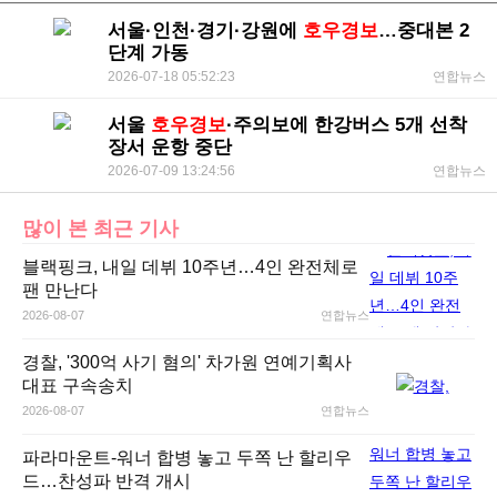
서울·인천·경기·강원에
호우경보
…중대본 2
단계 가동
2026-07-18 05:52:23
연합뉴스
서울
호우경보
·주의보에 한강버스 5개 선착
장서 운항 중단
2026-07-09 13:24:56
연합뉴스
많이 본 최근 기사
블랙핑크, 내일 데뷔 10주년…4인 완전체로
팬 만난다
2026-08-07
연합뉴스
경찰, '300억 사기 혐의' 차가원 연예기획사
대표 구속송치
2026-08-07
연합뉴스
파라마운트-워너 합병 놓고 두쪽 난 할리우
드…찬성파 반격 개시