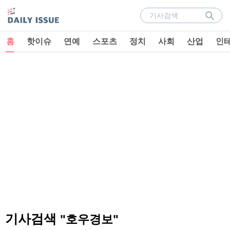
홈
핫이슈
연예
스포츠
정치
사회
산업
인
기사검색
"호우경보"