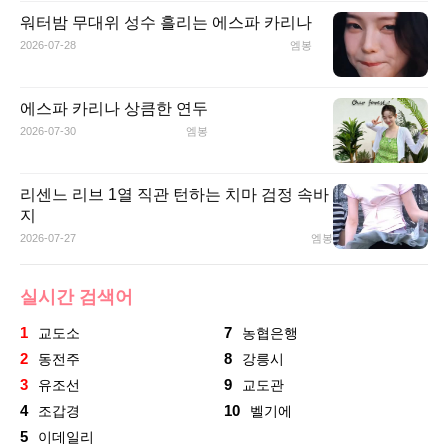
워터밤 무대위 성수 흘리는 에스파 카리나
2026-07-28
엠봉
에스파 카리나 상큼한 연두
2026-07-30
엠봉
리센느 리브 1열 직관 턴하는 치마 검정 속바
지
2026-07-27
엠봉
실시간 검색어
1
7
교도소
농협은행
2
8
동전주
강릉시
3
9
유조선
교도관
4
10
조갑경
벨기에
5
이데일리