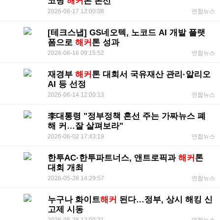
코딩
해커
톤 본선
2026-06-17 12:00:08
연합뉴스
[테크스냅] GS네오텍, 노코드 AI 개발 플랫
폼으로
해커
톤 성과
2026-06-16 09:15:52
연합뉴스
재경부
해커
톤 대회서 국유재산 관리·알리오
AI 등 선정
2026-06-14 12:00:13
연합뉴스
李대통령 "정부정책 혼선 주는 가짜뉴스 폐
해 커…잘 살펴보라"
2026-06-02 17:43:19
연합뉴스
한투AC·한투파트너스, 앤트로픽과
해커
톤
대회 개최
2026-05-28 14:29:57
연합뉴스
누구나 화이트
해커
된다…정부, 상시 해킹 신
고제 시동
2026-05-28 12:00:21