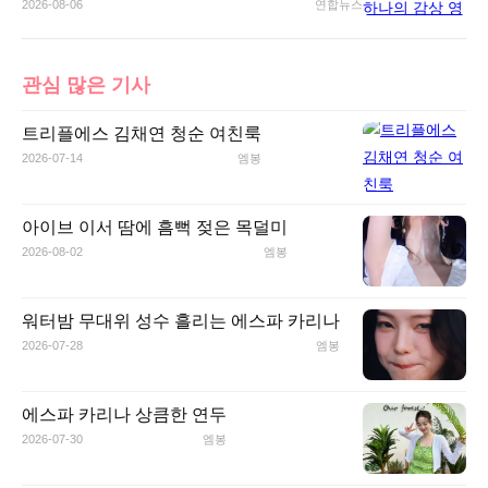
2026-08-06
연합뉴스
관심 많은 기사
트리플에스 김채연 청순 여친룩
2026-07-14
엠봉
아이브 이서 땀에 흠뻑 젖은 목덜미
2026-08-02
엠봉
워터밤 무대위 성수 흘리는 에스파 카리나
2026-07-28
엠봉
에스파 카리나 상큼한 연두
2026-07-30
엠봉