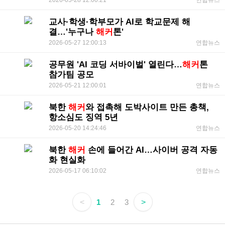
연합뉴스
교사·학생·학부모가 AI로 학교문제 해
결…'누구나
해커
톤'
2026-05-27 12:00:13
연합뉴스
공무원 'AI 코딩 서바이벌' 열린다…
해커
톤
참가팀 공모
2026-05-21 12:00:01
연합뉴스
북한
해커
와 접촉해 도박사이트 만든 총책,
항소심도 징역 5년
2026-05-20 14:24:46
연합뉴스
북한
해커
손에 들어간 AI…사이버 공격 자동
화 현실화
2026-05-17 06:10:02
연합뉴스
<
1
2
3
>