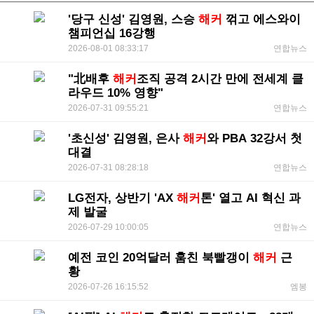
'당구 신성' 김영원, 스승
해커
꺾고 에스와이
챔피언십 16강행
2026-08-01 08:33:17
연합뉴스
"北배후
해커
조직 공격 2시간 만에 전세계 클
라우드 10% 영향"
2026-07-31 09:55:21
연합뉴스
'초신성' 김영원, 은사
해커
와 PBA 32강서 첫
대결
2026-07-31 08:28:18
연합뉴스
LG전자, 상반기 'AX
해커
톤' 열고 AI 혁신 과
제 발굴
2026-07-29 10:00:05
연합뉴스
예전 코인 20억달러 훔친 북빨갱이
해커
근
황
2026-07-26 16:15:52
엠봉