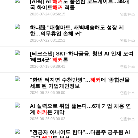
[AI픽] AI
해커
도 출전한 코드게이트…88개
국 화이트
해커
격돌
2026-07-24 09:56:15
연합뉴스
하나證 "대형마트, 새벽배송해도 성장 제
한…의무휴업 손해 커"
2026-07-22 08:12:52
연합뉴스
[테크스냅] SKT·하나금융, 청년 AI 인재 모여
'테크4굿'
해커
톤
2026-07-19 09:39:41
연합뉴스
"한번 터지면 수천만명"…
해커
에 '종합선물
세트'된 기업개인정보
2026-06-28 06:09:00
연합뉴스
AI 실력으로 취업 뚫는다…6개 기업 채용 연
계
해커
톤 개막
2026-06-25 08:00:02
연합뉴스
"전공자 아니어도 한다"…다음주 공무원 AI