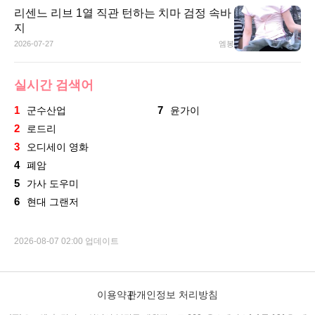
리센느 리브 1열 직관 턴하는 치마 검정 속바
지
2026-07-27
엠봉
실시간 검색어
1
7
군수산업
윤가이
2
로드리
3
오디세이 영화
4
폐암
5
가사 도우미
6
현대 그랜저
2026-08-07 02:00 업데이트
이용약관
개인정보 처리방침