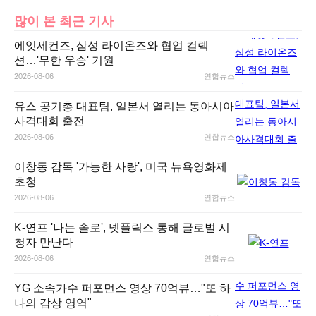
많이 본 최근 기사
에잇세컨즈, 삼성 라이온즈와 협업 컬렉
션…'무한 우승' 기원
2026-08-06
연합뉴스
유스 공기총 대표팀, 일본서 열리는 동아시아
사격대회 출전
2026-08-06
연합뉴스
이창동 감독 '가능한 사랑', 미국 뉴욕영화제
초청
2026-08-06
연합뉴스
K-연프 '나는 솔로', 넷플릭스 통해 글로벌 시
청자 만난다
2026-08-06
연합뉴스
YG 소속가수 퍼포먼스 영상 70억뷰…"또 하
나의 감상 영역"