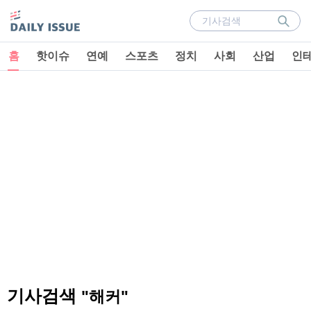
홈
핫이슈
연예
스포츠
정치
사회
산업
인
기사검색
"해커"