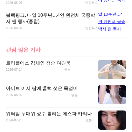
2026-08-07
연합뉴스
블랙핑크, 내일 10주년…4인 완전체 국중박
서 팬 행사(종합)
2026-08-07
연합뉴스
관심 많은 기사
트리플에스 김채연 청순 여친룩
2026-07-14
엠봉
아이브 이서 땀에 흠뻑 젖은 목덜미
2026-08-02
엠봉
워터밤 무대위 성수 흘리는 에스파 카리나
2026-07-28
엠봉