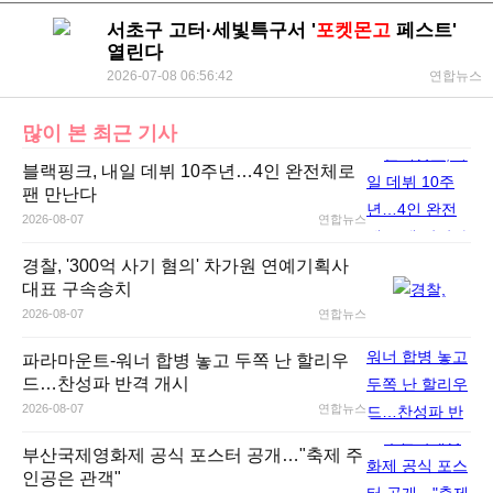
서초구 고터·세빛특구서 '
포켓몬고
페스트'
열린다
2026-07-08 06:56:42
연합뉴스
많이 본 최근 기사
블랙핑크, 내일 데뷔 10주년…4인 완전체로
팬 만난다
2026-08-07
연합뉴스
경찰, '300억 사기 혐의' 차가원 연예기획사
대표 구속송치
2026-08-07
연합뉴스
파라마운트-워너 합병 놓고 두쪽 난 할리우
드…찬성파 반격 개시
2026-08-07
연합뉴스
부산국제영화제 공식 포스터 공개…"축제 주
인공은 관객"