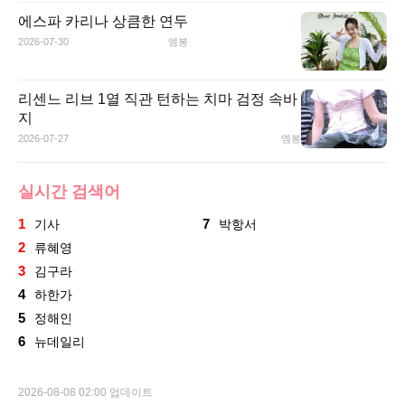
에스파 카리나 상큼한 연두
2026-07-30
엠봉
리센느 리브 1열 직관 턴하는 치마 검정 속바
지
2026-07-27
엠봉
실시간 검색어
1
7
기사
박항서
2
류혜영
3
김구라
4
하한가
5
정해인
6
뉴데일리
2026-08-08 02:00 업데이트