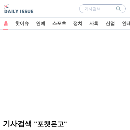
홈
핫이슈
연예
스포츠
정치
사회
산업
인
기사검색
"포켓몬고"