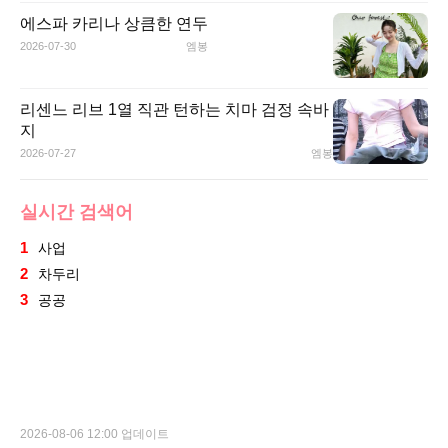
에스파 카리나 상큼한 연두
2026-07-30
엠봉
리센느 리브 1열 직관 턴하는 치마 검정 속바
지
2026-07-27
엠봉
실시간 검색어
1
사업
2
차두리
3
공공
2026-08-06 12:00 업데이트