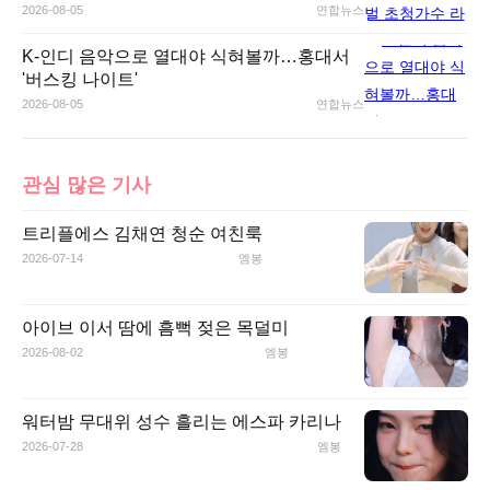
2026-08-05
연합뉴스
K-인디 음악으로 열대야 식혀볼까…홍대서
'버스킹 나이트'
2026-08-05
연합뉴스
관심 많은 기사
트리플에스 김채연 청순 여친룩
2026-07-14
엠봉
아이브 이서 땀에 흠뻑 젖은 목덜미
2026-08-02
엠봉
워터밤 무대위 성수 흘리는 에스파 카리나
2026-07-28
엠봉