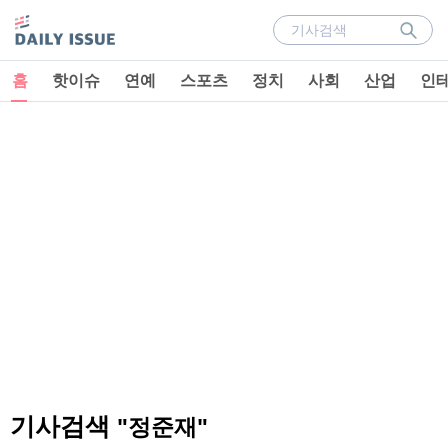
홈
핫이슈
연예
스포츠
정치
사회
산업
인
기사검색
"정준재"