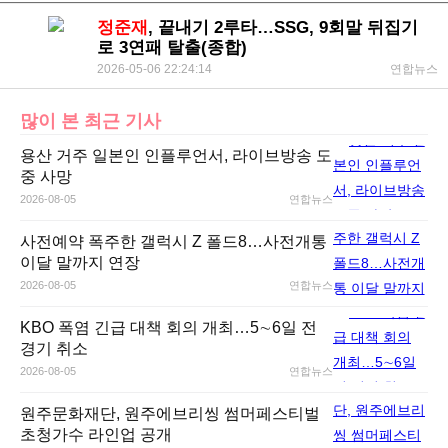
정준재
, 끝내기 2루타…SSG, 9회말 뒤집기
로 3연패 탈출(종합)
2026-05-06 22:24:14
연합뉴스
많이 본 최근 기사
용산 거주 일본인 인플루언서, 라이브방송 도
중 사망
2026-08-05
연합뉴스
사전예약 폭주한 갤럭시 Z 폴드8…사전개통
이달 말까지 연장
2026-08-05
연합뉴스
KBO 폭염 긴급 대책 회의 개최…5∼6일 전
경기 취소
2026-08-05
연합뉴스
원주문화재단, 원주에브리씽 썸머페스티벌
초청가수 라인업 공개