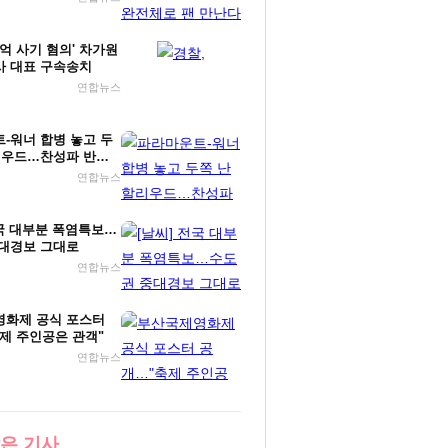
00억 사기 혐의' 차가원
 대표 구속송치
연합뉴스
-워너 합병 놓고 두
리우드…찬성파 반격
연합뉴스
전국 대부분 폭염특보…
대경보 그대로
연합뉴스
화제 공식 포스터
제 주인공은 관객"
연합뉴스
은 기사