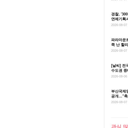
약 절차를 밟게 됐다. 방출된 자유신분선수는 공시일로부터 정규리그 3라
 수 있다. 전새얀은 2019-2020시즌부터 2024-2025시즌까지 6시즌
경찰, '3
연예기획사
 한국도로공사의 주축 공격수로 활약했으나 2025-2026시즌엔 18경기에
2026-08-07
yna.co.kr
파라마운트
쪽 난 할
개시
2026-08-07
[날씨] 
수도권 중
2026-08-06
부산국제영
공개…"축
2026-08-07
관심 많