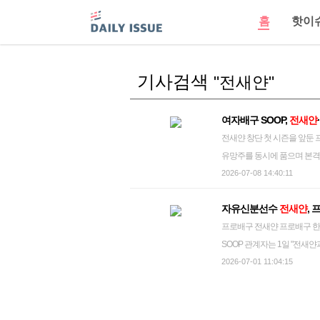
홈
핫이
기사검색
"전새얀"
여자배구 SOOP,
전새얀
전새얀 창단 첫 시즌을 앞둔 프로배구 여자부 신생팀 SOOP이 자유신분선수(FA) 시장에서 베테랑과
유망주를 동시에 품으며 본격적
피 송은채를 영입해 선수단 운
2026-07-08 14:40:11
원을 동시에 확보해 신구 조
자유신분선수
전새얀
, 
그에서 잔뼈가 굵은 베테랑 공격수다. 한국도로공사 유니폼을 입고 2019-2020시
프로배구 전새얀 프로배구 한국도로공사에서 방출된 공격수 전새얀이 '새 식구' SOOP으로 이적한다.
즌까지 6시즌 연속 세 자릿수 득점을 올리며 꾸준
SOOP 관계자는 1일 "전새
로 공격력을 뽐낸 바 있다. 구단 측은 전새얀의 풍부한 경험이 신생팀 코트 위에 묵직한 안정감을 불어
2025-2026시즌을 마친 뒤
2026-07-01 11:04:15
넣어 줄 것으로 기대한다. 
원에 계약했다. 당시 전새얀과
에서 프로 무대를 밟은 젊은 피다. 선수단 구성에 속도를 내는 김세진 SOOP 감독은 "창
후 타팀과 계약하는 방안에 
경험과 패기가 조화를 이루는 
영입 의사를 전달했다. 그러나
니고 있어 팀 전력에 다양한 선