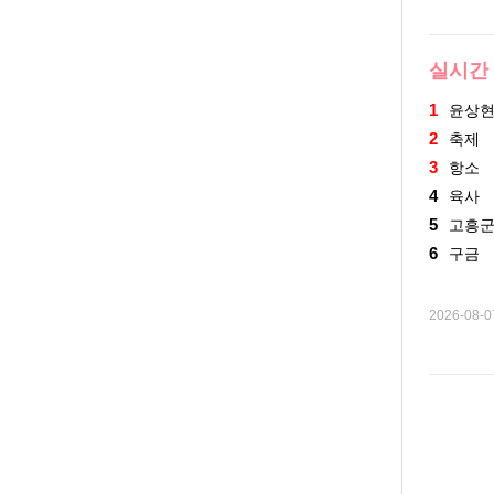
실시간
1
윤상
2
축제
3
항소
4
육사
5
고흥
6
구금
2026-08-