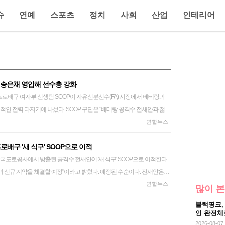
슈
연예
스포츠
정치
사회
산업
인테리어
·송은채 영입해 선수층 강화
인 전력 다지기에 나섰다. SOOP 구단은 "베테랑 공격수 전새얀과 젊은
영의 폭을 넓혔다"고 8일 발표했다. 이번 영입은 즉시 전력감과 미래 자
연합뉴스
화를 이루겠다는 김세진 초대 감독의 구상이 반영된 결과다. 전새얀은 V리
프로배구 '새 식구' SOOP으로 이적
즌부터 2024-2025시
함을 증명했다. 특히 2021-2022시즌에는 225득점으
얀과 신규 계약을 체결할 예정"이라고 밝혔다. 예정된 수순이다. 전새얀은
 자유계약선수(FA) 자격을 취득했고, 원소속팀 한국도로공사와 연봉 3천만
연합뉴스
함께 합류한 2006년생 송은채는 부평여중과 부개여고를 거쳐 한국도로공사
많이 본
 한국도로공사는 최저 연봉으로 FA 계약을 맺은 뒤 트레이드 혹은 방출
단 첫 시즌에는
블랙핑크,
합의했다. 이후 페퍼저축은행을 인수한 SOOP이 한국도로공사에 전새얀
선수단 구성이 무엇보다 중요하다"며 "두 선수 모두 서로 다른 장점을 지
인 완전체
 선수 등록 마감일인 6월 30일까지 계약 협의가 마무리되지 못하면서 트
택지를 제공해 줄 것"이라고 기대감을 숨기지 않았다. 송은채
2026-08-07