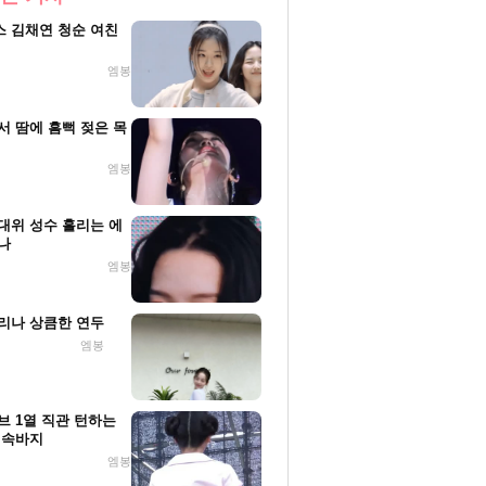
 김채연 청순 여친
엠봉
서 땀에 흠뻑 젖은 목
엠봉
대위 성수 흘리는 에
나
엠봉
리나 상큼한 연두
엠봉
브 1열 직관 턴하는
 속바지
엠봉