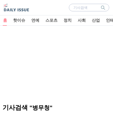
홈
핫이슈
연예
스포츠
정치
사회
산업
인
기사검색
"병무청"