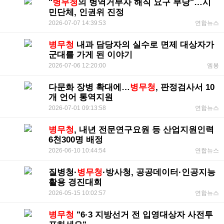
"
병무청
의 병역거부자 해직 요구 부당"…시
민단체, 인권위 진정
2026-07-07 14:39:53
연합뉴스
병무청
내과 담당자의 실수로 면제 대상자가
군대를 가게 된 이야기
2026-07-06 12:20:00
엠봉
다문화 장병 확대에…
병무청
, 판정검사서 10
개 언어 통역지원
2026-07-01 09:13:58
연합뉴스
병무청
, 내년 전문연구요원 등 산업지원인력
6천300명 배정
2026-06-10 10:44:54
연합뉴스
질병청·
병무청
·방사청, 공공데이터·인공지능
활용 경진대회
2026-05-15 10:02:57
연합뉴스
병무청
"6·3 지방선거 전 입영대상자 사전투