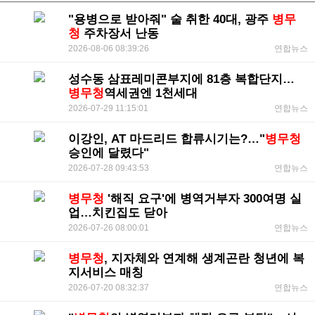
"용병으로 받아줘" 술 취한 40대, 광주
병무
청
주차장서 난동
2026-08-06 08:39:26
연합뉴스
성수동 삼표레미콘부지에 81층 복합단지…
병무청
역세권엔 1천세대
2026-07-29 11:15:01
연합뉴스
이강인, AT 마드리드 합류시기는?…"
병무청
승인에 달렸다"
2026-07-28 09:43:53
연합뉴스
병무청
'해직 요구'에 병역거부자 300여명 실
업…치킨집도 닫아
2026-07-26 08:00:01
연합뉴스
병무청
, 지자체와 연계해 생계곤란 청년에 복
지서비스 매칭
2026-07-20 08:32:37
연합뉴스