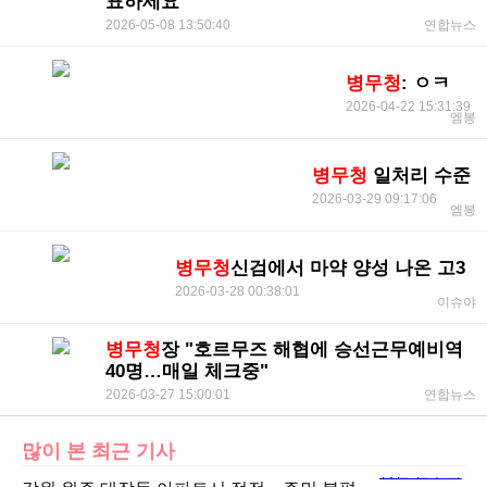
표하세요"
2026-05-08 13:50:40
연합뉴스
병무청
: ㅇㅋ
2026-04-22 15:31:39
엠봉
병무청
일처리 수준
2026-03-29 09:17:06
엠봉
병무청
신검에서 마약 양성 나온 고3
2026-03-28 00:38:01
이슈야
병무청
장 "호르무즈 해협에 승선근무예비역
40명…매일 체크중"
2026-03-27 15:00:01
연합뉴스
많이 본 최근 기사