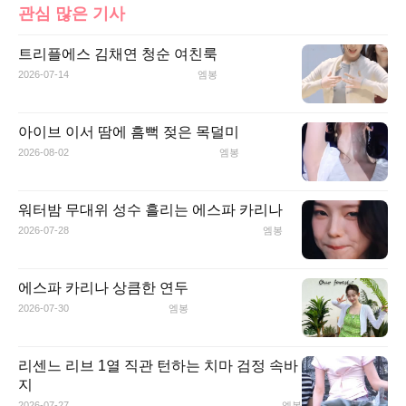
관심 많은 기사
트리플에스 김채연 청순 여친룩
2026-07-14
엠봉
아이브 이서 땀에 흠뻑 젖은 목덜미
2026-08-02
엠봉
워터밤 무대위 성수 흘리는 에스파 카리나
2026-07-28
엠봉
에스파 카리나 상큼한 연두
2026-07-30
엠봉
리센느 리브 1열 직관 턴하는 치마 검정 속바
지
2026-07-27
엠봉