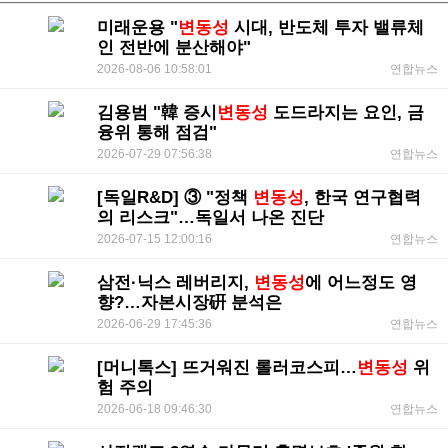
미래운용 "
변동성
시대, 반도체 투자 밸류체
인 전반에 분산해야"
2026-08-06 10:58:01
연합뉴스
김용범 "韓 증시
변동성
도드라지는 요인, 금
융위 통해 점검"
2026-07-29 07:56:38
연합뉴스
[독일R&D] ③ "정책
변동성
, 한국 연구협력
의 리스크"…독일서 나온 진단
2026-07-15 12:00:16
연합뉴스
삼전·닉스 레버리지,
변동성
에 어느정도 영
향?…자본시장硏 분석은
2026-06-29 17:45:36
연합뉴스
[머니톡스] 뜨거워진 롤러코스피…
변동성
위
험 주의
2026-06-18 09:46:30
연합뉴스