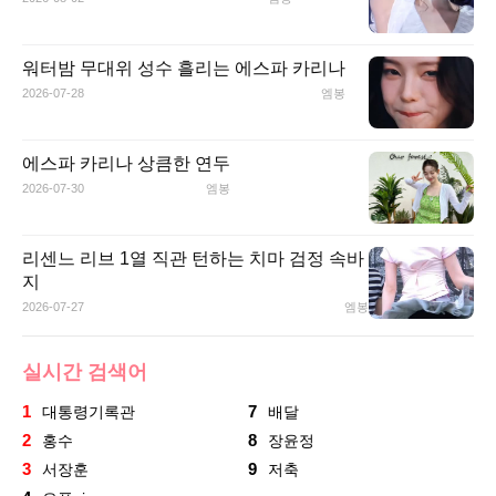
워터밤 무대위 성수 흘리는 에스파 카리나
2026-07-28
엠봉
에스파 카리나 상큼한 연두
2026-07-30
엠봉
리센느 리브 1열 직관 턴하는 치마 검정 속바
지
2026-07-27
엠봉
실시간 검색어
1
7
대통령기록관
배달
2
8
홍수
장윤정
3
9
서장훈
저축