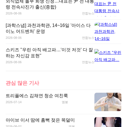
외식업체 놀부 회생 신청…대표는 尹 전 대통
령 전속사진가 출신(종합)
2026-08-06
연합뉴스
[과학스냅] 과천과학관, 14~16일 '아이스 다
이노 어드벤처' 운영
2026-08-06
연합뉴스
스키즈 "우린 아직 배고파…'이것 저것' 다 잘
하는 자신감 표현"
2026-08-06
연합뉴스
관심 많은 기사
트리플에스 김채연 청순 여친룩
2026-07-14
엠봉
아이브 이서 땀에 흠뻑 젖은 목덜미
2026-08-02
엠봉