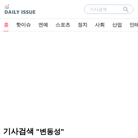
홈
핫이슈
연예
스포츠
정치
사회
산업
인
기사검색
"변동성"