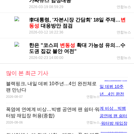
가짜뉴스 엄정대응"
2026-03-19 08:59:29
연합뉴스
李대통령, '자본시장 간담회' 18일 주재…
변
동성
대응방안 점검
2026-03-12 16:22:36
연합뉴스
한은 "코스피
변동성
확대 가능성 유의…수
도권 집값 불안 여전"
2026-02-23 14:00:00
연합뉴스
많이 본 최근 기사
블랙핑크, 내일 데뷔 10주년…4인 완전체로
팬 만난다
2026-08-07
연합뉴스
폭염에 연예계 비상…빅뱅 공연에 팬 쉼터·워
터밤 재입장 허용(종합)
2026-08-06
연합뉴스