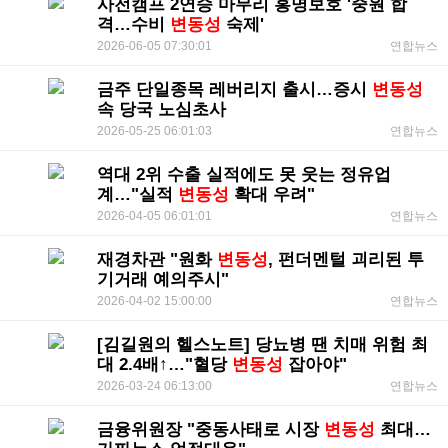
사전캠프 2연승 마무리 홍명보호 '중원 합
격…수비
변동성
숙제'
2026-06-05 07:30:01
연합뉴스
금주 단일종목 레버리지 출시…증시
변동성
속 당국 노심초사
2026-05-25 06:01:03
연합뉴스
역대 2위 수출 실적에도 못 웃는 정유업
계…"실적
변동성
확대 우려"
2026-04-05 06:01:01
연합뉴스
재경차관 "원화
변동성
, 펀더멘털 괴리된 투
기거래 예의주시"
2026-04-02 15:00:00
연합뉴스
[김길원의 헬스노트] 당뇨병 땐 치매 위험 최
대 2.4배↑…"혈당
변동성
잡아야"
2026-03-24 06:13:00
연합뉴스
금융위원장 "중동사태로 시장
변동성
최대…