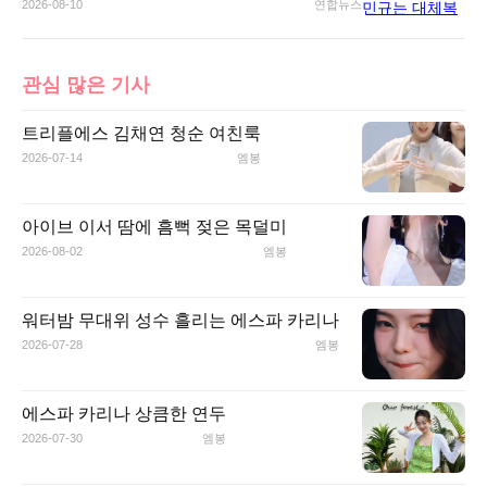
2026-08-10
연합뉴스
관심 많은 기사
트리플에스 김채연 청순 여친룩
2026-07-14
엠봉
아이브 이서 땀에 흠뻑 젖은 목덜미
2026-08-02
엠봉
워터밤 무대위 성수 흘리는 에스파 카리나
2026-07-28
엠봉
에스파 카리나 상큼한 연두
2026-07-30
엠봉