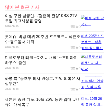
많이 본 최근 기사
이설 구한 남궁민…'결혼의 완성' KBS 2TV
토일 최고시청률 종영
2026-08-10
연합뉴스
롯데百, 빅뱅 데뷔 20주년 프로젝트…석촌호
수·월드몰서 개최
2026-08-10
연합뉴스
디플로부터 리센느까지…내달 '스포티파이
하우스' 출연
2026-08-10
연합뉴스
하영 측 "증조부 의사 안상호, 친일 의혹은 사
실무근"
2026-08-10
연합뉴스
세븐틴 승관·디노, 10월 26일 동반 입대…민
규는 대체복무