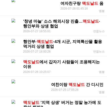
여자친구랑
맥도날드
옴
2026-07-28 01:45:16
엠봉
'창녕 마늘' 소스 해외시장 진출…
맥도날드
·
행안부와 상생 협업
2026-07-27 19:55:01
연합뉴스
행안부·
맥도날드
·4개 시군, 지역특산물 활용
먹거리 상생 협업
2026-07-27 18:00:28
연합뉴스
맥도날드
에서 갑자기 사람들이 조용해지는
이유
2026-07-26 10:25:07
엠봉
여친이랑
맥도날드
간 디시인
2026-07-25 17:05:26
엠봉
맥도날드
'지역 상생' 버거는 정말 농가에 도