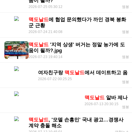
움이 될까?
2026-07-25 05:30:12
엠봉
맥도날드
에 협업 문의했다가 까인 경북 봉화
군 근황
2026-07-24 21:40:08
엠봉
맥도날드
'지역 상생' 버거는 정말 농가에 도
움이 될까?.jpg
2026-07-23 19:40:14
엠봉
여자친구랑
맥도날드
에서 데이트하고 옴
2026-07-22 00:25:25
엠봉
맥도날드
알바 제나
2026-07-13 20:30:15
엠봉
맥도날드
, '모델 손흥민' 국내 광고…경쟁사
계약 충돌 해소
2026-07-12 10:45:01