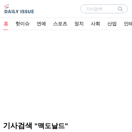
홈
핫이슈
연예
스포츠
정치
사회
산업
인
기사검색
"맥도날드"