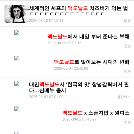
세계적인 셰프의
맥도날드
치즈버거 먹는 법
ㄷㄷㄷㄷㄷㄷㄷㄷㄷㄷㄷㄷㄷㄷㄷ
2026-08-10 07:15:21
엠봉
맥도날드
에서 내일 부터 준다는 부채
2026-08-06 06:05:16
엠봉
맥도날드
로 알아보는 시대의 변화
2026-08-04 23:45:08
엠봉
대만
맥도날드
서 '한국의 맛' 창녕갈릭버거 판
다…신메뉴 출시
2026-08-02 07:01:00
연합뉴스
맥도날드
x 스폰지밥 x 원피스
2026-08-02 05:40:27
엠봉