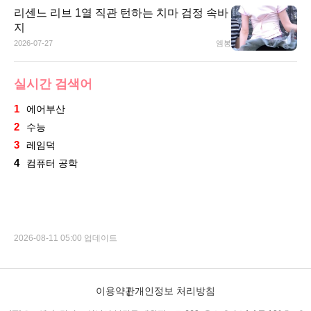
리센느 리브 1열 직관 턴하는 치마 검정 속바
지
2026-07-27
엠봉
실시간 검색어
1
에어부산
2
수능
3
레임덕
4
컴퓨터 공학
2026-08-11 05:00 업데이트
이용약관
개인정보 처리방침