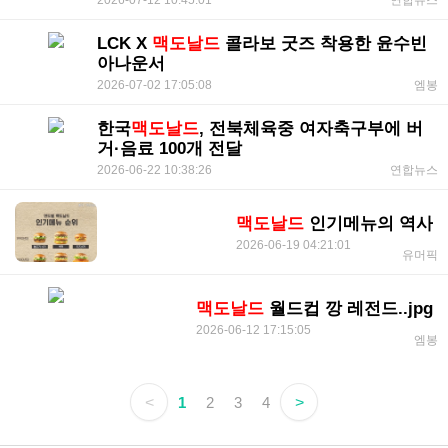
연합뉴스
LCK X
맥도날드
콜라보 굿즈 착용한 윤수빈
아나운서
2026-07-02 17:05:08
엠봉
한국
맥도날드
, 전북체육중 여자축구부에 버
거·음료 100개 전달
2026-06-22 10:38:26
연합뉴스
맥도날드
인기메뉴의 역사
2026-06-19 04:21:01
유머픽
맥도날드
월드컵 깡 레전드..jpg
2026-06-12 17:15:05
엠봉
<
1
2
3
4
>