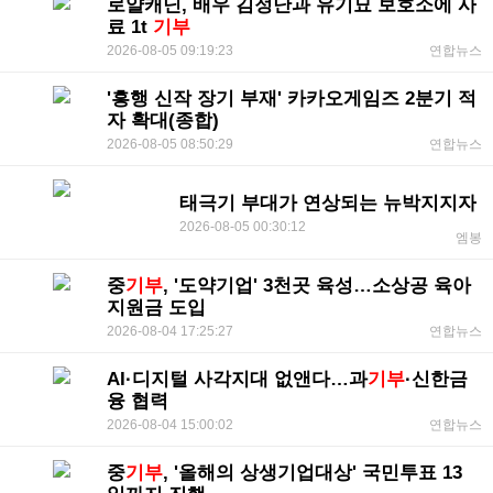
로얄캐닌, 배우 김정난과 유기묘 보호소에 사
료 1t
기부
2026-08-05 09:19:23
연합뉴스
'흥행 신작 장기 부재' 카카오게임즈 2분기 적
자 확대(종합)
2026-08-05 08:50:29
연합뉴스
태극기 부대가 연상되는 뉴박지지자
2026-08-05 00:30:12
엠봉
중
기부
, '도약기업' 3천곳 육성…소상공 육아
지원금 도입
2026-08-04 17:25:27
연합뉴스
AI·디지털 사각지대 없앤다…과
기부
·신한금
융 협력
2026-08-04 15:00:02
연합뉴스
중
기부
, '올해의 상생기업대상' 국민투표 13