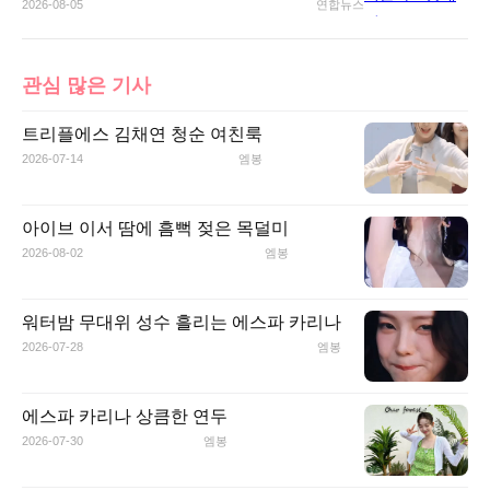
2026-08-05
연합뉴스
관심 많은 기사
트리플에스 김채연 청순 여친룩
2026-07-14
엠봉
아이브 이서 땀에 흠뻑 젖은 목덜미
2026-08-02
엠봉
워터밤 무대위 성수 흘리는 에스파 카리나
2026-07-28
엠봉
에스파 카리나 상큼한 연두
2026-07-30
엠봉