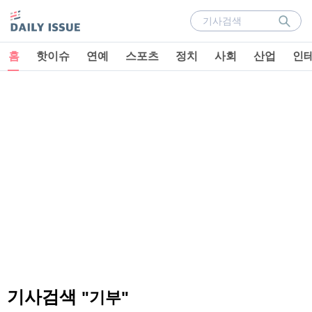
홈
핫이슈
연예
스포츠
정치
사회
산업
인
기사검색
"기부"