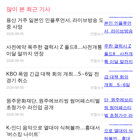
많이 본 최근 기사
용산 거주 일본인 인플루언서, 라이브방송 도
중 사망
2026-08-05
연합뉴스
사전예약 폭주한 갤럭시 Z 폴드8…사전개통
이달 말까지 연장
2026-08-05
연합뉴스
KBO 폭염 긴급 대책 회의 개최…5∼6일 전
경기 취소
2026-08-05
연합뉴스
원주문화재단, 원주에브리씽 썸머페스티벌
초청가수 라인업 공개
2026-08-05
연합뉴스
K-인디 음악으로 열대야 식혀볼까…홍대서
'버스킹 나이트'