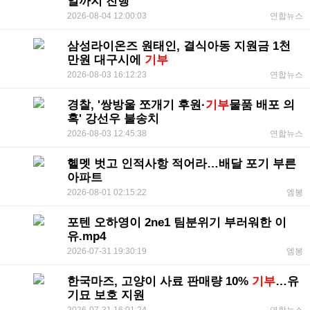
일까지 진행
2026-08-04 12:00:03
연합뉴스
삼성라이온즈 원태인, 결식아동 지원금 1천
만원 대구시에
기부
2026-08-03 16:12:23
연합뉴스
경찰, '쌍방울 쪼개기 후원·
기부
물품 배포 의
혹' 강선우 불송치
2026-08-03 12:45:38
연합뉴스
헬멧 벗고 인적사항 적어라…배달 포기 부른
아파트
2026-08-01 02:15:22
엠봉
포텐 오하영이 2ne1 팀분위기 부러워한 이
유.mp4
2026-07-31 19:30:19
엠봉
한국마즈, 고양이 사료 판매량 10%
기부
…유
기묘 보호 지원
2026-07-31 16:01:24