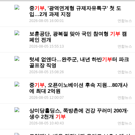
중
기부
, '광역연계형 규제자유특구' 첫 도
입…2개 과제 지정
2026-08-05 16:00:01
연합뉴스
보훈공단, 광복절 맞아 국민 참여형
기부
캠
페인 전개
2026-08-05 15:55:13
연합뉴스
텃세 없앤다…완주군, 내년 하반
기부
터 파크
골프장 직영
2026-08-05 15:08:26
연합뉴스
중
기부
, 오픈이노베이션 후속 지원…80개사
에 최대 2억원
2026-08-05 12:00:07
연합뉴스
상미당홀딩스, 쪽방촌에 건강 꾸러미 200개·
생수 2천개
기부
2026-08-05 10:40:43
연합뉴스