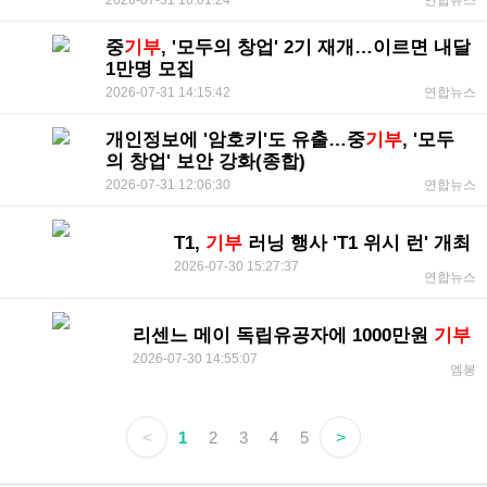
연합뉴스
중
기부
, '모두의 창업' 2기 재개…이르면 내달
1만명 모집
2026-07-31 14:15:42
연합뉴스
개인정보에 '암호키'도 유출…중
기부
, '모두
의 창업' 보안 강화(종합)
2026-07-31 12:06:30
연합뉴스
T1,
기부
러닝 행사 'T1 위시 런' 개최
2026-07-30 15:27:37
연합뉴스
리센느 메이 독립유공자에 1000만원
기부
2026-07-30 14:55:07
엠봉
<
1
2
3
4
5
>