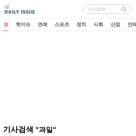
홈
핫이슈
연예
스포츠
정치
사회
산업
인
기사검색
"과일"