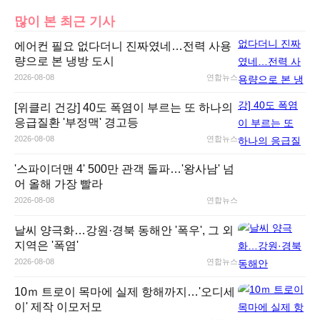
많이 본 최근 기사
에어컨 필요 없다더니 진짜였네…전력 사용
량으로 본 냉방 도시
2026-08-08
연합뉴스
[위클리 건강] 40도 폭염이 부르는 또 하나의
응급질환 '부정맥' 경고등
2026-08-08
연합뉴스
'스파이더맨 4' 500만 관객 돌파…'왕사남' 넘
어 올해 가장 빨라
2026-08-08
연합뉴스
날씨 양극화…강원·경북 동해안 '폭우', 그 외
지역은 '폭염'
2026-08-08
연합뉴스
10ｍ 트로이 목마에 실제 항해까지…'오디세
이' 제작 이모저모