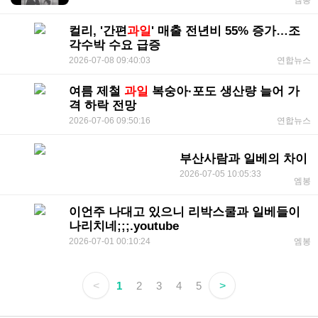
엠봉
컬리, '간편
과일
' 매출 전년비 55% 증가…조
각수박 수요 급증
2026-07-08 09:40:03
연합뉴스
여름 제철
과일
복숭아·포도 생산량 늘어 가
격 하락 전망
2026-07-06 09:50:16
연합뉴스
부산사람과 일베의 차이
2026-07-05 10:05:33
엠봉
이언주 나대고 있으니 리박스쿨과 일베들이
나리치네;;;.youtube
2026-07-01 00:10:24
엠봉
<
1
2
3
4
5
>