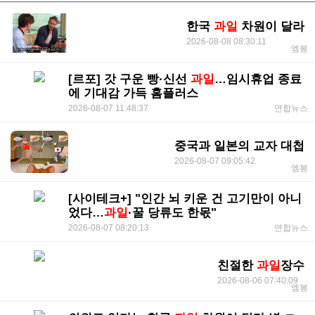
한국
과일
차원이 달라
2026-08-08 08:30:11
엠봉
[르포] 갓 구운 빵·신선
과일
…임시휴업 종료
에 기대감 가득 홈플러스
2026-08-07 11:48:37
연합뉴스
중국과 일본의 교자 대첩
2026-08-07 09:05:42
엠봉
[사이테크+] "인간 뇌 키운 건 고기만이 아니
었다…
과일
·꿀 당류도 한몫"
2026-08-07 08:20:13
연합뉴스
친절한
과일
장수
2026-08-06 07:40:09
엠봉