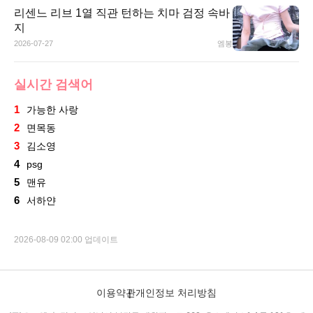
리센느 리브 1열 직관 턴하는 치마 검정 속바
지
2026-07-27
엠봉
실시간 검색어
1
가능한 사랑
2
면목동
3
김소영
4
psg
5
맨유
6
서하얀
2026-08-09 02:00 업데이트
이용약관
개인정보 처리방침