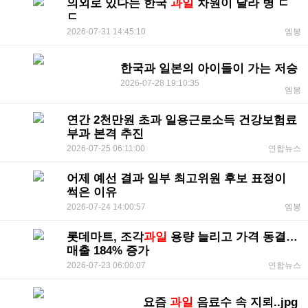
의외로 있다는 한국
과일
차원이 달라 병 ㄷ
ㄷ
2026-07-31 14:45:10
엠봉
한국과 일본의 아이들이 가는 저승
2026-07-28 19:10:35
엠봉
연간 2천만원 초과 일용근로소득 건강보험료
부과 본격 추진
2026-07-25 06:11:00
연합뉴스
어제 예선 결과 일부 최고위원 후보 표정이
썩은 이유
2026-07-24 14:00:57
엠봉
롯데마트, 조각
과일
용량 늘리고 가격 동결…
매출 184% 증가
2026-07-23 06:00:07
연합뉴스
요즘
과일
음료수 속 지뢰..jpg