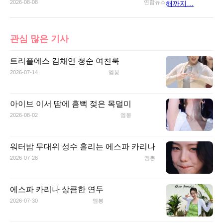
2026-08-08
연합뉴스
관심 많은 기사
트리플에스 김채연 청순 여친룩
2026-07-14
엠봉
아이브 이서 땀에 흠뻑 젖은 목덜미
2026-08-02
엠봉
워터밤 무대위 성수 흘리는 에스파 카리나
2026-07-28
엠봉
에스파 카리나 상큼한 연두
2026-07-30
엠봉