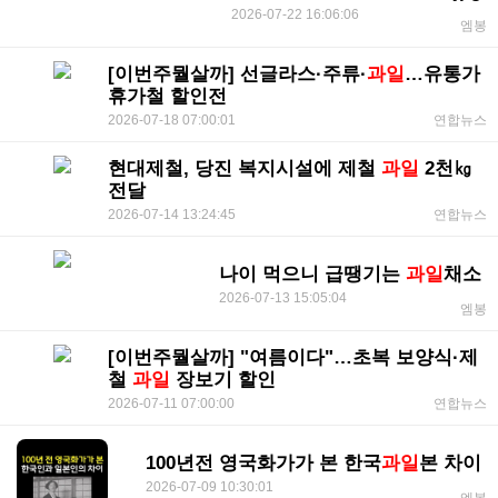
2026-07-22 16:06:06
엠봉
[이번주뭘살까] 선글라스·주류·
과일
…유통가
휴가철 할인전
2026-07-18 07:00:01
연합뉴스
현대제철, 당진 복지시설에 제철
과일
2천㎏
전달
2026-07-14 13:24:45
연합뉴스
나이 먹으니 급땡기는
과일
채소
2026-07-13 15:05:04
엠봉
[이번주뭘살까] "여름이다"…초복 보양식·제
철
과일
장보기 할인
2026-07-11 07:00:00
연합뉴스
100년전 영국화가가 본 한국
과일
본 차이
2026-07-09 10:30:01