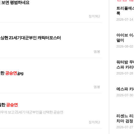
진 보면 평범하네요
트리플에스
룩
정치9단
2026-07-14
아이브 이
상현 21세기대군부인 캐릭터포스터
덜미
2026-08-02
엠봉
워터밤 무
스파 카리
절한
공승연
.jpg
2026-07-28
엠봉
에스파 카
2026-07-30
절한
공승연
변우석 보고 21세기 대군부인을 선택한 공승연
리센느 리
치마 검정
정치9단
2026-07-27