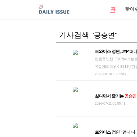
홈
핫이
기사검색
"공승연"
트와이스 정연, JYP 
팀 활동 병행…"트와이스는 변함없이 지켜갈 것" 유정연(트와
유정연)이 데뷔 이래 11년간
우 소속사 바로엔터테인먼트와
2026-08-10 13:35:03
한한 가능성을 지닌 유정연과 
성 있는 태도와 진심에 깊이
싫다면서 즐기는
공승연
도전에 나설 계획이다. 그는 
2026-07-11 03:00:41
숙한 곳을 떠나는 게 두렵기도
수 있었다"며 "보금자리를 옮
금처럼 변함없이 지켜갈 것"이
나 첫 번째일 것"이라고 강조했다.
트와이스 정연 "언니 나 