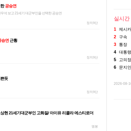
절한
공승연
변우석 보고 21세기 대군부인을 선택한 공승연
실시간
정치9단
1
제시
2
구속
공승연
근황
3
통장
4
대통
정치9단
5
고의
6
문지
이쁜듯
2026-08-
정치9단
상현 21세기대군부인 고화질/ 아이유 리콜라 에스티로더
엠봉