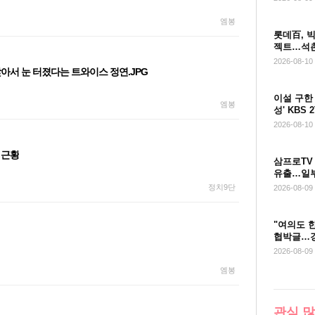
엠봉
롯데百, 빅
젝트…석촌
2026-08-10
아서 눈 터졌다는 트와이스 정연.JPG
이설 구한
엠봉
성' KBS
종영
2026-08-10
근황
삼프로TV
유출…일부
함
정치9단
2026-08-09
"여의도 
협박글…경
ㅑ
2026-08-09
엠봉
관심 많