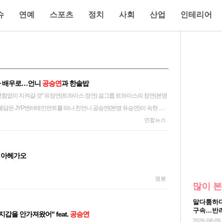
슈
연예
스포츠
정치
사회
산업
인테리어
떠나 배우로…언니
공승연
과 한솥밥
이스 정연) 걸그룹 트와이스의 정연(본명
 몸담은 JYP엔터테인먼트를 떠나 친언니 공승연(본명 유승연)이 속한 배
 전속계약을 맺었다. 바로는 이날 보도자료를 통해 "다채로운 매력과 무
연합뉴스
소중한 인연을 맺게 돼 진심으로 기쁘다"며 "연기에 대한 유정연의 진정
 공감했다"고 전속계약 사실을 알렸다. 유정연은 앞으로 배우로서 새로운
아헤가오
트와이스 활동도 병행한다. 유정연은 사회관계망서비스(SNS)를 통해 "익
 했지만 저를 믿어준 멤버들과 '원스'(트와이스 팬덤명)가 있어 용기를 낼
엠봉
겨 새로운 도전을 시작하게 됐지만 제 안의 가장 큰 중심인 트와이스는 지
많이 본
라고 말했다. 그러면서 "트와이스의 멤버로서 '원스' 앞에 서는 일은 언제
말다툼하다
 유정연은 2015년 걸그룹 트와이스로 데뷔해 'T.T', '치어 업'(Cheer Up),
구속…반려
지갑을 안가져왔어" feat.
공승연
'라이키'(LIKEY) 등 많은 히트곡을 냈다. tsl@yna.co.kr
2026-08-09