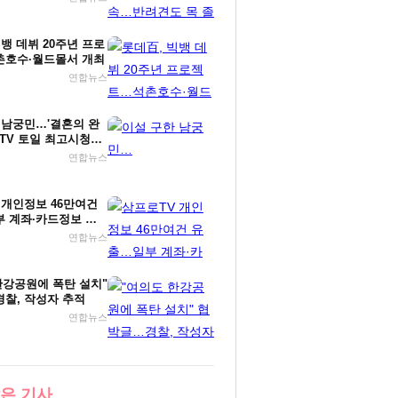
뱅 데뷔 20주년 프로
호수·월드몰서 개최
연합뉴스
 남궁민…'결혼의 완
 2TV 토일 최고시청률
연합뉴스
 개인정보 46만여건
 계좌·카드정보 포
연합뉴스
한강공원에 폭탄 설치"
찰, 작성자 추적
연합뉴스
은 기사