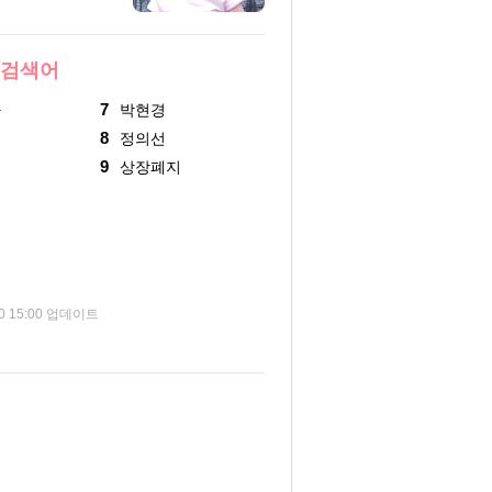
 검색어
7
카
박현경
8
정의선
9
상장폐지
령
정
인
10 15:00 업데이트