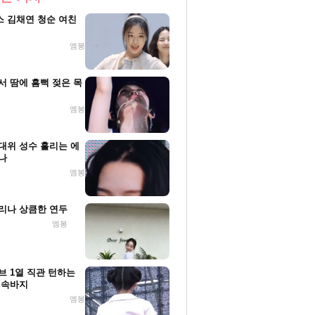
 김채연 청순 여친
엠봉
서 땀에 흠뻑 젖은 목
엠봉
대위 성수 흘리는 에
나
엠봉
리나 상큼한 연두
엠봉
브 1열 직관 턴하는
 속바지
엠봉