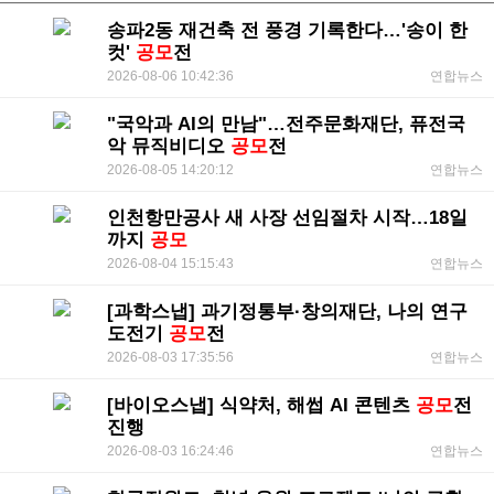
송파2동 재건축 전 풍경 기록한다…'송이 한
컷'
공모
전
2026-08-06 10:42:36
연합뉴스
"국악과 AI의 만남"…전주문화재단, 퓨전국
악 뮤직비디오
공모
전
2026-08-05 14:20:12
연합뉴스
인천항만공사 새 사장 선임절차 시작…18일
까지
공모
2026-08-04 15:15:43
연합뉴스
[과학스냅] 과기정통부·창의재단, 나의 연구
도전기
공모
전
2026-08-03 17:35:56
연합뉴스
[바이오스냅] 식약처, 해썹 AI 콘텐츠
공모
전
진행
2026-08-03 16:24:46
연합뉴스