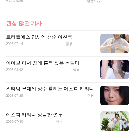
2026-08-08
연합뉴스
관심 많은 기사
트리플에스 김채연 청순 여친룩
2026-07-14
엠봉
아이브 이서 땀에 흠뻑 젖은 목덜미
2026-08-02
엠봉
워터밤 무대위 성수 흘리는 에스파 카리나
2026-07-28
엠봉
에스파 카리나 상큼한 연두
2026-07-30
엠봉