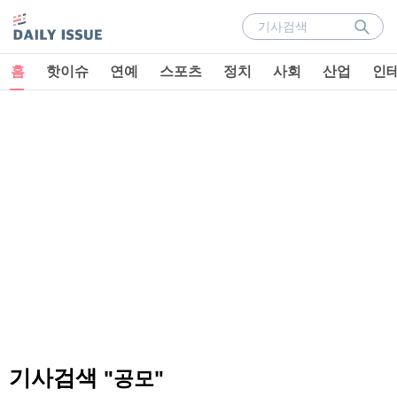
홈
핫이슈
연예
스포츠
정치
사회
산업
인
기사검색
"공모"