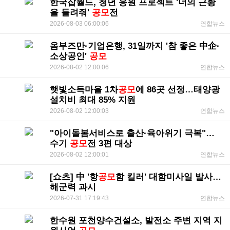
한국잡월드, 청년 응원 프로젝트 '너의 근황
을 들려줘'
공모
전
2026-08-03 06:00:06
연합뉴스
옴부즈만·기업은행, 31일까지 '참 좋은 中企·
소상공인'
공모
2026-08-02 12:00:06
연합뉴스
햇빛소득마을 1차
공모
에 86곳 선정…태양광
설치비 최대 85% 지원
2026-08-02 12:00:03
연합뉴스
"아이돌봄서비스로 출산·육아위기 극복"…
수기
공모
전 3편 대상
2026-08-02 12:00:01
연합뉴스
[쇼츠] 中 '항
공모
함 킬러' 대함미사일 발사…
해군력 과시
2026-07-31 17:19:43
연합뉴스
한수원 포천양수건설소, 발전소 주변 지역 지