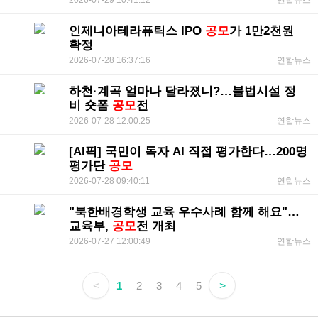
연합뉴스
인제니아테라퓨틱스 IPO
공모
가 1만2천원
확정
2026-07-28 16:37:16
연합뉴스
하천·계곡 얼마나 달라졌니?…불법시설 정
비 숏폼
공모
전
2026-07-28 12:00:25
연합뉴스
[AI픽] 국민이 독자 AI 직접 평가한다…200명
평가단
공모
2026-07-28 09:40:11
연합뉴스
"북한배경학생 교육 우수사례 함께 해요"…
교육부,
공모
전 개최
2026-07-27 12:00:49
연합뉴스
<
1
2
3
4
5
>