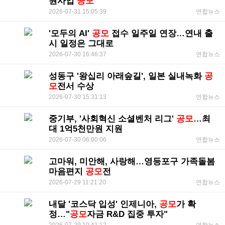
원사업
공모
2026-07-31 15:05:39
연합뉴스
'모두의 AI'
공모
접수 일주일 연장…연내 출
시 일정은 그대로
2026-07-30 16:46:37
연합뉴스
성동구 '왕십리 아래숲길', 일본 실내녹화
공
모
전서 수상
2026-07-30 15:31:13
연합뉴스
중기부, '사회혁신 소셜벤처 리그'
공모
…최
대 1억5천만원 지원
2026-07-30 06:00:06
연합뉴스
고마워, 미안해, 사랑해…영등포구 가족돌봄
마음편지
공모
전
2026-07-29 11:21:20
연합뉴스
내달 '코스닥 입성' 인제니아,
공모
가 확
정…"
공모
자금 R&D 집중 투자"
2026-07-29 10:41:12