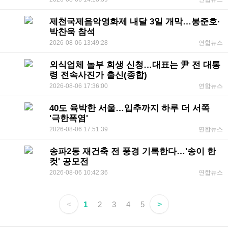
제천국제음악영화제 내달 3일 개막…봉준호·
박찬욱 참석
2026-08-06 13:49:28
연합뉴스
외식업체 놀부 회생 신청…대표는 尹 전 대통
령 전속사진가 출신(종합)
2026-08-06 17:36:00
연합뉴스
40도 육박한 서울…입추까지 하루 더 서쪽
'극한폭염'
2026-08-06 17:51:39
연합뉴스
송파2동 재건축 전 풍경 기록한다…'송이 한
컷' 공모전
2026-08-06 10:42:36
연합뉴스
<
1
2
3
4
5
>