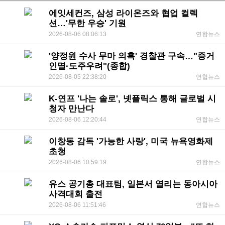
에잇세컨즈, 삼성 라이온즈와 협업 컬렉
션…'무한 우승' 기원
2026-08-06 08:06:13
연합뉴스
'양정원 수사 무마 의혹' 경찰관 구속…"증거
인멸·도주우려"(종합)
2026-08-05 22:38:20
연합뉴스
K-연프 '나는 솔로', 넷플릭스 통해 글로벌 시
청자 만난다
2026-08-06 12:20:44
연합뉴스
이창동 감독 '가능한 사랑', 미국 뉴욕영화제
초청
2026-08-06 10:59:19
연합뉴스
유스 공기총 대표팀, 일본서 열리는 동아시아
사격대회 출전
2026-08-06 11:51:46
연합뉴스