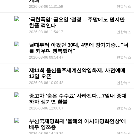
개최
2026-08-06 11:31:59
연합뉴스
'극한폭염' 금요일 '절정'…주말에도 덥지만
한풀 꺾인다
2026-08-06 11:54:17
연합뉴스
날때부터 아팠던 30대, 4명에 장기기증…"너
를 키우며 행복했어"
2026-08-06 09:54:47
연합뉴스
제11회 울산울주세계산악영화제, 사전예매
12일 오픈
2026-08-06 10:09:48
연합뉴스
중고차 '숨은 수수료' 사라진다…7일내 중대
하자 생기면 환불
2026-08-06 12:00:07
연합뉴스
부산국제영화제 '올해의 아시아영화인상'에
배우 양쯔충
2026-08-06 14:18:39
연합뉴스