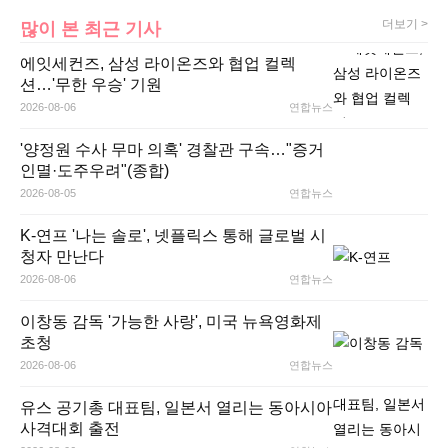
더보기 >
많이 본 최근 기사
에잇세컨즈, 삼성 라이온즈와 협업 컬렉
션…'무한 우승' 기원
2026-08-06
연합뉴스
'양정원 수사 무마 의혹' 경찰관 구속…"증거
인멸·도주우려"(종합)
2026-08-05
연합뉴스
K-연프 '나는 솔로', 넷플릭스 통해 글로벌 시
청자 만난다
2026-08-06
연합뉴스
이창동 감독 '가능한 사랑', 미국 뉴욕영화제
초청
2026-08-06
연합뉴스
유스 공기총 대표팀, 일본서 열리는 동아시아
사격대회 출전