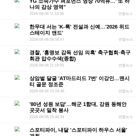
YG 소속가수 퍼포먼스 영상 70억뷰…"또 하
나의 감상 영역"
2026-08-06 11:53:36
연합뉴스
한무대 서는 'K-록' 전설과 신예…'2026 위드
스테이지 앤드'
2026-08-06 08:56:47
연합뉴스
경찰, '홍명보 감독 선임 의혹' 축구협회·축구
회관 압수수색(종합)
2026-08-06 11:18:55
연합뉴스
상암벌 달굴 'AT마드리드 7번' 이강인…맨시
티 골문 정조준
2026-08-06 15:24:46
연합뉴스
'80년 성원 보답'…해군 1함대, 강원 동해안
곳곳서 밀착 봉사
2026-08-06 15:46:34
연합뉴스
스포티파이, 내달 '스포티파이 하우스 서울'