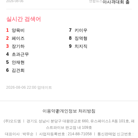
2026-08-06
연합뉴스
실시간 검색어
1
7
양육비
키이우
2
8
페이즈
징역형
3
9
장기하
치지직
4
초과근무
5
안재현
6
김건희
2026-08-06 22:00 업데이트
이용약관
개인정보 처리방침
(주)오드엠 ㅣ 경기도 성남시 분당구 대왕판교로 660, 유스페이스1 A동 101호, 패
스트파이브 판교점 내 109호
대표이사 : 박무순 ㅣ 사업자등록번호 : 214-88-71058 ㅣ 통신판매업 신고번호 :